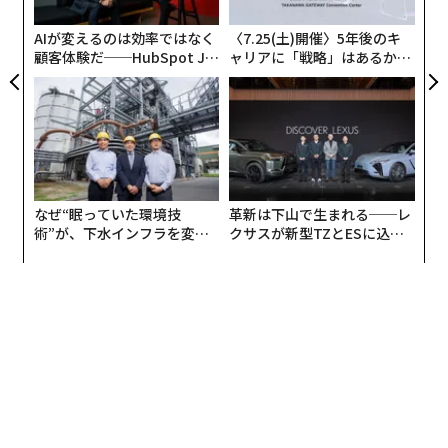
た
される民主、共和党全国大会に出席する「各州代議員
最新号の購入はこちらから
AIが変えるのは効率ではなく
〈7.25(土)開催〉5年後のキ
（delegates）」が選出される。
顧客体験だ──HubSpot Ja
ャリアに「戦略」はあるか。
panが語る「Grow Better」
トップエグゼクティブのキャ
民主、共和各党大統領候補に指名されることを望む政治
な組織のつくり方
リアに触れる1日│CAREER S
メンバーシップに登録する
UMMIT 2026
家たちは、これらの予備選挙もしくは党員集会に立候補
して、自分を支持してくれる代議員をなるべく多く獲得
することを目指す。予備選挙も党員集会も、その州の各
党支部に登録した有権者だけが参加できる行事だが、党
なぜ“眠っていた環境技
革新は下山で生まれる──レ
員集会は「登録した有権者がいくつかの地域ごとに集会
関連記事
術”が、下水インフラを変え
クサスが新型TZとESに込め
を開いて代議員を選出する」点が異なる。
たのか──産総研×月島JFE
た「DISCOVER」の哲学
なぜ米有権者は3時間も行列しなければならないか
アクアソリューションの10年
2段階目、各党全国大会
ハリス副大統領候補のファッションは、新時代の象徴になるか
「バイデンの疑惑」を米国の大手メディアが追求しない理由
さて、大統領選の第2段階は、8月から9月にかけて開催
される各党の全国大会である。全国大会は、野党（現
甘やかな「警官保護」システムの存在？ 5年前、NYで黒人男性を圧死させ
た警官は今
在、大統領を持っていない政党）の方が本選挙への対
策・準備により多くの時間を要するとの配慮から、野党