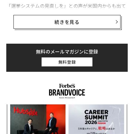
い衝撃となり、そのおかげで今のわたしがあります」
「選挙システムの見直しを」との声が米国内からも出て
いる現在だが、その仕組みはいかなるものなのか。読売
経歴を見ると、両親が離婚したのは、彼女がまだ7歳の
新聞ワシントン支局長の経験もあり、アメリカ政治に詳
続きを見る
ときとなっている。それ以降は、妹とともに母親と一緒
しい湊和夫氏に改めて解説していただいた。
に暮らしたとされることから、インドの文化の影響は少
なからず受けているはずだし、実際に何度かハリスもか
の地に赴いた経験を持つ。
アメリカの大統領選挙は、4年に一度、行われる。オリ
無料のメールマガジンに登録
ンピックの年、あるいは閏年に行われる、と言えば覚え
無料登録
やすいであろうか。この選挙は、まる一年かけて演じら
「ワンドロップ・ルール」から見
次ページ ＞
れる長期戦である。この長期戦は3つの段階からなる。
えるアメリカの本質
1段階目、「プライマリ」と「コーカス」で各州
1
2
3
代議員を選出
文＝新元良一 編集＝石井節子
伝
る
まず第1段階は、1月から6月にかけ、各州で各党ごとに
モ
実施される予備選挙（プライマリ）もしくは党員集会
ア
2026年9月号発売中
の
（コーカス）である。ここでは、8月から9月にかけ開催