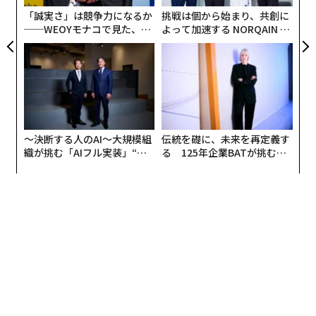
日
う一つのアイデンティティがある。それは、インド出身
「誠実さ」は競争力になるか
挑戦は個から始まり、共創に
の彼女の母親から引き継ぐ、アジア人としての血筋だ。
──WEOYモナコで見た、く
よって加速する NORQAIN JA
ら寿司の経営哲学
PAN 特別座談会
言うまでもなくハリスは、自身が黒人のアメリカ人であ
ることの意義を自覚している。たとえば、優秀な黒人学
生が集まる首都ワシントンにあるハワード大学に進んだ
理由も、その認識をさらに高める志があったからとされ
る。
〜決断する人のAI〜大規模組
伝統を礎に、未来を再定義す
織が挑む「AIフル実装」“使
る 125年企業BATが挑むス
う”企業から“動く”企業へ【N
モークレスな未来
TTドコモビジネス×PwC】