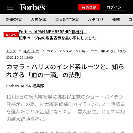
会員登録
ログイン
新着記事
人気記事
会員限定記事
カテゴリ
連載
コ
Forbes JAPAN MEMBERSHIP 新機能｜
NEWS
記事ページ内の広告表示を最小限にしました
トップ
経済・社会
カマラ・ハリスのインド系ルーツと、知られざる「血の一滴
2020.10.29 18:00
カマラ・ハリスのインド系ルーツと、知ら
れざる「血の一滴」の法則
Forbes JAPAN 編集部
11月3日の米大統領選に挑む民主党のジョー・バイデン
候補がこの夏、副大統領候補にカマラ・ハリス上院議員
を選んだことが話題になった。「黒人女性」としては初
の副大統領候補だ。