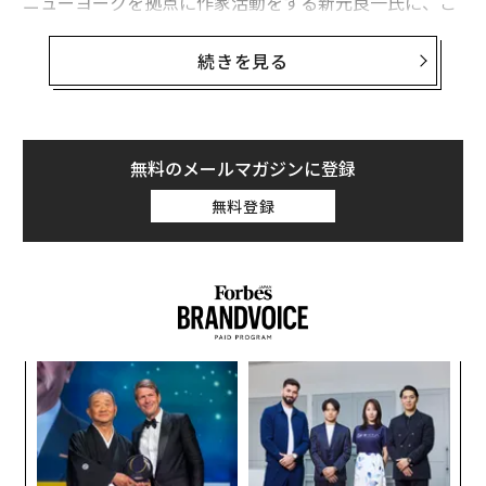
ニューヨークを拠点に作家活動をする新元良一氏に、こ
れまであまり書かれなかったハリス議員の「ルーツ」、
世界における異人種間の「ミックス」の分類について、
続きを見る
そして「多様性の国」米国の知られざる横顔についてご
寄稿いただいた。
無料のメールマガジンに登録
黒人優秀学生が集まる学府で学ぶ、しかし濃い
無料登録
「インド系」意識
今年の大統領選挙で、米民主党の副大統領候補に指名さ
れたとき、マスメディアをはじめ、多くの人びとがカマ
ラ・ハリスのルーツに注目した。女性であり、黒人であ
ることは、多様性を重んじる同党として支持層を広める
な
意味で重要であり、白人男性の大統領候補のジョー・バ
術
た
イデンと組んで選挙戦を有利に戦える期待も高まった。
「
ア
左右
T
黒人がルーツと書いたが、周知のとおり、ハリスにはも