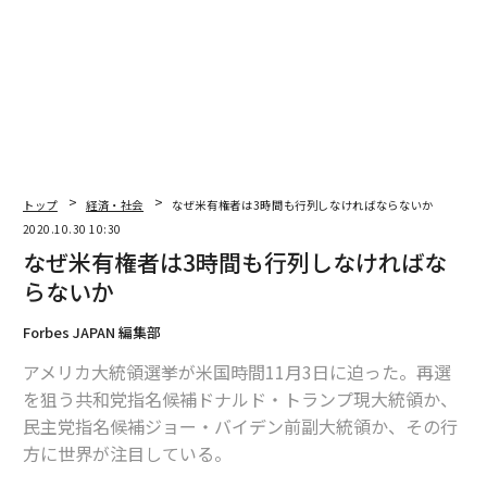
Getty Images
一方で、黒人というステイタスを優先するがあまり、彼
トップ
経済・社会
なぜ米有権者は3時間も行列しなければならないか
女のなかにあるアジア人の存在が消し去られたわけでは
2020.10.30 10:30
ない。ニューヨーク・タイムズ紙は、2018年のインド系
なぜ米有権者は3時間も行列しなければな
アメリカ人の団体による集まりで、母親の故郷へ出向い
らないか
て、政治への関心を高めた原体験について、次のような
ハリスのスピーチを取り上げている。
Forbes JAPAN 編集部
アメリカ大統領選挙が米国時間11月3日に迫った。再選
「これまでの人生を振り返ってみると、自分を形成する
を狙う共和党指名候補ドナルド・トランプ現大統領か、
上で最も強い衝撃を受けたのがそのときのことです。当
民主党指名候補ジョー・バイデン前副大統領か、その行
時のわたしは、さほど意識していたわけではありませ
方に世界が注目している。
ん。でも自分の祖父と一緒に、海岸を散歩したことは深