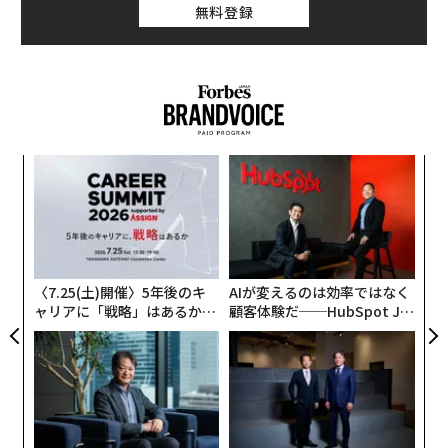
無料登録
年後
〜
サイ
金
個
スパ
な
ェ
のラ
術
た
ア
〈7.25(土)開催〉5年後のキ
AIが変えるのは効率ではなく
ャリアに「戦略」はあるか。
顧客体験だ──HubSpot Ja
トップエグゼクティブのキャ
panが語る「Grow Better」
リアに触れる1日│CAREER S
な組織のつくり方
UMMIT 2026