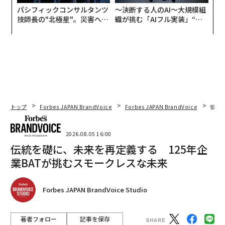
パシフィックコンサルタンツ
〜決断する人のAI〜大規模組
技師長の"北極星"。災害への
織が挑む「AIフル実装」“使
無力感を乗り越え見つけた、
う”企業から“動く”企業へ【N
防災一筋20年の答え
TTドコモビジネス×PwC】
トップ
Forbes JAPAN BrandVoice
Forbes JAPAN BrandVoice
伝統
2026.08.05 16:00
伝統を礎に、未来を再定義する 125年企
業BATが挑むスモークレスな未来
Forbes JAPAN BrandVoice Studio
著者フォロー
記事を保存