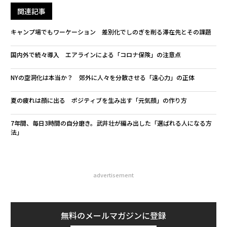
関連記事
キャンプ場でもワーケーション 差別化でしのぎを削る滞在先とその課題
国内外で続々導入 エアラインによる「コロナ保険」の注意点
NYの空洞化は本当か？ 郊外に人々を分散させる「遠心力」の正体
夏の疲れは顔に出る ポジティブを生み出す「元気顔」の作り方
7年間、毎日3時間の自分磨き。武井壮が編み出した「選ばれる人になる方
法」
advertisement
無料のメールマガジンに登録