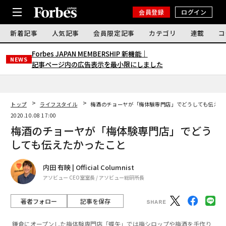
会員登録
ログイン
新着記事
人気記事
会員限定記事
カテゴリ
連載
コ
Forbes JAPAN MEMBERSHIP 新機能｜
NEWS
記事ページ内の広告表示を最小限にしました
トップ
ライフスタイル
梅酒のチョーヤが「梅体験専門店」でどうしても伝えた
2020.10.08 17:00
梅酒のチョーヤが「梅体験専門店」でどう
しても伝えたかったこと
内田 有映 | Official Columnist
アソビュー CEO室室長 / アソビュー総研所長
著者フォロー
記事を保存
鎌倉にオープンした梅体験専門店「蝶矢」では梅シロップや梅酒を手作り