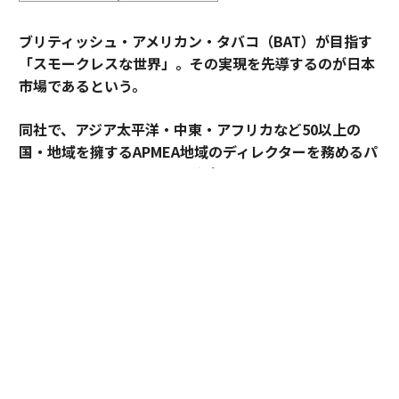
ブリティッシュ・アメリカン・タバコ（BAT）が目指す
「スモークレスな世界」。その実現を先導するのが日本
市場であるという。
同社で、アジア太平洋・中東・アフリカなど50以上の
国・地域を擁するAPMEA地域のディレクターを務めるパ
スカル・ムルメステールに戦略を聞いた。
来年125周年を迎えるブリティッシュ・アメリカン・タ
バコ（以下、BAT）。煙とともに長い歴史を歩んできた
グローバル企業は今、「A Better Tomorrow™（より良
い明日）」の実現に向け、大きな変革に挑んでいる。そ
の中心にあるのが「スモークレスな世界」の構築だ。
世界では健康やウェルビーイングへの関心が高まり、
人々のライフスタイルや価値観も大きく変化している。