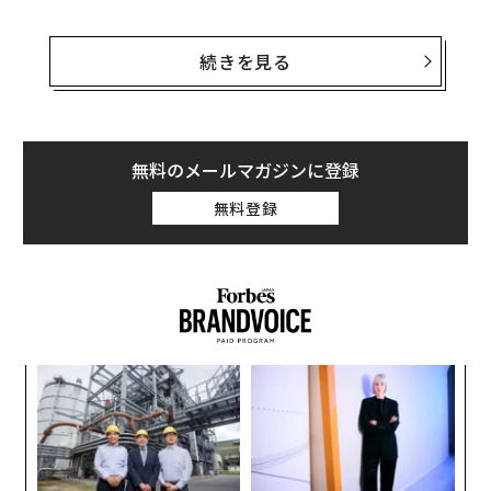
ジャーナル「Frontiers in Public Health」に先ごろ掲載
された論文によれば、特定の地域での流行（エンデミッ
続きを見る
ク）を繰り返している複数の呼吸器ウイルスについて調
査した結果、新型コロナウイルス（SARS-CoV-2）も今
後、インフルエンザのような季節性のウイルスになる可
能性があるという。
無料のメールマガジンに登録
無料登録
だが、問題はそう単純なものではないだろう。流行に季
節性があるコロナウイルスは少なくとも4種類が確認さ
れているが、季節性があるものとそうでないものがある
理由は、今のところ明らかになっていない。
ィン
「
ズが
3
ムの
C
〜
る
織
う