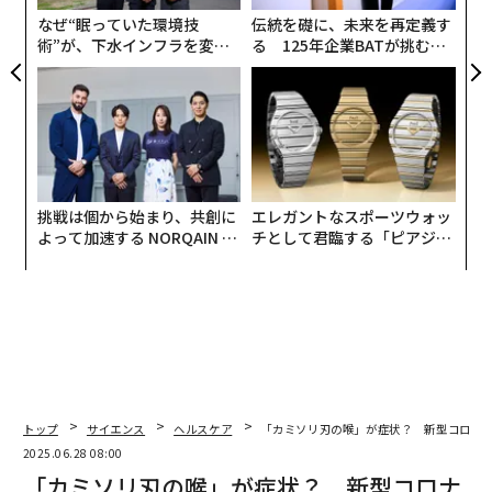
T
なぜ“眠っていた環境技
伝統を礎に、未来を再定義す
術”が、下水インフラを変え
る 125年企業BATが挑むス
たのか──産総研×月島JFE
モークレスな未来
アクアソリューションの10年
挑戦は個から始まり、共創に
エレガントなスポーツウォッ
よって加速する NORQAIN JA
チとして君臨する「ピアジ
PAN 特別座談会
ェ」ポロの魅力
トップ
サイエンス
ヘルスケア
「カミソリ刃の喉」が症状？ 新型コロナ
2025.06.28 08:00
「カミソリ刃の喉」が症状？ 新型コロナ