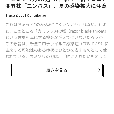
変異株「ニンバス」、夏の感染拡大に注意
編集＝木内涼子
Bruce Y. Lee | Contributor
これはちょっと“のみ込み”にくい話かもしれない。けれ
2026年9月号発売中
ど、このところ「カミソリ刃の喉（razor blade throat）
という言葉を耳にする機会が増えてはいないだろうか。
この新語は、新型コロナウイルス感染症（COVID-19）に
最新号の購入はこちらから
由来する可能性のある症状のひとつを表すものとして使
われている。カミソリの刃は、「喉に入れたいものラン
メンバーシップに登録する
キング」ではピザやホットドッグなどのはるか下位に来
るものに違いない。
続きを見る
だが、喉にカミソリが刺さるような、鋭い強烈な痛みを
感じるという報告が、非公式ながらますます増加してい
関連記事
るのだ。そしてこれは、新型コロナウイルス（SARS-Co
無料のメールマガジンに登録
V-2）の新たな変異株「NB.1.8.1」の出現・流行と時を同
高齢者にリスク、米国で検討される「集団免疫戦略」
無料登録
じくして起こっている。NB.1.8.1は最近、中国で新型コ
パンデミックにより、世界各地で「生理の貧困」が悪化
ロナの新たな感染拡大を招き、ここへきて米国でも急速