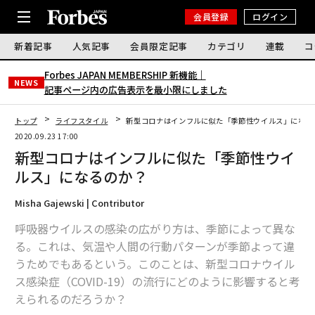
会員登録
ログイン
新着記事
人気記事
会員限定記事
カテゴリ
連載
コ
Forbes JAPAN MEMBERSHIP 新機能｜
NEWS
記事ページ内の広告表示を最小限にしました
トップ
ライフスタイル
新型コロナはインフルに似た「季節性ウイルス」になる
2020.09.23 17:00
新型コロナはインフルに似た「季節性ウイ
ルス」になるのか？
Misha Gajewski | Contributor
呼吸器ウイルスの感染の広がり方は、季節によって異な
る。これは、気温や人間の行動パターンが季節よって違
うためでもあるという。このことは、新型コロナウイル
ス感染症（COVID-19）の流行にどのように影響すると考
えられるのだろうか？