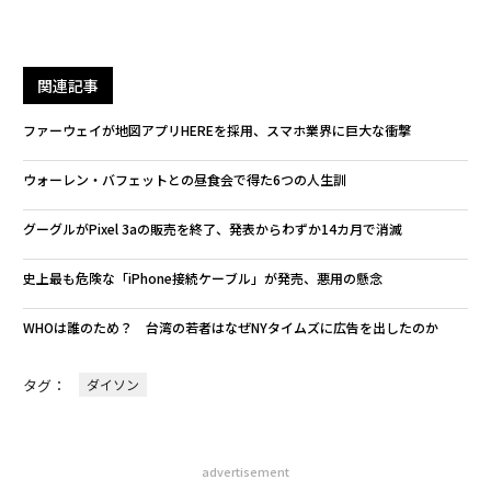
関連記事
ファーウェイが地図アプリHEREを採用、スマホ業界に巨大な衝撃
ウォーレン・バフェットとの昼食会で得た6つの人生訓
グーグルがPixel 3aの販売を終了、発表からわずか14カ月で消滅
史上最も危険な「iPhone接続ケーブル」が発売、悪用の懸念
WHOは誰のため？ 台湾の若者はなぜNYタイムズに広告を出したのか
タグ：
ダイソン
advertisement