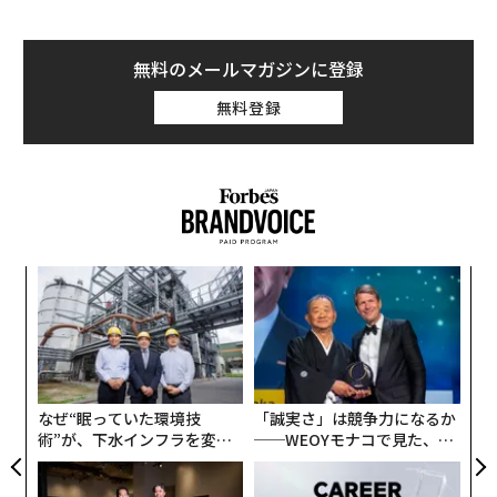
無料のメールマガジンに登録
無料登録
なく
伝
Ja
る
er」
モ
〜
金
個
ェ
なぜ“眠っていた環境技
「誠実さ」は競争力になるか
術”が、下水インフラを変え
──WEOYモナコで見た、く
たのか──産総研×月島JFE
ら寿司の経営哲学
アクアソリューションの10年