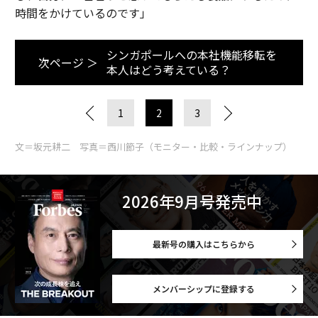
時間をかけているのです」
シンガポールへの本社機能移転を
次ページ ＞
本人はどう考えている？
1
2
3
文＝坂元耕二 写真＝西川節子（モニター・比較・ラインナップ）
2026年9月号発売中
最新号の購入はこちらから
メンバーシップに登録する