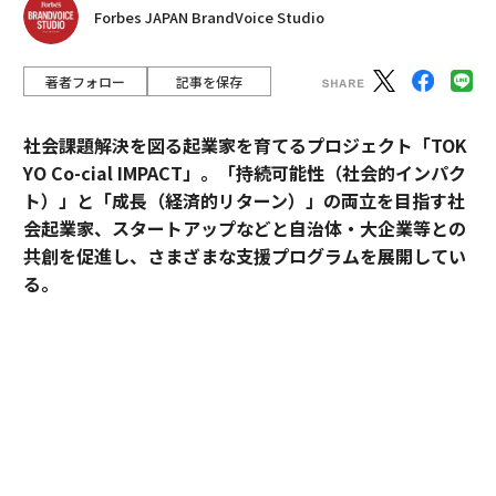
Forbes JAPAN BrandVoice Studio
著者フォロー
記事を保存
社会課題解決を図る起業家を育てるプロジェクト「TOK
YO Co-cial IMPACT」。
「持続可能性（社会的インパク
ト）」と「成長（経済的リターン）」の両立を目指す社
会起業家、スタートアップなどと自治体・大企業等との
共創を促進し、さまざまな支援プログラムを展開してい
る。
2026年5月のデモデイでは、アクセラレーションプログ
ラムに参加したスタートアップ5社がピッチ大会形式で
成果を披露した。
最優秀賞に輝いたのは、アフリカ農村部の情報・金融格
差に挑むDots forの大場カルロス。優秀賞には、子供の