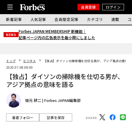
会員登録
ログイン
新着記事
人気記事
会員限定記事
カテゴリ
連載
コ
Forbes JAPAN MEMBERSHIP 新機能｜
NEWS
記事ページ内の広告表示を最小限にしました
トップ
ビジネス
【独占】ダイソンの掃除機を仕切る男が、アジア拠点の意味を
2020.07.08 08:00
【独占】ダイソンの掃除機を仕切る男が、
アジア拠点の意味を語る
坂元 耕二 | Forbes JAPAN編集部
著者フォロー
記事を保存