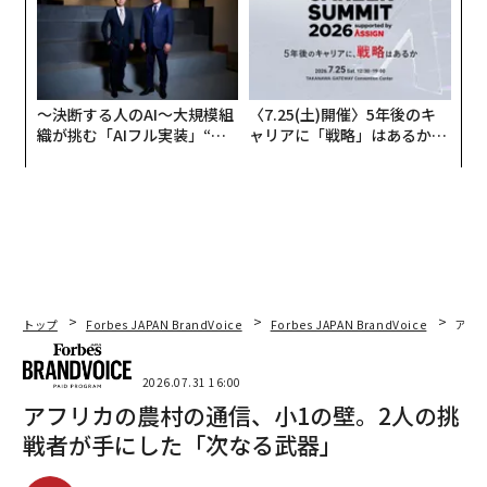
〜決断する人のAI〜大規模組
〈7.25(土)開催〉5年後のキ
織が挑む「AIフル実装」“使
ャリアに「戦略」はあるか。
う”企業から“動く”企業へ【N
トップエグゼクティブのキャ
TTドコモビジネス×PwC】
リアに触れる1日│CAREER S
UMMIT 2026
トップ
Forbes JAPAN BrandVoice
Forbes JAPAN BrandVoice
アフ
2026.07.31 16:00
アフリカの農村の通信、小1の壁。2人の挑
戦者が手にした「次なる武器」