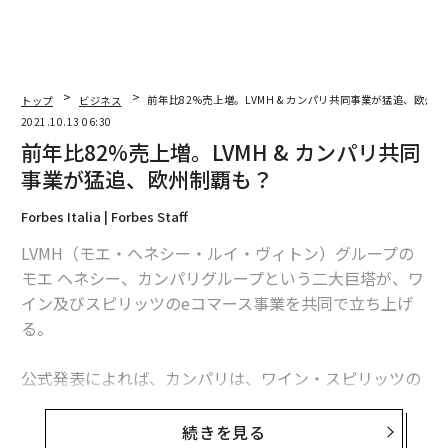
トップ
ビジネス
前年比82%売上増。LVMH & カンパリ共同事業が猛追、欧州
2021.10.13 06:30
前年比82%売上増。LVMH & カンパリ共同
事業が猛追、欧州制覇も？
Forbes Italia | Forbes Staff
LVMH（モエ・ヘネシー・ルイ・ヴィトン）グループの
モエ ヘネシー、カンパリグループという二大巨塔が、ワ
イン及びスピリッツのeコマース事業を共同で立ち上げ
る。
公式発表によれば、カンパリは、ワイン・スピリッツの
EC事業タンニコ（Tannico）の持ち株を、新規ジョイン
トベンチャーに移行する。また、カンパリは、タンニコ
続きを見る