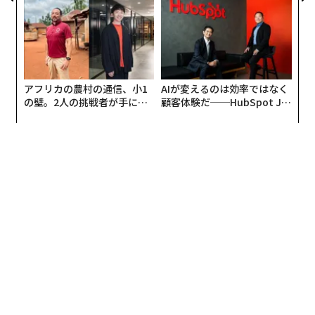
リアに触れる1日│CAREER S
われる新たな判断軸
UMMIT 2026
アフリカの農村の通信、小1
AIが変えるのは効率ではなく
の壁。2人の挑戦者が手にし
顧客体験だ──HubSpot Ja
た「次なる武器」
panが語る「Grow Better」
な組織のつくり方
マルコ・マニョカヴァッロ、「タンニコ（Tannico）」チーフエグゼクティブオフ
ィサー兼共同創業者。モエ ヘネシーとカンパリグループによる新生ジョイントベ
ンチャーCEO。
さらにタンニコは、2021年初めから、高級ワイン及びス
ピリッツ類のフランス版電子商取引プラットフォーム
「Venteàlapropriété」の過半数株式を保有している。
新会社の株式の50％は、LVMHグループ傘下のモエ ヘネ
シーが保有することで合意し、金額にして2560万ユーロ