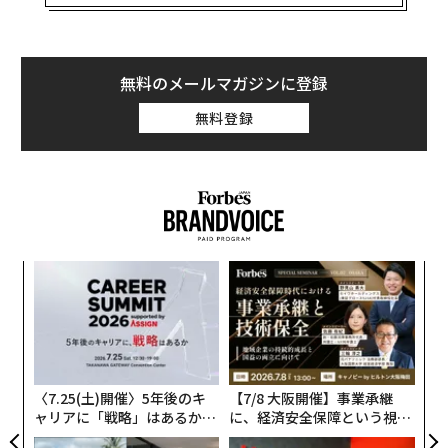
の株式49%を保有し、以前からすでにワインのeコマー
スでは重要なポジションを確立している。
無料のメールマガジンに登録
昨年の売上高約48億円、前年比82%売上増
無料登録
新企業のトップには、タンニコ現CEOマルコ・マニョカ
ヴァッロが就任し、引き続き少数株主に留まる。よっ
て、2012年に同eコマース事業を立ち上げた彼が、今後
も経営のトップを担う。事業の成長はめぼしく、昨年は
3700万ユーロ（約48億706万円）の売上高を記録し、前
内
年2019年に比べ82%の売り上げ増となった。
グ
実
革
全
ク
た「
〈7.25(土)開催〉5年後のキ
【7/8 大阪開催】事業承継
ャリアに「戦略」はあるか。
に、経済安全保障という視点
トップエグゼクティブのキャ
が加わるとき──経営者が問