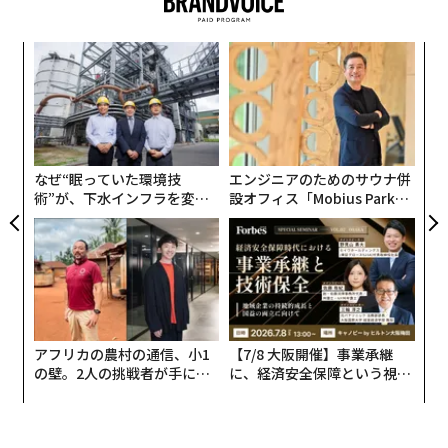
〜
織
う
パ
T
技
無
防
なぜ“眠っていた環境技
エンジニアのためのサウナ併
術”が、下水インフラを変え
設オフィス「Mobius Park」
たのか──産総研×月島JFE
がオープン──タマディック
アクアソリューションの10年
が健康経営を徹底する理由
アフリカの農村の通信、小1
【7/8 大阪開催】事業承継
の壁。2人の挑戦者が手にし
に、経済安全保障という視点
た「次なる武器」
が加わるとき──経営者が問
われる新たな判断軸