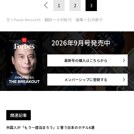
1
2
3
文＝Paolo Mossetti 翻訳＝大村紘代 編集＝石井節子
2026年9月号発売中
最新号の購入はこちらから
メンバーシップに登録する
関連記事
外国人が「もう一度泊まろう」と誓う日本のホテル6選