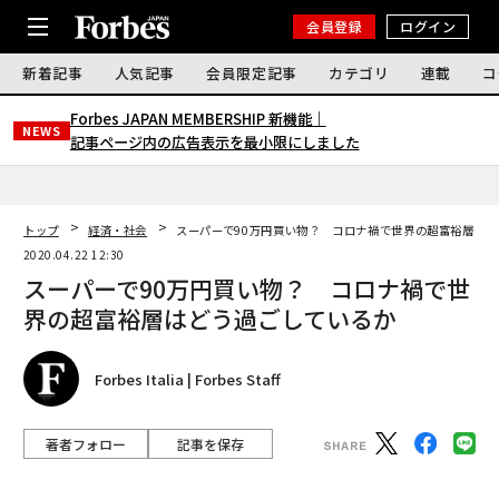
会員登録
ログイン
新着記事
人気記事
会員限定記事
カテゴリ
連載
コ
Forbes JAPAN MEMBERSHIP 新機能｜
NEWS
記事ページ内の広告表示を最小限にしました
トップ
経済・社会
スーパーで90万円買い物？ コロナ禍で世界の超富裕層は
2020.04.22 12:30
スーパーで90万円買い物？ コロナ禍で世
界の超富裕層はどう過ごしているか
Forbes Italia | Forbes Staff
著者フォロー
記事を保存