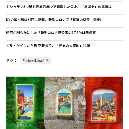
ミシュラン3つ星を世界最年少で獲得した鬼才、「星返上」の真意は
NYの富裕層は別荘に避難、新型コロナで「貧富の格差」鮮明に
研究が明らかにした「新型コロナ感染者の17.9％は無症状」
ビル・ゲイツから孫 正義まで、「世界の大豪邸」11選！
タグ：
Forbes Italiaから