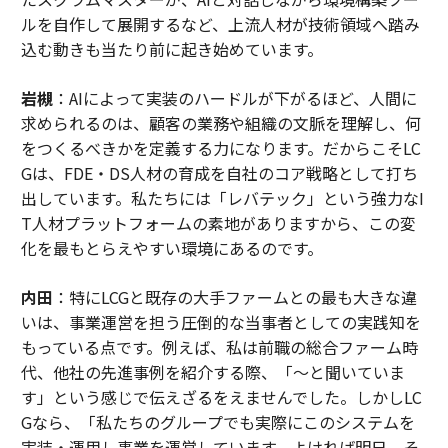
ルを自作して展開するなど、上流人材が技術領域へ踏み
込む動きも当たり前に起き始めています。
岩槻
：AIによって実装のハードルが下がるほど、人間に
求められるのは、顧客の業務や組織の文脈を理解し、何
をつくるべきかを定義する力になります。だからこそLC
Gは、FDE・DS人材の育成を自社のコア戦略として打ち
出しています。私たちには「レバテック」という強力なI
T人材プラットフォームの素地がありますから、この変
化を最もとらえやすい環境にあるのです。
内田
：特にLCGと既存の大手ファームとの最も大きな違
いは、事業運営を担う圧倒的な当事者としての実践知を
もっている点です。例えば、私は前職の総合ファーム時
代、他社の先進事例を紹介する際、「〜と聞いていま
す」という感じで伝えざるをえませんでした。しかしLC
Gなら、「私たちのグループでも実際にこのシステムを
実装・運用し事業を運営しています。よければ明日、そ