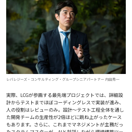
レバレジーズ・コンサルティング・グループシニアパートナー 内田秀一
実際、LCGが参画する最先端プロジェクトでは、詳細設
計からテストまでほぼコーディングレスで実装が進み、
人の役割はレビューのみ。設計～テスト工程全体を通し
た開発チームの生産性が2倍ほどに跳ね上がったケース
もあります。さらに、これまでマネジメントが主務だっ
たスクラムマスターが、AIと対話しながら環境構築ツー