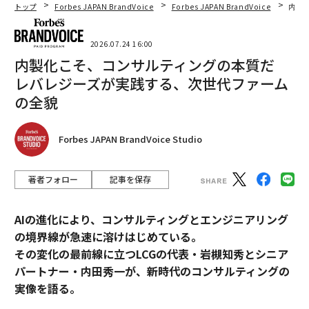
トップ
Forbes JAPAN BrandVoice
Forbes JAPAN BrandVoice
内製
2026.07.24 16:00
内製化こそ、コンサルティングの本質だ
レバレジーズが実践する、次世代ファーム
の全貌
Forbes JAPAN BrandVoice Studio
著者フォロー
記事を保存
AIの進化により、コンサルティングとエンジニアリング
の境界線が急速に溶けはじめている。
その変化の最前線に立つLCGの代表・岩槻知秀とシニア
パートナー・内田秀一が、新時代のコンサルティングの
実像を語る。