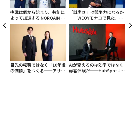
う
T
挑戦は個から始まり、共創に
「誠実さ」は競争力になるか
野村さんは、巨人ファンでした。テスト生の「特権」
よって加速する NORQAIN JA
──WEOYモナコで見た、く
は、どこでも好きな球団を受けられること。しかし、野
PAN 特別座談会
ら寿司の経営哲学
村さんは自分の好きな巨人を選びませんでした。新聞配
達のアルバイトをしながら、日々新聞をチェックしてい
て、あることに気づいたからです。
巨人には、甲子園のヒーローから鳴り物入りで入団した
目先の転職ではなく「10年後
AIが変えるのは効率ではなく
若い捕手がいたのです。野村さんとは、ポジションがバ
の価値」をつくる──アサイ
顧客体験だ──HubSpot Ja
ッティングしてしまう。
「そんなところに入ってもチャ
ンの長期伴走型支援とは
panが語る「Grow Better」
な組織のつくり方
ンスはない」
とすぐに気づいたと言います。
そして野村さんが選んだのが、南海（現ソフトバンク）
ホークスでした。レギュラー捕手が、引退まであと数年
というベテランでした。
「2軍選手をしっかり育ててく
れるケチな球団だという評判もあった」
と野村さんは笑
って話してくれました。