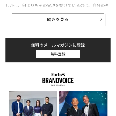
しかし、何よりもその実現を妨げているのは、自分の考
え方なのです。それを取材で教わった1人が、元プロ野
球監督の野村克也さんでした。
続きを見る
監督としてリーグ優勝5回、日本一3回、名監督として知
られる野村さんですが、実は選手時代も輝かしい実績を
残しています。本塁打王は9回、打点王7回、首位打者1
無料のメールマガジンに登録
回、MVPも5回。通算の本塁打、打点、安打はいずれも
無料登録
歴代プロ野球選手の第2位で、三冠王にも1度輝いていま
す。
しかし、驚くべき事実があります。野村さんは、なんと
テスト生としてプロ野球球団に入団しているのです。当
時は、テスト生から1軍のレギュラーになった野球選手
内
など、皆無でした。
変え
グ
FE
実
〜
0年
全
入団1年目で引退勧告
織