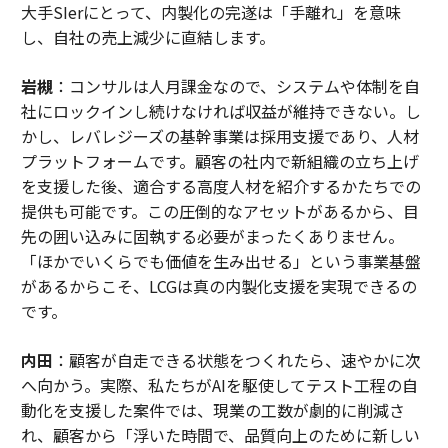
大手SIerにとって、内製化の完遂は「手離れ」を意味
し、自社の売上減少に直結します。
岩槻
：コンサルは人月課金なので、システムや体制を自
社にロックインし続けなければ収益が維持できない。し
かし、レバレジーズの基幹事業は採用支援であり、人材
プラットフォームです。顧客の社内で新組織の立ち上げ
を支援した後、適合する高度人材を紹介するかたちでの
提供も可能です。この圧倒的なアセットがあるから、目
先の囲い込みに固執する必要がまったくありません。
「ほかでいくらでも価値を生み出せる」という事業基盤
があるからこそ、LCGは真の内製化支援を実現できるの
です。
内田
：顧客が自走できる状態をつくれたら、速やかに次
へ向かう。実際、私たちがAIを駆使してテスト工程の自
動化を支援した案件では、現業の工数が劇的に削減さ
れ、顧客から「浮いた時間で、品質向上のために新しい