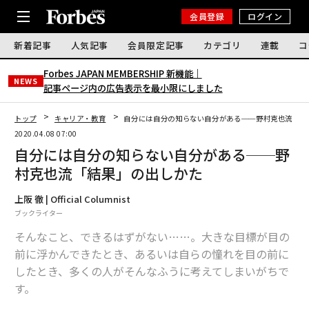
会員登録
ログイン
新着記事
人気記事
会員限定記事
カテゴリ
連載
コ
Forbes JAPAN MEMBERSHIP 新機能｜
NEWS
記事ページ内の広告表示を最小限にしました
トップ
キャリア・教育
自分には自分の知らない自分がある──野村克也流「結
2020.04.08 07:00
自分には自分の知らない自分がある──野
村克也流「結果」の出しかた
上阪 徹 | Official Columnist
ブックライター
そんなこと、できるはずがない……。大きな目標が目の
前に浮かんできたとき、あるいは自らの憧れを目の前に
したとき、多くの人がそんなふうに考えてしまいがちで
す。