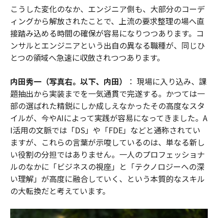
こうした変化のなか、エンジニア側も、大部分のコーデ
ィングから解放されたことで、上流の要求整理の場へ直
接踏み込める時間の確保が容易になりつつあります。コ
ンサルとエンジニアという出自の異なる職種が、同じひ
とつの領域へ急速に収斂されつつあります。
内田秀一（写真右。以下、内田）
： 現場に入り込み、課
題抽出から実装までを一気通貫で完遂する。かつては一
部の選ばれた精鋭にしか成しえなかったその高度なスタ
イルが、今やAIによって実践が容易になってきました。A
I活用の文脈では「DS」や「FDE」などと通称されてい
ますが、これらの言葉が示唆しているのは、単なる新し
い役割の分担ではありません。一人のプロフェッショナ
ルのなかに「ビジネスの視座」と「テクノロジーへの深
い理解」が高度に融合していく、という本質的なスキル
の大転換だと考えています。