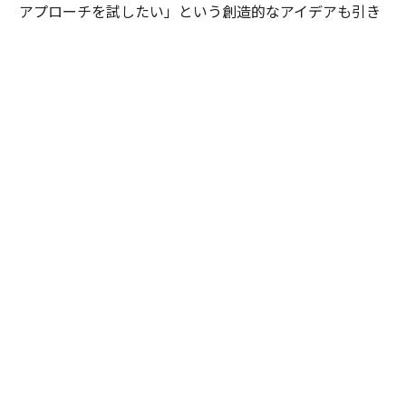
アプローチを試したい」という創造的なアイデアも引き
出せるようになりました。
そもそも、私がLCGへの参画を決めたのは、岩槻の「マ
インドの良い人しか取りません」という言葉がきっかけ
でした。近年のコンサル業界は高いサラリーや肩書きが
先行し、一部の若手に特権意識や素直さの欠如が見られ
ることに危機感を抱いていたからです。本来、私たちが
向き合うべきはプロジェクトの規模ではなく、顧客の課
題です。それを「自分ごと」としてとらえ、泥くさくや
り抜く誠実なマインドを大切にしたい。そう考えていた
私にとって、LCGの採用方針は非常に本質的だと感じま
した。