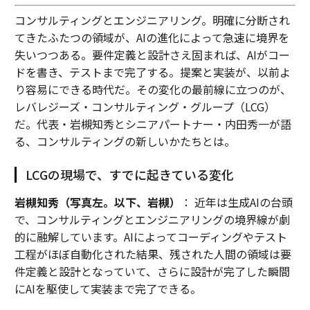
コンサルティングとエンジニアリング。明確に分断され
てきたふたつの領域が、AIの進化によって急速に境界を
失いつつある。要件定義と設計さえ固まれば、AIがコー
ドを書き、テストまで完了する。提案と実装が、以前よ
り容易にできる時代だ。その変化の最前線に立つのが、
レバレジーズ・コンサルティング・グループ（LCG）
だ。代表・岩槻知秀とシニアパートナー・内田秀一が語
る、コンサルティングの新しいかたちとは。
LCGの現場で、すでに起きている変化
岩槻知秀（写真左。以下、岩槻）
： 近年は生成AIの台頭
で、コンサルティングとエンジニアリングの境界線が劇
的に融解しています。AIによってコーディングやテスト
工程がほぼ自動化された結果、残された人間の領域は要
件定義と設計となっていて、さらに設計が完了した瞬間
にAIを駆使して実装まで完了できる。