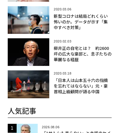
2020.03.06
新型コロナは結局どれくらい
怖いのか。データが示す「集
中すべき対策」
2020.02.03
柳井正の自宅とは？ 約2600
坪の広大な豪邸と、息子たちの
華麗なる経歴
2020.03.18
「日本人は山本五十六の指摘
を忘れてはならない」元・豪
首相上級顧問が語る中国
人気記事
2026.08.06
「1サトシも売らない」と主張のセイ