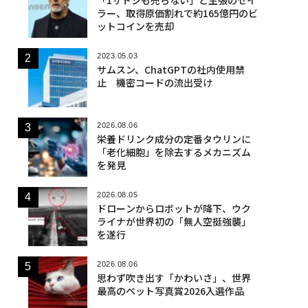
ラー、取得原価割れで約165億円のビ
ットコインを売却
2023.05.03
サムスン、ChatGPTの社内使用禁
止 機密コードの流出受け
2026.08.06
栄養ドリンク成分の定番タウリンに
「老化細胞」を除去するメカニズム
を発見
2026.08.05
ドローンからロボットが降下、ウク
ライナが世界初の「無人空挺強襲」
を遂行
2026.08.06
思わず吹き出す「かわいさ」、世界
最高のペット写真賞2026入選作品