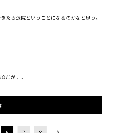
できたら退院ということになるのかなと思う。
NOだが。。。
は
6
7
8