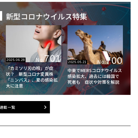
新型コロナウイルス特集
701
700
No.
2025.06.28
No.
2025.05.21
「カミソリ刃の喉」が症
中東でMERSコロナウイルス
状？ 新型コロナ変異株
感染拡大、過去には韓国で
「ニンバス」、夏の感染拡
死者も 症状や対策を解説
大に注意
連載一覧