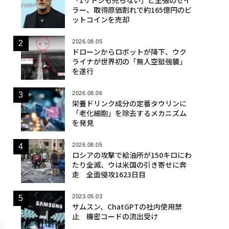
ラー、取得原価割れで約165億円のビ
ットコインを売却
2026.08.05
ドローンからロボットが降下、ウク
ライナが世界初の「無人空挺強襲」
を遂行
2026.08.06
栄養ドリンク成分の定番タウリンに
「老化細胞」を除去するメカニズム
を発見
2026.08.05
ロシアの攻撃で給油所が150キロにわ
たり全滅、ウは米国の引き寄せに奔
走 全面侵攻1623日目
2023.05.03
サムスン、ChatGPTの社内使用禁
止 機密コードの流出受け