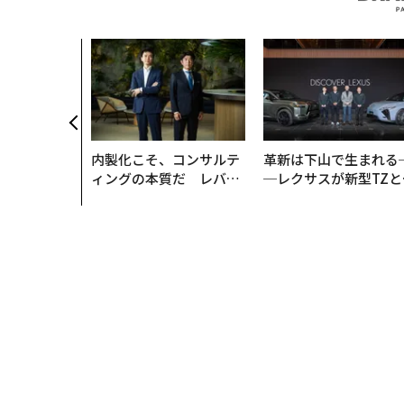
内製化こそ、コンサルテ
革新は下山で生まれる
ィングの本質だ レバレ
─レクサスが新型TZと
ジーズが実践する、次世
Sに込めた「DISCOVE
代ファームの全貌
R」の哲学