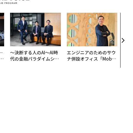
アフ
小1
手に
─
〜決断する人のAI〜AI時
エンジニアのためのサウ
E
代の金融パラダイムシフ
ナ併設オフィス「Mobiu
ト、「超個別化」の核心
s Park」がオープン──
【MUFG×ウェルスナビ
タマディックが健康経営
×PwC】
を徹底する理由