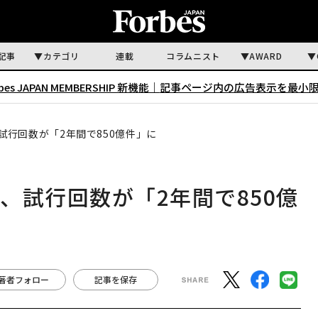
記事
カテゴリ
連載
コラムニスト
AWARD
rbes JAPAN MEMBERSHIP 新機能｜
記事ページ内の広告表示を最小
試行回数が「2年間で850億件」に
、試行回数が「2年間で850億
著者フォロー
記事を保存