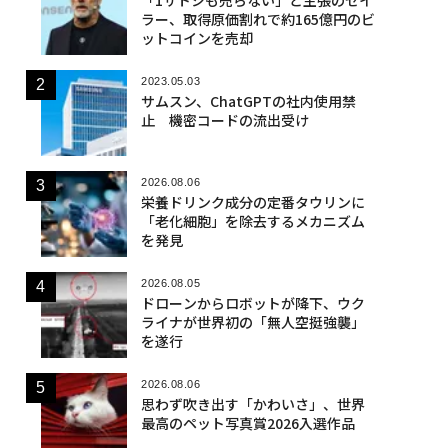
ラー、取得原価割れで約165億円のビ
ットコインを売却
2023.05.03
サムスン、ChatGPTの社内使用禁
止 機密コードの流出受け
2026.08.06
栄養ドリンク成分の定番タウリンに
「老化細胞」を除去するメカニズム
を発見
2026.08.05
ドローンからロボットが降下、ウク
ライナが世界初の「無人空挺強襲」
を遂行
2026.08.06
思わず吹き出す「かわいさ」、世界
最高のペット写真賞2026入選作品