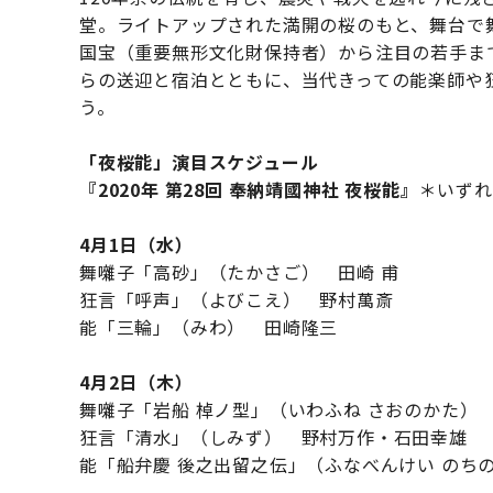
堂。ライトアップされた満開の桜のもと、舞台で
国宝（重要無形文化財保持者）から注目の若手ま
らの送迎と宿泊とともに、当代きっての能楽師や
う。
「夜桜能」演目スケジュール
『2020年 第28回 奉納靖國神社 夜桜能』
＊いずれも
4月1日（水）
舞囃子「高砂」（たかさご） 田崎 甫
狂言「呼声」（よびこえ） 野村萬斎
能「三輪」（みわ） 田崎隆三
4月2日（木）
舞囃子「岩船 棹ノ型」（いわふね さおのかた）
狂言「清水」（しみず） 野村万作・石田幸雄
能「船弁慶 後之出留之伝」（ふなべんけい のち