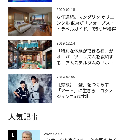
が誕生
2020.02.18
６年連続。マンダリン オリエ
ンタル 東京が『フォーブス・
トラベルガイド』で5つ星獲得
2019.12.14
「特別な体験ができる宿」が
オーバーツーリズムを緩和す
る アムステルダムの「ホテ
ルじゃないホテル」
2019.07.05
【対談】「壁」をつくらず
「アート」に生きろ｜コシノ
ジュンコx武井壮
人気記事
2026.08.06
「1サトシも売らない」と主張のセイ