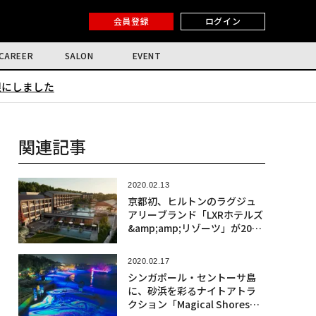
会員登録
ログイン
CAREER
SALON
EVENT
限にしました
関連記事
2020.02.13
京都初、ヒルトンのラグジュ
アリーブランド「LXRホテルズ
&amp;amp;リゾーツ」が2021
年秋に開業
2020.02.17
シンガポール・セントーサ島
に、砂浜を彩るナイトアトラ
クション「Magical Shores」