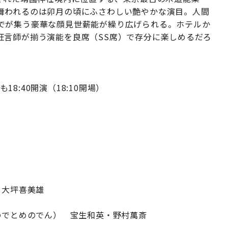
舞われるのは卯月の頃にふさわしい艶やかな演目。人間
でが集う豪華な顔見世薪能が繰り広げられる。ホテルか
狂言師が揃う演能を良席（SS席）で存分に楽しめるだろ
18:40開演（18:10開場）
 大坪喜美雄
のでとめのでん） 宝生和英・野村萬斎