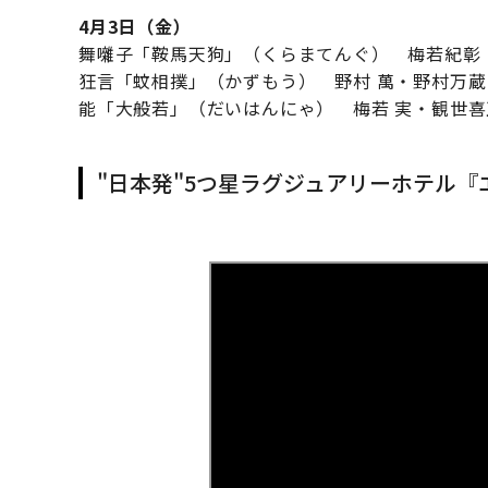
4月3日（金）
舞囃子「鞍馬天狗」（くらまてんぐ） 梅若紀彰
狂言「蚊相撲」（かずもう） 野村 萬・野村万蔵
能「大般若」（だいはんにゃ） 梅若 実・観世喜
"日本発"5つ星ラグジュアリーホテル『