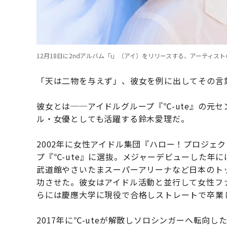
12月18日に2ndアルバム「i」（アイ）をリリースする、アーティス
「天は二物を与えず」、彼女を例に出してその言
彼女とは──アイドルグループ『℃-ute』の元
ル・女優としても活躍する鈴木愛理だ。
2002年に女性アイドル集団『ハロー！プロジェク
プ『℃-ute』に選抜。メジャーデビューした年
武道館やさいたまスーパーアリーナなど日本のト
功させた。彼女はアイドル活動と並行して女性ファ
らには慶應大学に現役で合格しストレートで卒業
2017年に℃-uteが解散しソロシンガーへ転向