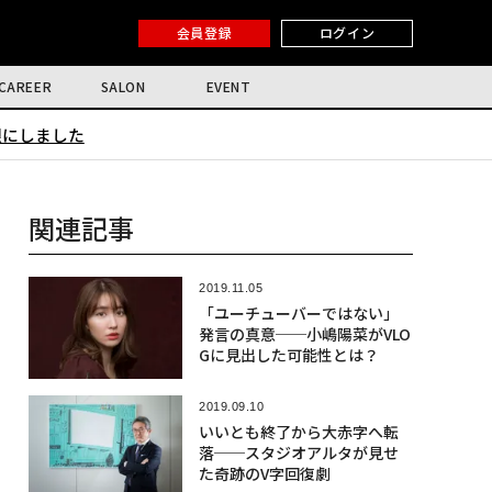
会員登録
ログイン
CAREER
SALON
EVENT
限にしました
関連記事
2019.11.05
「ユーチューバーではない」
発言の真意──小嶋陽菜がVLO
Gに見出した可能性とは？
2019.09.10
いいとも終了から大赤字へ転
落──スタジオアルタが見せ
た奇跡のV字回復劇