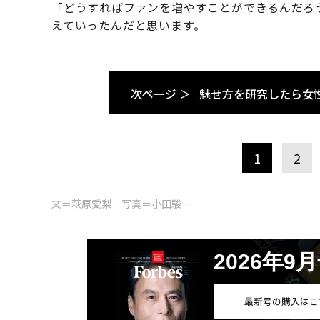
「どうすればファンを増やすことができるんだろ
えていったんだと思います。
次ページ ＞
魅せ方を研究したら女
1
2
文＝萩原愛梨 写真＝小田駿一
2026年9
最新号の購入はこ