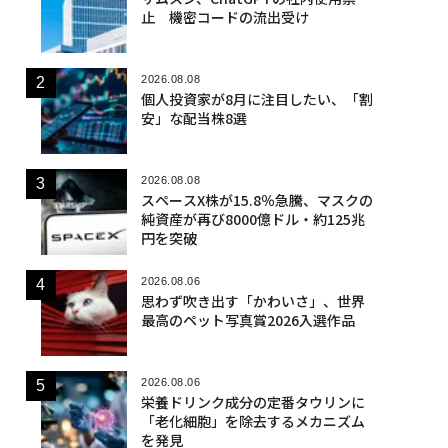
止 機密コードの流出受け
2026.08.08
個人投資家が8月に注目したい、「割
安」な配当株8選
2026.08.08
スペースX株が15.8％急騰、マスクの
純資産が再び8000億ドル・約125兆
円を突破
2026.08.06
思わず吹き出す「かわいさ」、世界
最高のペット写真賞2026入選作品
2026.08.06
栄養ドリンク成分の定番タウリンに
「老化細胞」を除去するメカニズム
を発見