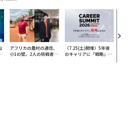
目先
年後
─ア
支援
な
アフリカの農村の通信、
〈7.25(土)開催〉5年後
で
小1の壁。2人の挑戦者が
のキャリアに「戦略」は
哲
手にした「次なる武器」
あるか。トップエグゼク
ティブのキャリアに触れ
る1日│CAREER SUMMI
T 2026