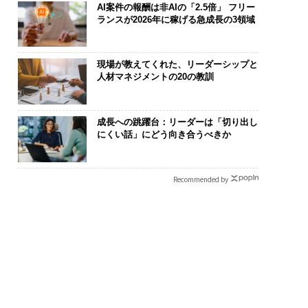
AI案件の報酬は非AIの「2.5倍」 フリー
ランスが2026年に稼げる急成長の3領域
の転職ではなく「10
〜決断する人のAI〜大規
なぜ“眠って
の価値」をつくる─
模組織が挑む「AIフル実
術”が、下水イ
サインの長期伴走型
装」“使う”企業から“動
変えたのか─
現場が教えてくれた、リーダーシップと
人材マネジメントの20の教訓
とは
く”企業へ【NTTドコモ
月島JFEアク
ビジネス×PwC】
ションの10年
成長への跳躍台：リーダーは「切り出し
にくい話」にどう向き合うべきか
Recommended by