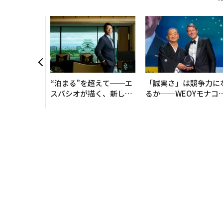
、未来を再定
年企業BAT
ークレスな未
“泊まる”を超えて──エ
「誠実さ」は競争力に
スパシオが描く、新しい
るか──WEOYモナコ
日本のラグジュアリー
見た、くら寿司の経営
（前編）
学