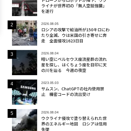
ライナが世界初の「無人空挺強襲」
を遂行
2026.08.05
ロシアの攻撃で給油所が150キロにわ
たり全滅、ウは米国の引き寄せに奔
走 全面侵攻1623日目
2026.08.04
暗い空にペルセウス座流星群の流れ
星を探し、はくちょう座を目印に天
の川を辿る 今週の夜空
2023.05.03
サムスン、ChatGPTの社内使用禁
止 機密コードの流出受け
2026.08.04
ウクライナ侵攻で塗り替えられた世
界のエネルギー地図 ロシアは信用
失墜