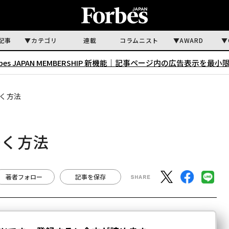
記事
カテゴリ
連載
コラムニスト
AWARD
rbes JAPAN MEMBERSHIP 新機能｜
記事ページ内の広告表示を最小
く方法
築く方法
著者フォロー
記事を保存