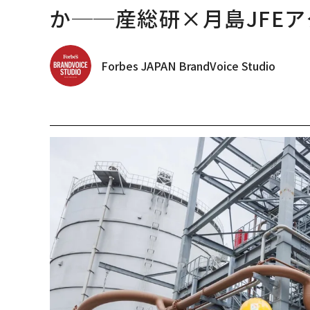
か──産総研×月島JFEア
Forbes JAPAN BrandVoice Studio