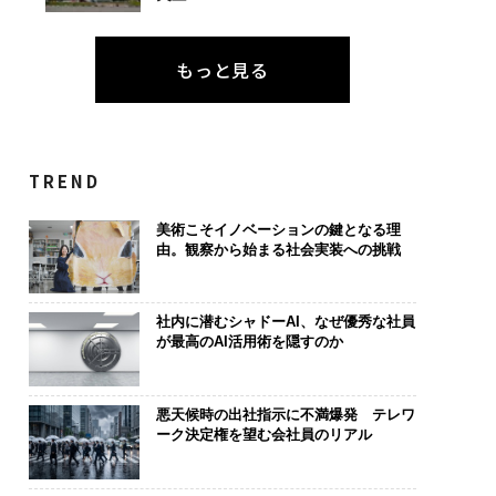
もっと見る
TREND
美術こそイノベーションの鍵となる理
由。観察から始まる社会実装への挑戦
社内に潜むシャドーAI、なぜ優秀な社員
が最高のAI活用術を隠すのか
悪天候時の出社指示に不満爆発 テレワ
ーク決定権を望む会社員のリアル