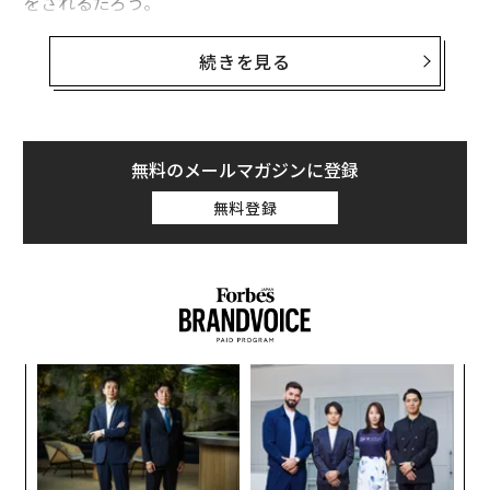
をされるだろう。
人前で話すこともタブーとされている生理を、直接的に
続きを見る
表現する広告には、嫌悪感を示す消費者がいるかもしれ
ない。だからこそ、そんな常識に真っ向から挑戦した企
業がある。
無料のメールマガジンに登録
経血を連想させる赤い血液を、堂々と広告クリエイティ
無料登録
ブで使用した、スウェーデンの生理用品を展開する「リ
ブレッセ」だ。
以下が、同社の広告キャンペーン「Blood Normal」
だ。これを観てどう思うだろう。
小1
〜
にし
金
個
義す
革
ェ
むス
ク
た「