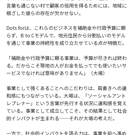
言葉も通じない村で顧客の信用を得るためには、地域に
根ざした彼らの存在が欠かせない。
Dots forは、これらのビジネスを補助金や行政予算に頼
らず、B to Cモデルで、地元住民から分割払いのモデル
を通じて事業の持続性を成り立たせている点が特徴だ。
「補助金や行政予算に頼る事業は、予算が尽きれば終わ
る。だからこそ現地の人がお金を払ってでも使いたいサ
ービスでなければ意味がありません」（大場）
事業として強くあることへのこだわりは、肩書きへの違
和感にもつながっている。大場は、「ソーシャルアント
レプレナー」という言葉が先行する状況に違和感を覚え
ている。事業として成立してこそ、その結果として社会
的インパクトが生まれる──それが大場の考えだ。
一方で、社会的インパクトを語る力は、事業を前へ進め