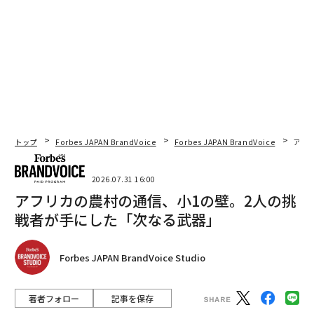
トップ
Forbes JAPAN BrandVoice
Forbes JAPAN BrandVoice
アフ
2026.07.31 16:00
アフリカの農村の通信、小1の壁。2人の挑
戦者が手にした「次なる武器」
Forbes JAPAN BrandVoice Studio
著者フォロー
記事を保存