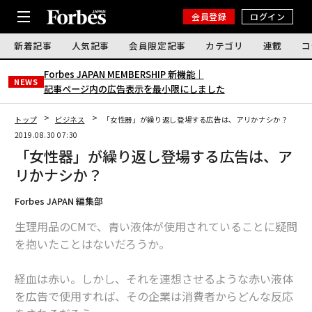
会員登録
ログイン
新着記事
人気記事
会員限定記事
カテゴリ
連載
コ
Forbes JAPAN MEMBERSHIP 新機能｜
NEWS
記事ページ内の広告表示を最小限にしました
トップ
ビジネス
「女性器」が繰り返し登場する広告は、アリかナシか？
2019.08.30 07:30
「女性器」が繰り返し登場する広告は、ア
リかナシか？
Forbes JAPAN 編集部
生理用品のCMで、青い液体が使用されていることに疑問
を抱いたことはないだろうか。
経血は赤い。しかし、それを連想させるような赤い液体
を広告で使用すれば、その企業は消費者からどんな反応