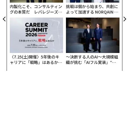
内製化こそ、コンサルティン
挑戦は個から始まり、共創に
グの本質だ レバレジーズが
よって加速する NORQAIN JA
実践する、次世代ファームの
PAN 特別座談会
全貌
〈7.25(土)開催〉5年後のキ
〜決断する人のAI〜大規模組
この動画は多くの人から反感を買うどころか、世界の舞
ャリアに「戦略」はあるか。
織が挑む「AIフル実装」“使
台で喝采を浴びた。
トップエグゼクティブのキャ
う”企業から“動く”企業へ【N
リアに触れる1日│CAREER S
TTドコモビジネス×PwC】
UMMIT 2026
2018年、世界3大広告祭のひとつに数えられる「カンヌ
ライオンズ」で、リブレッセは性差別や偏見を打ち破る
作品に贈られる、グラスライオン部門でグランプリを受
賞。
【限定50名 / 原野守弘氏登壇】Forbes JAPANオフィス
で企業↔️消費者コミュニケーションの本質を学びません