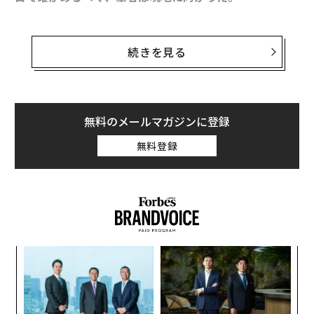
6月21日、香港に着くなり急行した香港島の金鐘。日本
続きを見る
の国会にあたる香港立法会前のメインストリートはこの
日の夕方からバリケードで囲われ、デモ隊と思われる若
者たちが道路に座り込んで占拠していた。5年前の雨傘
運動の現場で体験した光景と同じものが目の前にある。
無料のメールマガジンに登録
このところの香港は、雨傘運動を敗北の記憶として、こ
無料登録
のまま中国に飲み込まれていくのかに思えた。しかし、
再び市民は立ち上がったのだ。そこに佇み、当時の熱気
を思い出し、しばし感傷的な気分に浸ってしまった。
だがすぐに、5年前とは雰囲気が少しちがうことに気づ
かされた。参加者はみな黒いTシャツで、全身黒のコー
ディネートも珍しくない。一様にスマホを凝視している
「
─
が、その表情はどこか固い。5年前の雨傘運動の占拠の
ら
現場では、黄色がイメージカラーで、みな思い思いのフ
“
オ
ァッションをして笑顔があった。スマホを持つ参加者も