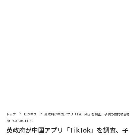
最新号の購入はこちらから
メンバーシップに登録する
関連記事
英政府が中国アプリ「TikTok」を調査、子供の性的被害懸念
世界が見過ごす北朝鮮の「もう一つの」大量破壊兵器
24歳でブラジル移民に。『魔女の宅急便』作者の想像力の源
トップ
ビジネス
英政府が中国アプリ「TikTok」を調査、子供の性的被害懸念
韓国軍、幹部選抜に「AI面接」システムを導入
2019.07.04 11:30
英政府が中国アプリ「TikTok」を調査、子
米国をまねたい中国が「コピーできないもの」