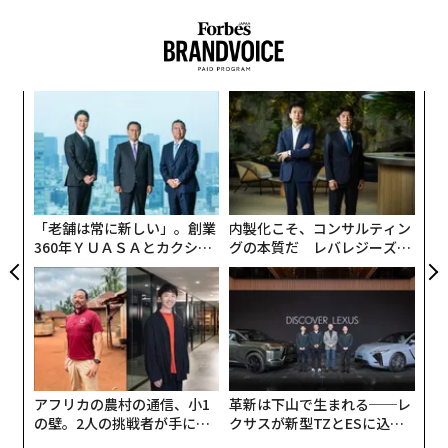
述べた。
「
─
ら
“
オ
ジ
「老舗は常に新しい」。創業
内製化こそ、コンサルティン
360年ＹＵＡＳＡとカクシン
グの本質だ レバレジーズが
CEO田尻望が語る、AIを超え
実践する、次世代ファームの
る人の価値
全貌
アフリカの農村の通信、小1
革新は下山で生まれる──レ
の壁。2人の挑戦者が手にし
クサスが新型TZとESに込め
た「次なる武器」
た「DISCOVER」の哲学