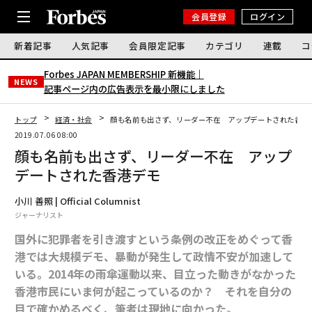
会員登録
ログイン
新着記事
人気記事
会員限定記事
カテゴリ
連載
コ
Forbes JAPAN MEMBERSHIP 新機能｜
NEWS
記事ページ内の広告表示を最小限にしました
トップ
経済・社会
顔も名前も出さず、リーダー不在 アップデートされた香
2019.07.06 08:00
顔も名前も出さず、リーダー不在 アップ
デートされた香港デモ
小川 善照 | Official Columnist
ジャーナリスト
国外に犯罪者を引き渡すという条例の改正をめぐって香
港では大規模デモ、暴動が発生して政情不安が加速して
いる。2014年の雨傘運動以来、目立った動きがなかった
香港市民にいま何が起こっているのか？ それを自分の
目で確かめるべく、筆者は現地に向かった。