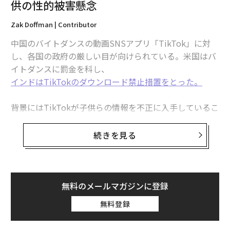
供の性的被害懸念
Zak Doffman | Contributor
中国のバイトダンスの動画SNSアプリ「TikTok」に対
advertisement
し、各国の政府の厳しい目が向けられている。米国はバ
イトダンスに罰金を科し、
インドはTikTokのダウンロード禁止措置をとった。
背景にはTikTokが子供らの情報を不正に入手しているこ
とや、不適切な投稿をシェアさせていることが指摘され
ている。英紙ガーディアンは7月2日、英国の情報コミッ
続きを見る
ショナー事務局（ICO）のエリザベス・デナム事務局長
が、「子供たちが利用するメッセージツールの調査を進
める。これらのツールはオープンな状態で動画を共有さ
せ、子供らの情報を収集している」と述べたと報じた。
無料のメールマガジンに登録
無料登録
デナム事務局長は今週、議員らに対し「当局はTikTokに
対する調査を進めている。これは注視すべき状況だ」と