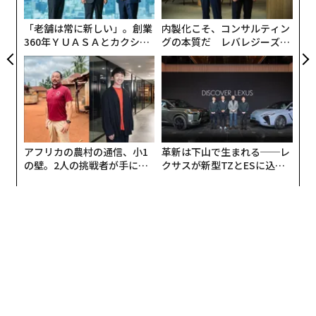
ジ
多かったが、みんなテントの中の時間潰しの動画視聴だ
ったり、友人とおしゃべりだったりと、どこかのんびり
「老舗は常に新しい」。創業
内製化こそ、コンサルティン
360年ＹＵＡＳＡとカクシン
グの本質だ レバレジーズが
としていた。
CEO田尻望が語る、AIを超え
実践する、次世代ファームの
る人の価値
全貌
アフリカの農村の通信、小1
革新は下山で生まれる──レ
の壁。2人の挑戦者が手にし
クサスが新型TZとESに込め
た「次なる武器」
た「DISCOVER」の哲学
デモの女性参加者たち。顔は断わられるが、背中からならばと言われる。(筆者撮