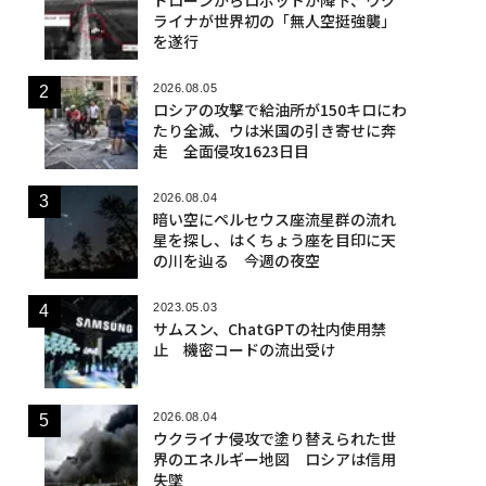
ライナが世界初の「無人空挺強襲」
を遂行
2026.08.05
ロシアの攻撃で給油所が150キロにわ
たり全滅、ウは米国の引き寄せに奔
走 全面侵攻1623日目
2026.08.04
暗い空にペルセウス座流星群の流れ
星を探し、はくちょう座を目印に天
の川を辿る 今週の夜空
2023.05.03
サムスン、ChatGPTの社内使用禁
止 機密コードの流出受け
2026.08.04
ウクライナ侵攻で塗り替えられた世
界のエネルギー地図 ロシアは信用
失墜