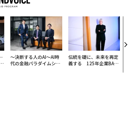
「コ
果を左
E」
「挑
─
〜決断する人のAI〜AI時
伝統を礎に、未来を再定
E
代の金融パラダイムシフ
義する 125年企業BAT
ト、「超個別化」の核心
が挑むスモークレスな未
【MUFG×ウェルスナビ
来
×PwC】