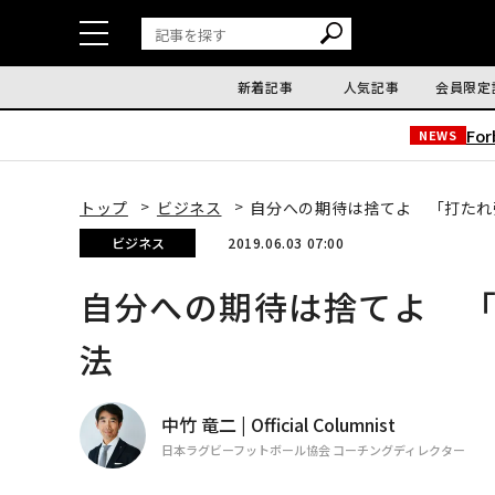
新着記事
人気記事
会員限定
Fo
NEWS
トップ
ビジネス
自分への期待は捨てよ 「打た
ビジネス
2019.06.03 07:00
自分への期待は捨てよ 
法
中竹 竜二 | Official Columnist
日本ラグビーフットボール協会 コーチングディレクター