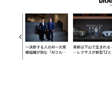
農村の通信、
人の挑戦者が
次なる武器」
〜決断する人のAI〜大規
革新は下山で生まれる
模組織が挑む「AIフル実
─レクサスが新型TZと
装」“使う”企業から“動
Sに込めた「DISCOVE
く”企業へ【NTTドコモ
R」の哲学
ビジネス×PwC】