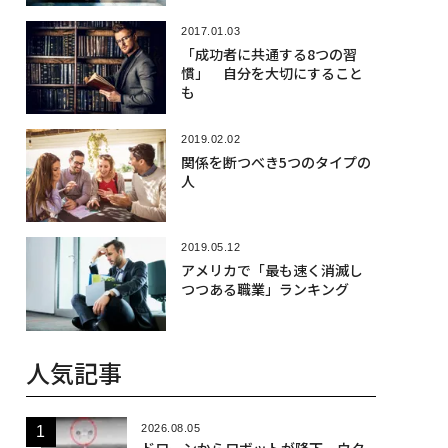
2017.01.03
「成功者に共通する8つの習
慣」 自分を大切にすること
も
2019.02.02
関係を断つべき5つのタイプの
人
2019.05.12
アメリカで「最も速く消滅し
つつある職業」ランキング
人気記事
2026.08.05
ドローンからロボットが降下、ウク