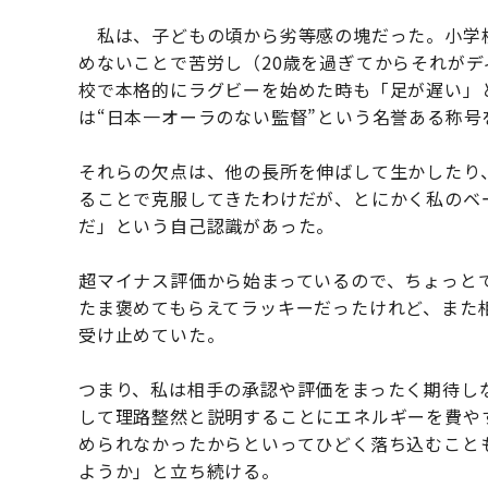
私は、子どもの頃から劣等感の塊だった。小学
めないことで苦労し（20歳を過ぎてからそれが
校で本格的にラグビーを始めた時も「足が遅い」
は“日本一オーラのない監督”という名誉ある称号
それらの欠点は、他の長所を伸ばして生かしたり
ることで克服してきたわけだが、とにかく私のベ
だ」という自己認識があった。
超マイナス評価から始まっているので、ちょっと
たま褒めてもらえてラッキーだったけれど、また
受け止めていた。
つまり、私は相手の承認や評価をまったく期待し
して理路整然と説明することにエネルギーを費や
められなかったからといってひどく落ち込むこと
ようか」と立ち続ける。