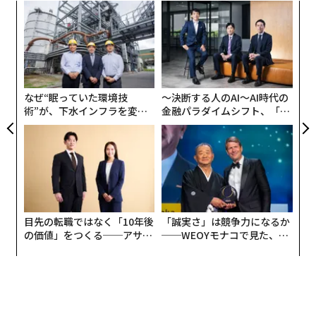
ナ併
「
k」
3
ック
C
内
由
る
グ
実
全
なぜ“眠っていた環境技
〜決断する人のAI〜AI時代の
術”が、下水インフラを変え
金融パラダイムシフト、「超
たのか──産総研×月島JFE
個別化」の核心 【MUFG×ウ
アクアソリューションの10年
ェルスナビ×PwC】
目先の転職ではなく「10年後
「誠実さ」は競争力になるか
の価値」をつくる──アサイ
──WEOYモナコで見た、く
ンの長期伴走型支援とは
ら寿司の経営哲学