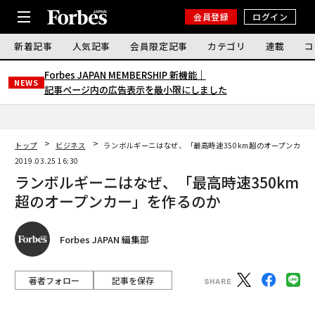
会員登録
ログイン
新着記事
人気記事
会員限定記事
カテゴリ
連載
コ
Forbes JAPAN MEMBERSHIP 新機能｜
NEWS
記事ページ内の広告表示を最小限にしました
トップ
ビジネス
ランボルギーニはなぜ、「最高時速350km超のオープンカー
2019.03.25 16:30
ランボルギーニはなぜ、「最高時速350km
超のオープンカー」を作るのか
Forbes JAPAN 編集部
著者フォロー
記事を保存