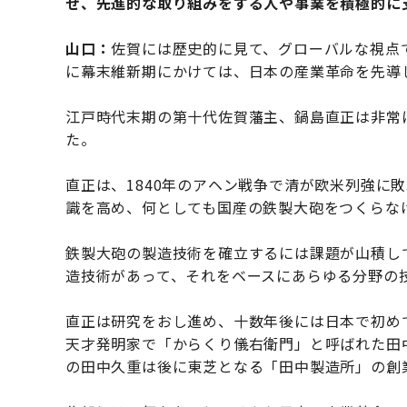
ぜ、先進的な取り組みをする人や事業を積極的に
山口：
佐賀には歴史的に見て、グローバルな視点
に幕末維新期にかけては、日本の産業革命を先導
江戸時代末期の第十代佐賀藩主、鍋島直正は非常
た。
直正は、1840年のアヘン戦争で清が欧米列強に
識を高め、何としても国産の鉄製大砲をつくらな
鉄製大砲の製造技術を確立するには課題が山積し
造技術があって、それをベースにあらゆる分野の
直正は研究をおし進め、十数年後には日本で初め
天才発明家で「からくり儀右衛門」と呼ばれた田
の田中久重は後に東芝となる「田中製造所」の創