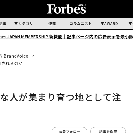
記事
カテゴリ
連載
コラムニスト
AWARD
rbes JAPAN MEMBERSHIP 新機能｜
記事ページ内の広告表示を最小
N BrandVoice
目されるのか
ブな人が集まり育つ地として注
著者フォロー
記事を保存