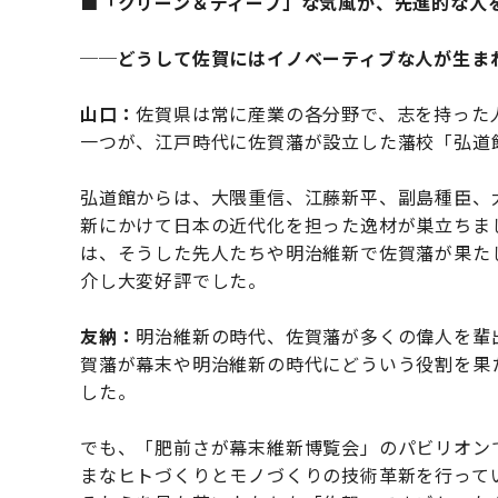
■「クリーン＆ディープ」な気風が、先進的な人
──どうして佐賀にはイノベーティブな人が生ま
山口：
佐賀県は常に産業の各分野で、志を持った
一つが、江戸時代に佐賀藩が設立した藩校「弘道
弘道館からは、大隈重信、江藤新平、副島種臣、
新にかけて日本の近代化を担った逸材が巣立ちま
は、そうした先人たちや明治維新で佐賀藩が果た
介し大変好評でした。
友納：
明治維新の時代、佐賀藩が多くの偉人を輩
賀藩が幕末や明治維新の時代にどういう役割を果
した。
でも、「肥前さが幕末維新博覧会」のパビリオン
まなヒトづくりとモノづくりの技術革新を行って