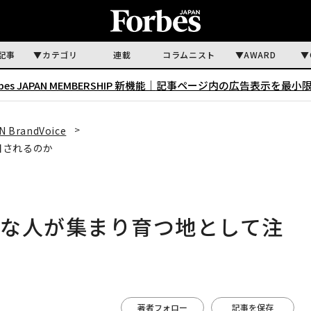
記事
カテゴリ
連載
コラムニスト
AWARD
rbes JAPAN MEMBERSHIP 新機能｜
記事ページ内の広告表示を最小
N BrandVoice
目されるのか
ブな人が集まり育つ地として注
著者フォロー
記事を保存