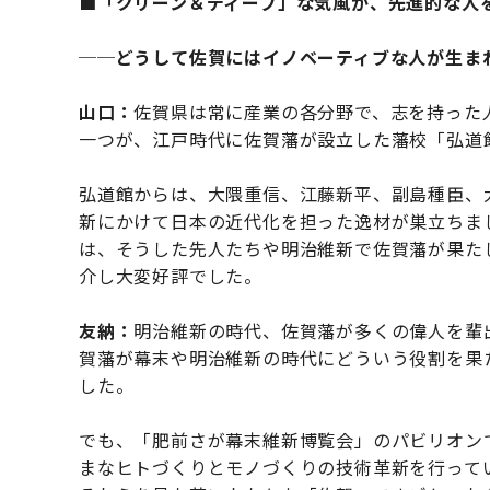
■「クリーン＆ディープ」な気風が、先進的な人
──どうして佐賀にはイノベーティブな人が生ま
山口：
佐賀県は常に産業の各分野で、志を持った
一つが、江戸時代に佐賀藩が設立した藩校「弘道
弘道館からは、大隈重信、江藤新平、副島種臣、
新にかけて日本の近代化を担った逸材が巣立ちま
は、そうした先人たちや明治維新で佐賀藩が果た
介し大変好評でした。
友納：
明治維新の時代、佐賀藩が多くの偉人を輩
賀藩が幕末や明治維新の時代にどういう役割を果
した。
でも、「肥前さが幕末維新博覧会」のパビリオン
まなヒトづくりとモノづくりの技術革新を行って