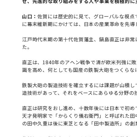
ぜ、先進的な取り組みをする人や事業を積極的に
山口：
佐賀には歴史的に見て、グローバルな視点
に幕末維新期にかけては、日本の産業革命を先導
江戸時代末期の第十代佐賀藩主、鍋島直正は非常
た。
直正は、1840年のアヘン戦争で清が欧米列強に
識を高め、何としても国産の鉄製大砲をつくらな
鉄製大砲の製造技術を確立するには課題が山積し
造技術があって、それをベースにあらゆる分野の
直正は研究をおし進め、十数年後には日本で初め
天才発明家で「からくり儀右衛門」と呼ばれた田
の田中久重は後に東芝となる「田中製造所」の創