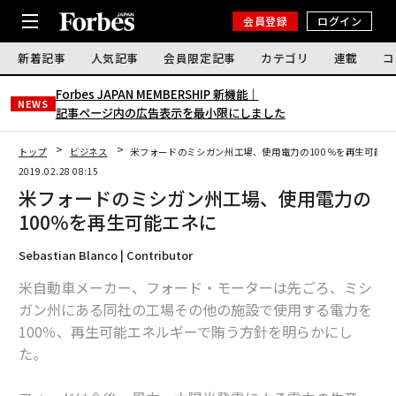
会員登録
ログイン
新着記事
人気記事
会員限定記事
カテゴリ
連載
コ
Forbes JAPAN MEMBERSHIP 新機能｜
NEWS
記事ページ内の広告表示を最小限にしました
トップ
ビジネス
米フォードのミシガン州工場、使用電力の100％を再生可能エ
2019.02.28 08:15
米フォードのミシガン州工場、使用電力の
100％を再生可能エネに
Sebastian Blanco | Contributor
米自動車メーカー、フォード・モーターは先ごろ、ミシ
ガン州にある同社の工場その他の施設で使用する電力を
100％、再生可能エネルギーで賄う方針を明らかにし
た。