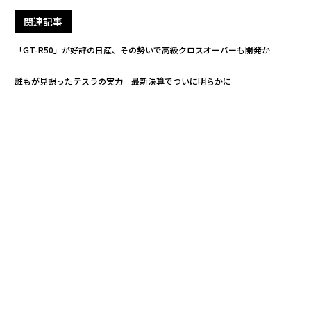
関連記事
「GT-R50」が好評の日産、その勢いで高級クロスオーバーも開発か
誰もが見誤ったテスラの実力 最新決算でついに明らかに
プラスチックごみより酷い「タバコの吸い殻」の海洋汚染
「アマゾンもいつか潰れる」 真実味を帯びるベゾスの発言
外国人にとって危険な10の旅先、特に女性は要警戒の各国
ピーター・ライオン
アリアナ・グランデ
シャープ
タグ：
eight
デル／Dell
スマート
マツダ
ディーゼル
advertisement