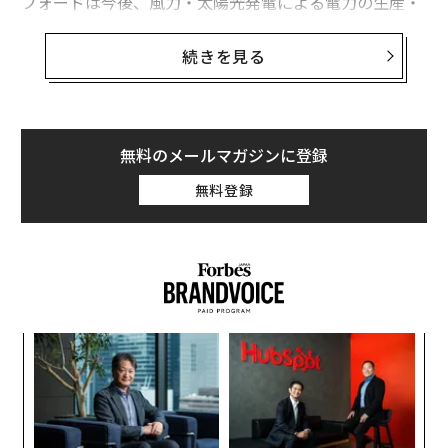
フォードは今後、風力・太陽光発電による電力の生産・
供給規模の拡大を目指す「MIグリーンパワー」プロジェ
クトを推進するミシガン州のエネルギー事業大手、DTE
続きを見る
エナジーが風力発電により州内で生産した毎時50万メガ
ワットを調達する。
DTEから購入する電力は、トラックを生産する同州のデ
無料のメールマガジンに登録
ィアボーン工場とその他の組立工場、デトロイト周辺の
無料登録
複数の同社施設で使用する。組み立て工場にはすでに、
500キロワットの太陽光発電パネルシステムを設置して
いる。
ア
の
た
〜
金
個