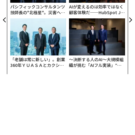
ェ
パシフィックコンサルタンツ
AIが変えるのは効率ではなく
技師長の"北極星"。災害への
顧客体験だ──HubSpot Ja
無力感を乗り越え見つけた、
panが語る「Grow Better」
防災一筋20年の答え
な組織のつくり方
「老舗は常に新しい」。創業
〜決断する人のAI〜大規模組
360年ＹＵＡＳＡとカクシン
織が挑む「AIフル実装」“使
CEO田尻望が語る、AIを超え
う”企業から“動く”企業へ【N
る人の価値
TTドコモビジネス×PwC】