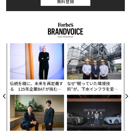
無料登録
〈7
ャ
ト
パ
リア
技
UM
無
防
伝統を礎に、未来を再定義す
なぜ“眠っていた環境技
る 125年企業BATが挑むス
術”が、下水インフラを変え
モークレスな未来
たのか──産総研×月島JFE
アクアソリューションの10年