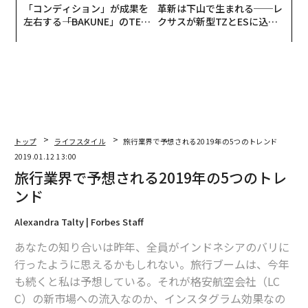
「コンディション」が成果を
革新は下山で生まれる──レ
左右する――「BAKUNE」のTEN
クサスが新型TZとESに込め
TIALが支える「挑戦者の明
た「DISCOVER」の哲学
日」
トップ
ライフスタイル
旅行業界で予想される2019年の5つのトレンド
2019.01.12 13:00
旅行業界で予想される2019年の5つのトレ
ンド
Alexandra Talty | Forbes Staff
あなたの知り合いは昨年、全員がインドネシアのバリに
行ったように思えるかもしれない。旅行ブームは、今年
も続くと私は予想している。それが格安航空会社（LC
C）の新市場への流入なのか、インスタグラム効果なの