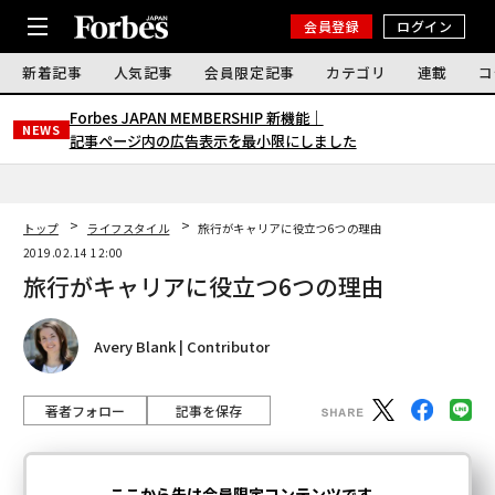
会員登録
ログイン
新着記事
人気記事
会員限定記事
カテゴリ
連載
コ
Forbes JAPAN MEMBERSHIP 新機能｜
NEWS
記事ページ内の広告表示を最小限にしました
トップ
ライフスタイル
旅行がキャリアに役立つ6つの理由
2019.02.14 12:00
旅行がキャリアに役立つ6つの理由
Avery Blank | Contributor
著者フォロー
記事を保存