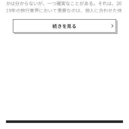
かは分からないが、一つ確実なことがある。それは、20
19年の旅行業界において重要なのは、個人に合わせた体
験だということだ。ここでは、今年の旅行業界で予想さ
れるトレンドを5つ紹介する。
続きを見る
1. カリブ海の人気が大きく回復を続ける
ハリケーンのイルマとマリアに見舞われたカリブ海の
無料のメールマガジンに登録
島々の多くは、今ではしっかりと復興の軌道に乗ってい
無料登録
る。プエルトリコのような島々はインフラを改善し、観
光産業を格上げ・再編するために復興活動を活用してき
た。そのため2019年には、カリブ海が上位の旅先になる
ことが期待できる。
〜
織
う
目
T