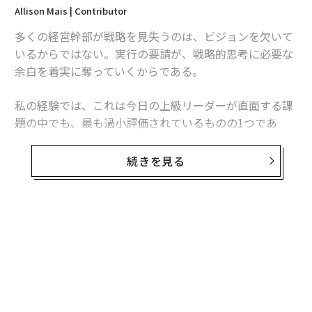
Allison Mais | Contributor
多くの経営幹部が戦略を見失うのは、ビジョンを欠いて
いるからではない。実行の要請が、戦略的思考に必要な
余白を着実に奪っていくからである。
私の経験では、これは今日の上級リーダーが直面する課
題の中でも、最も過小評価されているものの1つであ
る。問題は、戦略計画や計画策定セッション、経営幹部
向けリトリートが不足していることではない。問題は、
続きを見る
多くのリーダーが、緊急性が内省を常に上回る環境で仕
事をしていることにある。
その結果、リーダーシップのパラドックスが生じる。経
営幹部が責任を担えば担うほど、未来について考える時
間は少なくなっていくのだ。
以前の記事で、私は「