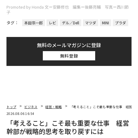
Promoted by Honda 文＝安藤修也 編集＝後藤亮輔 写真＝西川節
子
タグ：
本田宗一郎
レビ
デル／Dell
マツダ
MINI
プラダ
無料のメールマガジンに登録
無料登録
トップ
ビジネス
経営・戦略
「考えること」こそ最も重要な仕事 経営幹
2026.08.06 16:54
「考えること」こそ最も重要な仕事 経営
幹部が戦略的思考を取り戻すには