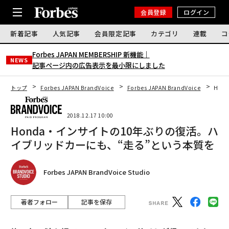
会員登録
ログイン
新着記事
人気記事
会員限定記事
カテゴリ
連載
コ
Forbes JAPAN MEMBERSHIP 新機能｜
NEWS
記事ページ内の広告表示を最小限にしました
トップ
Forbes JAPAN BrandVoice
Forbes JAPAN BrandVoice
Hon
2018.12.17 10:00
Honda・インサイトの10年ぶりの復活。ハ
イブリッドカーにも、“走る”という本質を
Forbes JAPAN BrandVoice Studio
著者フォロー
記事を保存