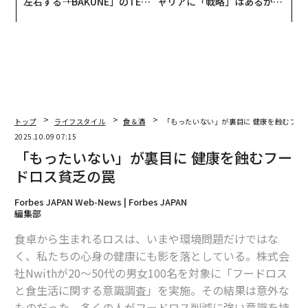
左右する――「BAKUNE」のTEN
ャリアに「戦略」はあるか。
TIALが支える「挑戦者の明
トップエグゼクティブのキャ
日」
リアに触れる1日│CAREER S
UMMIT 2026
トップ
ライフスタイル
食＆酒
「もったいない」が裏目に 健康を蝕むフー
2025.10.09 07:15
「もったいない」が裏目に 健康を蝕むフー
ドロス貧乏の罠
Forbes JAPAN Web-News | Forbes JAPAN
編集部
食卓から生まれるロスは、いまや環境問題だけではな
く、私たちの心身の健康にも影を落としている。株式会
社Nwithが20～50代の男女100名を対象に「フードロス
と食生活に関する意識調査」を実施。その結果は意外な
ものだった。多くの人がフードロス削減に強い意識を持