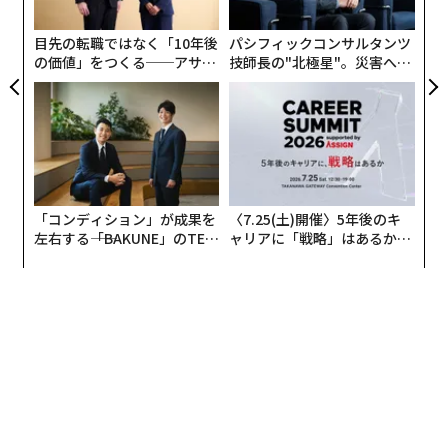
個
ェ
目先の転職ではなく「10年後
パシフィックコンサルタンツ
の価値」をつくる──アサイ
技師長の"北極星"。災害への
ンの長期伴走型支援とは
無力感を乗り越え見つけた、
防災一筋20年の答え
さらに、「冷蔵庫に買ったことを忘れた食品がある」と
答えた人は全体の過半数にものぼった。冷蔵庫の奥で食
材が眠ったままになっている――そんな“死蔵品”問題は、実
「コンディション」が成果を
〈7.25(土)開催〉5年後のキ
は意識が高い人ほど起きやすい傾向にあるようで、「節
左右する――「BAKUNE」のTEN
ャリアに「戦略」はあるか。
約対策」としての行為や買いすぎを招き、結果として管
TIALが支える「挑戦者の明
トップエグゼクティブのキャ
理が追いつかなくなる構図が見えてきた。
日」
リアに触れる1日│CAREER S
UMMIT 2026
「安いから買う」が家計を圧迫
また、フードロスが家計に与える影響についても調査さ
れている。「フードロスによって年間どのくらいの金額
を無駄にしていると感じるか」という質問に対し、「1
万円未満」と答えた人は半数、「わからない」が約３