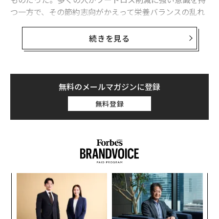
つ一方で、その節約志向がかえって栄養バランスの乱れ
や食べ過ぎを招いていたのだ。
続きを見る
【調査概要】
調査対象：20~50代以上の男女(n=100)
調査方法：インターネットリサーチ
調査時期：2025年9月
無料のメールマガジンに登録
調査主体：株式会社Nwith
無料登録
冷蔵庫に眠る「死蔵品」は意識の高さゆえ
「フードロス」という言葉の認知度は8割超えと非常に
高い。しかし半数以上が週に1回以上「食品を捨ててい
る」と答え、意識と行動がかみ合わない現実が明らかに
なった。
創業
内
シン
グ
超え
実
〜
全
金