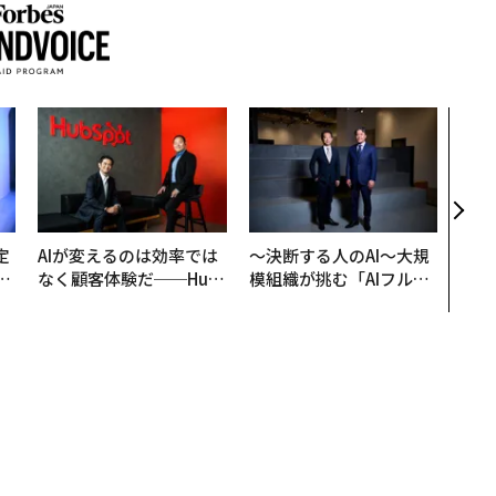
革新
─レ
Sに
R」
定
AIが変えるのは効率では
〜決断する人のAI〜大規
T
なく顧客体験だ──Hub
模組織が挑む「AIフル実
未
Spot Japanが語る「Gr
装」“使う”企業から“動
ow Better」な組織のつ
く”企業へ【NTTドコモ
くり方
ビジネス×PwC】