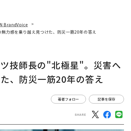
N BrandVoice
の無力感を乗り越え見つけた、防災一筋20年の答え
ツ技師長の"北極星"。災害へ
た、防災一筋20年の答え
著者フォロー
記事を保存