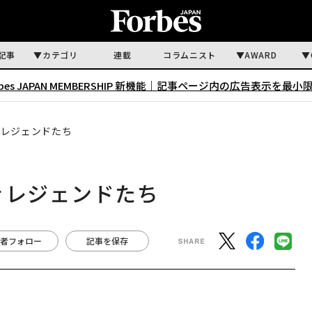
記事
カテゴリ
連載
コラムニスト
AWARD
rbes JAPAN MEMBERSHIP 新機能｜
記事ページ内の広告表示を最小
きレジェンドたち
きレジェンドたち
者フォロー
記事を保存