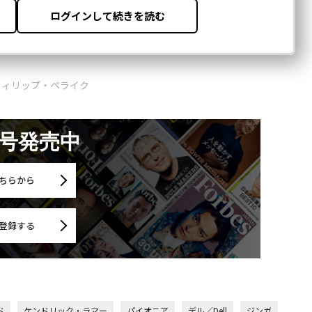
 フィリップ・ペライク
月号発売中
ちらから
登録する
ド
ケンドリック・ラマー
パイオニア
デル／Dell
ジンガ