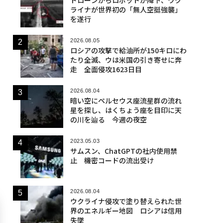
ライナが世界初の「無人空挺強襲」
を遂行
2026.08.05
ロシアの攻撃で給油所が150キロにわ
たり全滅、ウは米国の引き寄せに奔
走 全面侵攻1623日目
2026.08.04
暗い空にペルセウス座流星群の流れ
星を探し、はくちょう座を目印に天
の川を辿る 今週の夜空
2023.05.03
サムスン、ChatGPTの社内使用禁
止 機密コードの流出受け
2026.08.04
ウクライナ侵攻で塗り替えられた世
界のエネルギー地図 ロシアは信用
失墜