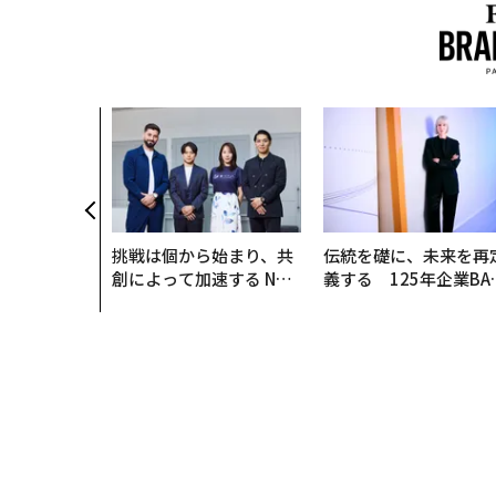
挑戦は個から始まり、共
伝統を礎に、未来を再
創によって加速する NOR
義する 125年企業BA
QAIN JAPAN 特別座談会
が挑むスモークレスな
来