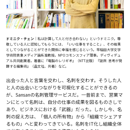
ドミニク・チェン
｜私は計算して人と付き合わない」というドミニク。尊
敬している人に認知してもらうには、「いい仕事をすること」、その結果
としてつながることができた関係に幸福を感じるという。早稲田大学文学
学術院表象メディア論系准教授。NPOコモンスフィア理事。ディヴィデュ
アル共同創業者。著書に『電脳のレリギオ』（NTT出版）『謎床: 思考が発
酵する編集術』（晶文社、共著）など。
出会った人と言葉を交わし、名刺を交わす。そうした人
と人の出会いとつながりを可視化することができるの
が、Sansanの名刺管理サービスだ。一昔前まで、営業マ
ンにとって名刺は、自分の仕事の成果を図るものさしで
あり、ビジネスにおける「武器」だった。しかし今、名
刺の捉え方は、「個人の所有物」から「組織でシェアす
るもの」へと変わってきている。名刺をIT化し組織全体