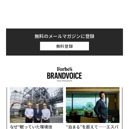
無料のメールマガジンに登録
無料登録
A
顧客
pa
パ
な
技
無
防
なぜ“眠っていた環境技
“泊まる”を超えて──エスパ