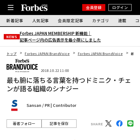
会員登録
ログイン
新着記事
人気記事
会員限定記事
カテゴリ
連載
コ
Forbes JAPAN MEMBERSHIP 新機能｜
NEWS
記事ページ内の広告表示を最小限にしました
トップ
Forbes JAPAN BrandVoice
Forbes JAPAN BrandVoice
最も
2018.10.22 11:00
最も腑に落ちる言葉を持つドミニク・チェ
ンが語る組織のシナジー
Sansan / PR | Contributor
著者フォロー
記事を保存