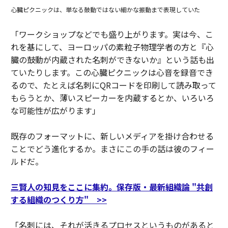
心臓ピクニックは、単なる鼓動ではない細かな振動まで表現していた
「ワークショップなどでも盛り上がります。実は今、こ
れを基にして、ヨーロッパの素粒子物理学者の方と『心
臓の鼓動が内蔵された名刺ができないか』という話も出
ていたりします。この心臓ピクニックは心音を録音でき
るので、たとえば名刺にQRコードを印刷して読み取って
もらうとか、薄いスピーカーを内蔵するとか、いろいろ
な可能性が広がります」
既存のフォーマットに、新しいメディアを掛け合わせる
ことでどう進化するか。まさにこの手の話は彼のフィー
ルドだ。
三賢人の知見をここに集約。保存版・最新組織論 "共創
する組織のつくり方" >>
「名刺には、それが活きるプロセスというものがあると