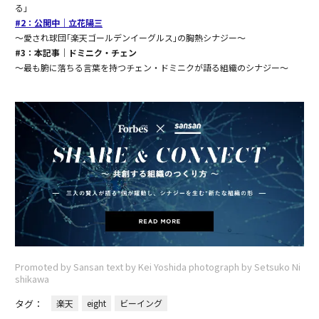
る」
#2：公開中｜立花陽三
〜愛され球団｢楽天ゴールデンイーグルス｣の胸熱シナジー〜
#3：本記事｜ドミニク・チェン
〜最も腑に落ちる言葉を持つチェン・ドミニクが語る組織のシナジー〜
Promoted by Sansan text by Kei Yoshida photograph by Setsuko Ni
shikawa
タグ：
楽天
eight
ビーイング