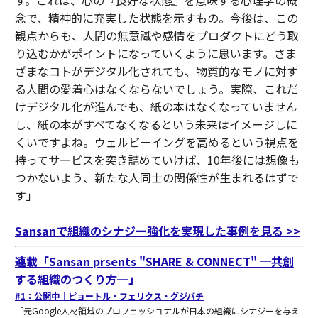
す。これは、心の『良好な状態』を意味する心理学の概
念で、精神的に充実した状態を示すもの。今後は、この
観点からも、人間の無意識や感情をプロダクトにどう取
り込むかがポイントになっていくように思います。さま
ざまなコトがデジタル化されても、物質的なモノに対す
る人間の愛着心はなくならないでしょう。実際、これだ
けデジタル化が進んでも、紙の本はなくなっていません
し、紙の本がすべてなくなるという未来はイメージしに
くいですよね。ウェルビーイングを高めるという視点を
持ってサービスを突き詰めていけば、10年後には想像も
つかないよう、新たな人同士の関係性が生まれるはずで
す」
Sansanで組織のシナジー強化を実現した事例を見る >>
連載「Sansan prsents "SHARE & CONNECT" ─共創
する組織のつくり方─」
#1：公開中｜ピョートル・フェリクス・グジバチ
「元Google人材領域のプロフェッショナルが日本の組織にシナジーを与え