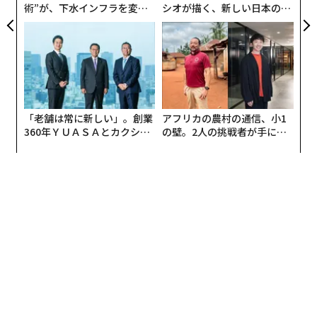
術”が、下水インフラを変え
シオが描く、新しい日本のラ
たのか──産総研×月島JFE
グジュアリー（前編）
アクアソリューションの10年
「老舗は常に新しい」。創業
アフリカの農村の通信、小1
360年ＹＵＡＳＡとカクシン
の壁。2人の挑戦者が手にし
CEO田尻望が語る、AIを超え
た「次なる武器」
る人の価値