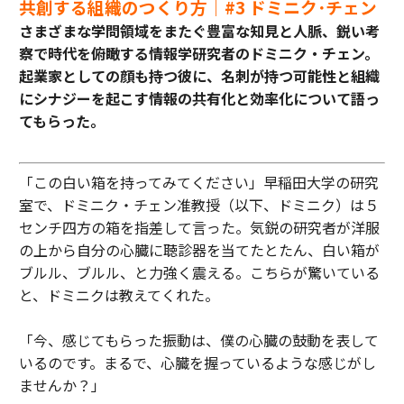
共創する組織のつくり方｜#3 ドミニク･チェン
さまざまな学問領域をまたぐ豊富な知見と人脈、鋭い考
察で時代を俯瞰する情報学研究者のドミニク・チェン。
起業家としての顔も持つ彼に、名刺が持つ可能性と組織
にシナジーを起こす情報の共有化と効率化について語っ
てもらった。
「この白い箱を持ってみてください」早稲田大学の研究
室で、ドミニク・チェン准教授（以下、ドミニク）は５
センチ四方の箱を指差して言った。気鋭の研究者が洋服
の上から自分の心臓に聴診器を当てたとたん、白い箱が
ブルル、ブルル、と力強く震える。こちらが驚いている
と、ドミニクは教えてくれた。
「今、感じてもらった振動は、僕の心臓の鼓動を表して
いるのです。まるで、心臓を握っているような感じがし
ませんか？」