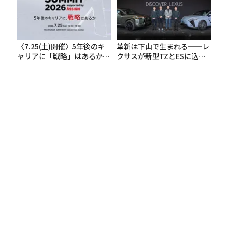
〈7.25(土)開催〉5年後のキ
革新は下山で生まれる──レ
ャリアに「戦略」はあるか。
クサスが新型TZとESに込め
トップエグゼクティブのキャ
た「DISCOVER」の哲学
リアに触れる1日│CAREER S
UMMIT 2026