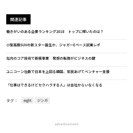
関連記事
働きがいのある企業ランキング2018 トップに輝いたのは？
小型高級SUVの新スター誕生か、ジャガーEペース試乗レポ
社内のコア技術で新規事業 発想の転換がビジネスの鍵
ユニコーン社数で日本を上回る韓国、官民あげてベンチャー支援
「仕事はできるけどセクハラする人」は会社からいなくなる
タグ：
eight
ジンガ
advertisement