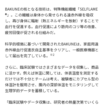
BAKUNEの核となる技術は、特殊機能繊維「SELFLAME
®」。この繊維は身体から発せられる遠赤外線を吸収
し、再び身体に輻射（熱エネルギーを放射）することで
血行を促進する。血行促進により筋肉のコリ等の改善、
疲労回復が促される仕組みだ。
科学的根拠に基づいて開発されたBAKUNEは、家庭用遠
赤外線血行促進衣自主基準をクリアし、一般医療機器と
※2
して届出を完了している。
さらに、臨床試験ではさまざまなデータを収集し、商品
に活かす。例えば体温に関しては、体表温度を測定する
だけでは不十分とチームは考え、被験者にカプセル型の
体温計を服用させ、腸内の深部体温をモニタリングして
生理学的データを蓄積している。
「臨床試験やデータ収集は、研究者の熱量次第でいくら