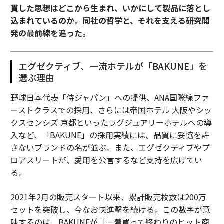
貫した思想はどこから生まれ、いかにして製品に落とし
込まれているのか。同社の哲学と、それを支える研究開
発の最前線を追った。
エグゼクティブ、一流ホテルが「BAKUNE」を
選ぶ理由
野球日本代表「侍ジャパン」への提供、ANA国際線ファ
ーストクラスでの採用、さらには帝国ホテル 大阪やシッ
クスセンシズ 京都といったラグジュアリーホテルへの導
入など、「BAKUNE」の採用実績には、品質に妥協を許
さないブランドの名が並ぶ。また、エグゼクティブやプ
ロアスリートが、愛用を公言するなど支持を広げてい
る。
2021年2月の販売スタート以来、累計販売枚数は200万
セットを突破し、今なお快進撃を続ける。この数字が意
味するのは、BAKUNEが「一着買って終わりのヒット商