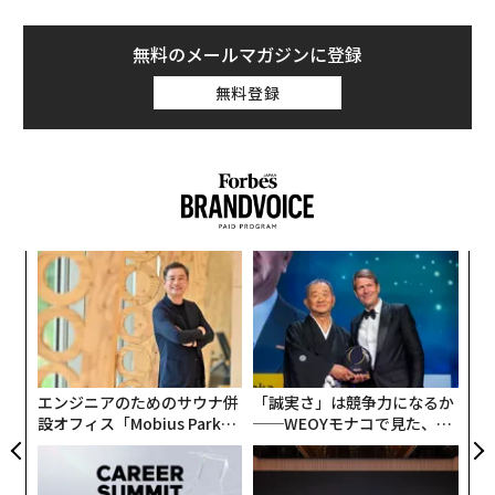
無料のメールマガジンに登録
無料登録
A
変え
顧客
FE
pa
ンツ
内
0年
な
への
グ
た、
実
全
エンジニアのためのサウナ併
「誠実さ」は競争力になるか
設オフィス「Mobius Park」
──WEOYモナコで見た、く
がオープン──タマディック
ら寿司の経営哲学
が健康経営を徹底する理由