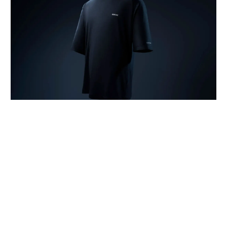
「寝返りのしにくさ」や夏場の「汗による不快感」を睡眠環境の課題とし
て設定し、設計と通気性、吸湿性にこだわった「BAKUNE Dry Pro」
TENTIALは、良質な睡眠を睡眠生理学と睡眠環境の両面
から深掘り追求していく中で、寝床内環境（温度・湿
度）のコントロール、肌あたりや素材の快適性、睡眠中
の動きやすさという3つの要素が重要であると捉えた。
そして、その各要素に対し、これまで積み重ねた研究成
果を落とし込んだのが「BAKUNE Dry Pro」だ。