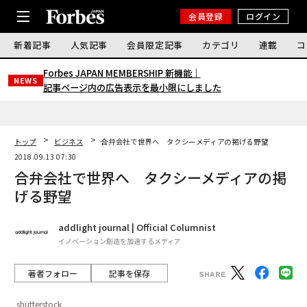
会員登録
ログイン
新着記事
人気記事
会員限定記事
カテゴリ
連載
コ
Forbes JAPAN MEMBERSHIP 新機能｜
NEWS
記事ページ内の広告表示を最小限にしました
トップ
ビジネス
合弁会社で世界へ タクシーメディアの掲げる野望
2018.09.13 07:30
合弁会社で世界へ タクシーメディアの掲
げる野望
addlight journal | Official Columnist
イノベーション創造を加速するメディア
著者フォロー
記事を保存
shutterstock