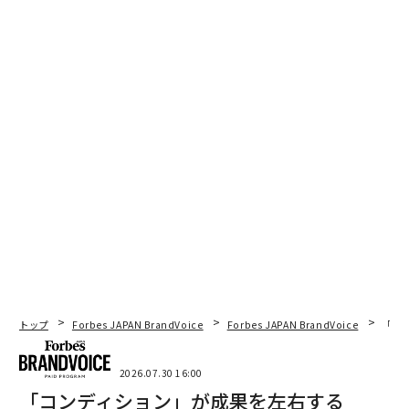
トップ
Forbes JAPAN BrandVoice
Forbes JAPAN BrandVoice
「コン
2026.07.30 16:00
「コンディション」が成果を左右する