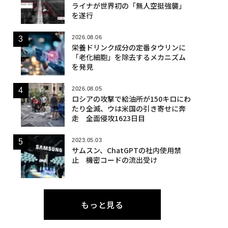
ライナが世界初の「無人空挺強襲」
を遂行
2026.08.06
栄養ドリンク成分の定番タウリンに
「老化細胞」を除去するメカニズム
を発見
2026.08.05
ロシアの攻撃で給油所が150キロにわ
たり全滅、ウは米国の引き寄せに奔
走 全面侵攻1623日目
2023.05.03
サムスン、ChatGPTの社内使用禁
止 機密コードの流出受け
もっと見る