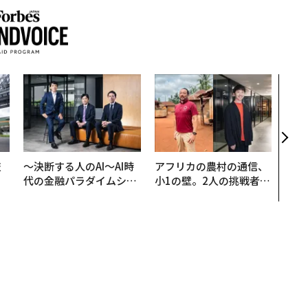
エン
ナ併
s 
タマ
を徹
技
〜決断する人のAI〜AI時
アフリカの農村の通信、
を
代の金融パラダイムシフ
小1の壁。2人の挑戦者が
×
ト、「超個別化」の核心
手にした「次なる武器」
ー
【MUFG×ウェルスナビ
×PwC】