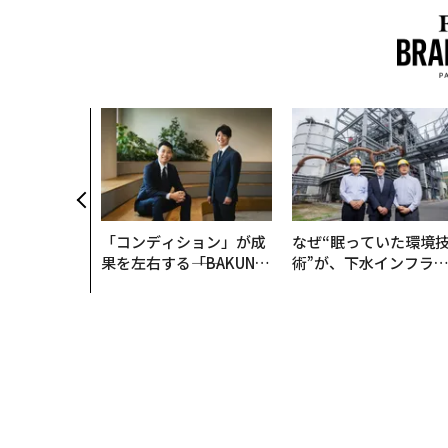
開催〉5年後
に「戦略」は
ップエグゼク
ャリアに触れ
ER SUMMI
「コンディション」が成
なぜ“眠っていた環境
果を左右する――「BAKUN
術”が、下水インフラ
E」のTENTIALが支える
変えたのか──産総研
「挑戦者の明日」
月島JFEアクアソリュ
ションの10年