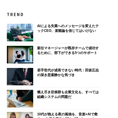
TREND
AIによる失業へのメッセージを変えたテ
ックCEO、楽観論を信じてはいけない
新任マネージャーが既存チームで成功す
るために、部下ができる5つのサポート
若手世代が成長できない時代：田坂広志
の深き思索静かな気づき
燃え尽き症候群も企業文化も、すべては
組織システムの問題だ
10代が抱える夜の孤独を、音楽×AIで救