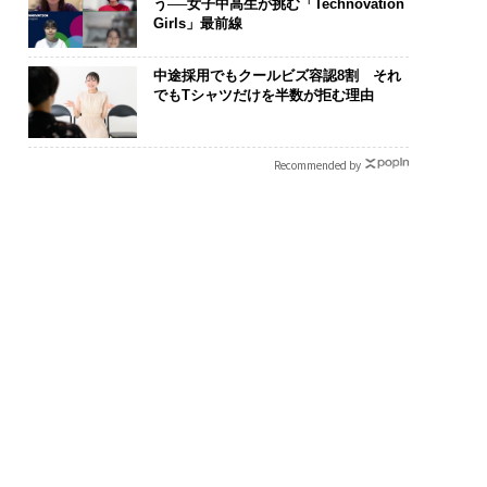
う──女子中高生が挑む「Technovation
Girls」最前線
中途採用でもクールビズ容認8割 それ
でもTシャツだけを半数が拒む理由
Recommended by