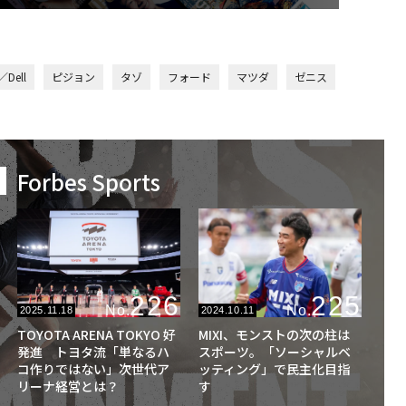
Dell
ピジョン
タゾ
フォード
マツダ
ゼニス
Forbes Sports
226
225
No.
No.
2025.11.18
2024.10.11
TOYOTA ARENA TOKYO 好
MIXI、モンストの次の柱は
発進 トヨタ流「単なるハ
スポーツ。「ソーシャルベ
コ作りではない」次世代ア
ッティング」で民主化目指
リーナ経営とは？
す