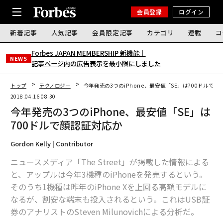
会員登録
ログイン
新着記事
人気記事
会員限定記事
カテゴリ
連載
コ
Forbes JAPAN MEMBERSHIP 新機能｜
NEWS
記事ページ内の広告表示を最小限にしました
トップ
テクノロジー
今年発売の3つのiPhone、最安値「SE」は700ドルで顔
2018.04.16 08:30
今年発売の3つのiPhone、最安値「SE」は
700ドルで顔認証対応か
Gordon Kelly | Contributor
ニュースメディア「The Street」が掲載した情報による
と、アップルは今年3機種のiPhoneを発売するという。
そのうち1機種は昨年のiPhone Xを上回る高額モデルに
なるが、割安な端末も投入されるという。これはUSB証
券のアナリストのSteven Milunovichによる分析だ。