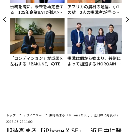
2026年9月号発売中
伝統を礎に、未来を再定義す
アフリカの農村の通信、小1
る 125年企業BATが挑むス
の壁。2人の挑戦者が手にし
モークレスな未来
た「次なる武器」
最新号の購入はこちらから
メンバーシップに登録する
「コンディション」が成果を
挑戦は個から始まり、共創に
左右する――「BAKUNE」のTEN
よって加速する NORQAIN JA
TIALが支える「挑戦者の明
PAN 特別座談会
関連記事
日」
期待高まる「iPhone X SE」、近日中に発表か？
「座りすぎ」は脳にも悪影響、運動でも相殺できない可能性
サムスンがアップルに勝てる、たった一つのポイント
トップ
テクノロジー
期待高まる「iPhone X SE」、近日中に発表か？
2018.03.22 11:00
あなたは大丈夫？ リーダーが過大評価しがちな自己能力8選
期待高まる「iPhone X SE」、近日中に発