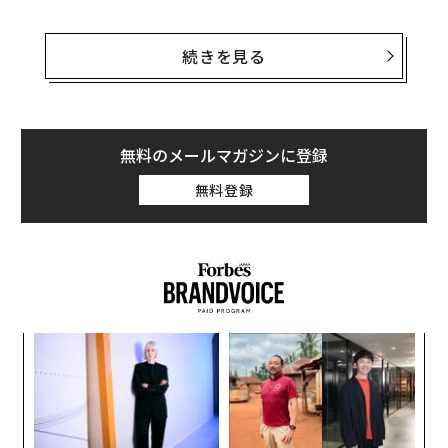
Milunovichによると新たに投入される「iPhone X Plu
s」の価格は最大で1100ドル（約11万8000円）程度にな
続きを見る
るという。一部メディアは1200ドルを予想しているが、
それよりは100ドルも安いことになる。
また、MilunovichはアップルがiPhone X Plusの価格を1
無料のメールマガジンに登録
050ドル程度まで引き下げる可能性も指摘しており、iPh
無料登録
one Xの2世代目のモデル（iPhone X2）に関しても、現
行モデルより100ドル安い900ドルを予想している。背景
にはアップルが高価格による顧客離れを懸念しているこ
とがあげられるという。
キ
革
か。
ク
編集＝上田裕資
キャ
た「
エ
R S
チ
ェ