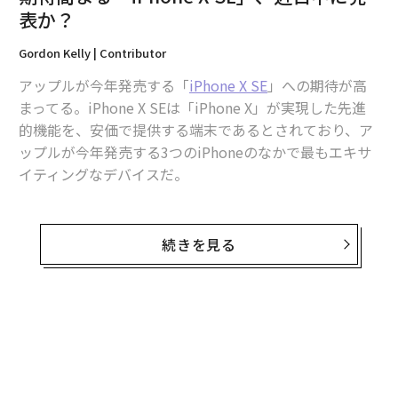
表か？
1億円超えか 衝撃的なトヨタの究極ハイブリッドカー
Gordon Kelly | Contributor
タグ：
iPhone
スマートフォン
デル／Dell
Apple/アップル
アップルが今年発売する「
iPhone X SE
」への期待が高
まってる。iPhone X SEは「iPhone X」が実現した先進
的機能を、安価で提供する端末であるとされており、ア
advertisement
ップルが今年発売する3つのiPhoneのなかで最もエキサ
イティングなデバイスだ。
そのiPhone X SEが、アップルが3月27日にシカゴで開催
するイベントで発表されるとの憶測が広がっている。歴
続きを見る
史を振り返ってみると、アップルは2016年の3月に「iPh
one SE」を発表していた。当時のアップルは前年度に発
売した「iPhone 6S」シリーズの売上不振に見舞われて
おり、失地回復を狙って発売したのがiPhone SEだっ
た。
現在のアップルを取り巻く状況は当時と似ている。昨年