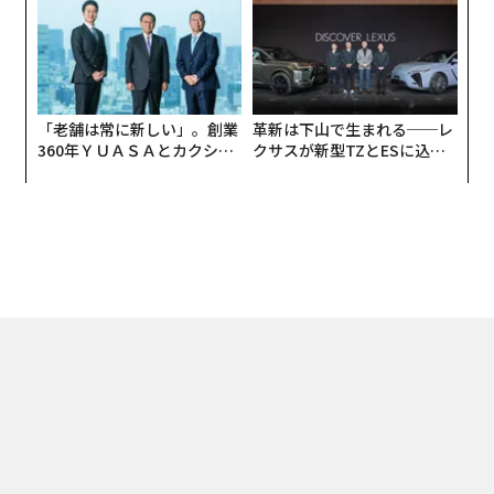
UMMIT 2026
「老舗は常に新しい」。創業
革新は下山で生まれる──レ
360年ＹＵＡＳＡとカクシン
クサスが新型TZとESに込め
CEO田尻望が語る、AIを超え
た「DISCOVER」の哲学
る人の価値
トップ
ビジネス
日本の起業家ランキング2018、66歳・33歳の起業家がダブル
2017.12.01 18:00
日本の起業家ランキング2018、66歳・33
歳の起業家がダブル１位