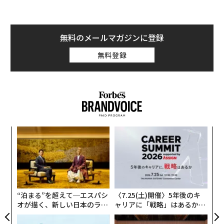
無料のメールマガジンに登録
無料登録
目
の
ン
ア
の
た
“泊まる”を超えて─エスパシ
〈7.25(土)開催〉5年後のキ
オが描く、新しい日本のラグ
ャリアに「戦略」はあるか。
ジュアリー（中編）
トップエグゼクティブのキャ
リアに触れる1日│CAREER S