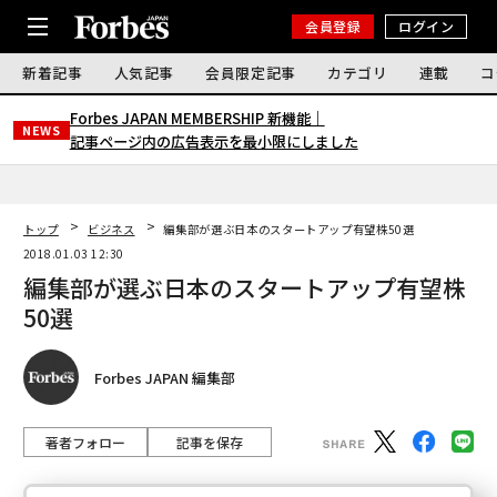
会員登録
ログイン
新着記事
人気記事
会員限定記事
カテゴリ
連載
コ
Forbes JAPAN MEMBERSHIP 新機能｜
NEWS
記事ページ内の広告表示を最小限にしました
トップ
ビジネス
編集部が選ぶ日本のスタートアップ有望株50選
2018.01.03 12:30
編集部が選ぶ日本のスタートアップ有望株
50選
Forbes JAPAN 編集部
著者フォロー
記事を保存