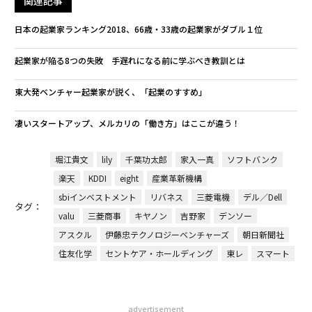
関連記事
日本の起業家ランキング2018、66歳・33歳の起業家がダブル１位
起業家が陥る8つの失敗 手遅れになる前に学ぶべき教訓とは
東大発ベンチャー起業家が説く、「起業のすすめ」
凄いスタートアップ、メルカリの「働き方」はここが違う！
堀江貴文
lily
千葉功太郎
家入一真
ソフトバンク
楽天
KDDI
eight
産業革新機構
sbiインベストメント
リバネス
三菱電機
デル／Dell
タグ：
valu
三菱商事
キヤノン
吉野家
デンソー
アスクル
伊藤忠テクノロジーベンチャーズ
朝日新聞社
住友化学
セントケア・ホールディング
東レ
スマート
advertisement