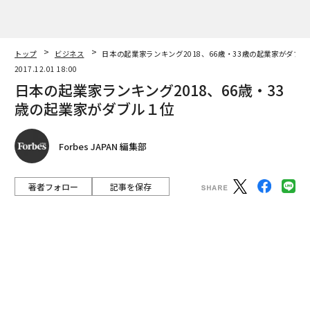
Forbes JAPAN 編集部
著者フォロー
記事を保存
12月1日、パレスホテルで開催されたJAPAN'S START-UP OF THE YEAR 20
18にて（写真＝小田駿一）
「自分が世界を変えられると本気で信じる人たちこそが
本当に世界を変えているのだから」──かつてアップル
のTVCMで流れていた印象的な言葉、スティーブ・ジョ
ブスが大事にしていた哲学。
advertisement
あれから20年、日本、そして世界には、あらゆる領域で
本気で世界を変えようと壮大なビジョンに挑んでいる人
たちがいる。