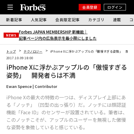
会員登録
ログイン
新着記事
人気記事
会員限定記事
カテゴリ
連載
コ
Forbes JAPAN MEMBERSHIP 新機能｜
NEWS
記事ページ内の広告表示を最小限にしました
トップ
テクノロジー
iPhone Xに浮かぶアップルの「傲慢すぎる姿勢」 開発
2017.10.09 18:00
iPhone Xに浮かぶアップルの「傲慢すぎる
姿勢」 開発者らは不満
Ewan Spence | Contributor
iPhone Xの最大の特徴の一つは、ディスプレイ上部にあ
る「ノッチ」（凹型の出っ張り）だ。ノッチには顔認証
機能「Face ID」のセンサーが設置されている。筆者は、
このノッチこそが、アップルのユーザーを無視した傲慢
な姿勢を象徴していると感じている。