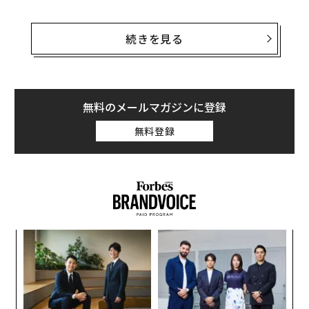
ティム・クックは常々、「アップルならではの方法で最
先端テクノロジーを提供する」と熱く語っている。しか
続きを見る
し、アップルはようやくiPhone Xでワイヤレス充電シス
テムを採用したが、ワイヤレス充電は数年前から多くの
Android端末に搭載されている。しかも、iPhone Xが対
応するQiは古いバージョンのため、充電スピードは最新
無料のメールマガジンに登録
版に比べて遅い。
無料登録
アップルは、2018年に独自のワイヤレス充電システムを
リリースする予定で、クックの言う「アップルならでは
の方法」で充電時間が短縮されることが期待される。
義す
な
むス
術
た
“
ア
オ
ジ