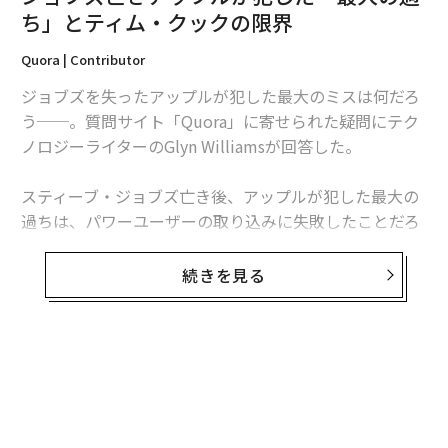
ち」とティム・クックの限界
編集＝上田裕資
Quora | Contributor
ジョブズを失ったアップルが犯した最大のミスは何だろ
2026年9月号発売中
う──。質問サイト「Quora」に寄せられた疑問にテク
ノロジーライターのGlyn Williamsが回答した。
最新号の購入はこちらから
スティーブ・ジョブズ亡き後、アップルが犯した最大の
過ちは、パワーユーザーの取り込みに失敗したことだろ
メンバーシップに登録する
う。アップルの製品には、ハイエンド・ワークステーシ
ョンと呼べるマシンがもはや存在しない。
続きを見る
その形状からゴミ箱と揶揄されるMac Proは、拡張性に
乏しくユーザーから不評を買っている。iMacは最もパワ
関連記事
フルなモデルですらデスクトップクラスのGPU性能を実
無料のメールマガジンに登録
ジョブズ亡きアップルが犯した「最大の過ち」とティム・クックの限界
現できていない。アップルのロイヤルユーザーの中には
無料登録
VFX（視覚効果）やゲーム開発、VRなどの関係者が多く
ユーチューブ「30億回再生」でアーティストはいくら稼ぐ？
居るが、彼らの需要に応えるマシンが無いに等しいの