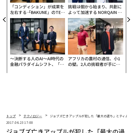
「コンディション」が成果を
挑戦は個から始まり、共創に
左右する――「BAKUNE」のTEN
よって加速する NORQAIN JA
TIALが支える「挑戦者の明
PAN 特別座談会
日」
〜決断する人のAI〜AI時代の
アフリカの農村の通信、小1
金融パラダイムシフト、「超
の壁。2人の挑戦者が手にし
個別化」の核心 【MUFG×ウ
た「次なる武器」
ェルスナビ×PwC】
トップ
テクノロジー
ジョブズ亡きアップルが犯した「最大の過ち」とティム・
2017.06.23 17:00
ジョブズ亡きアップルが犯した「最大の過