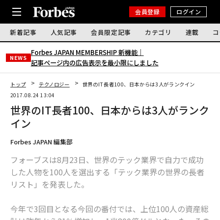
会員登録
ログイン
新着記事
人気記事
会員限定記事
カテゴリ
連載
コ
Forbes JAPAN MEMBERSHIP 新機能｜
NEWS
記事ページ内の広告表示を最小限にしました
トップ
テクノロジー
世界のIT長者100、日本からは3人がランクイン
2017.08.24 13:04
世界のIT長者100、日本からは3人がランク
イン
Forbes JAPAN 編集部
フォーブスは8月23日、世界のテック業界で自力で成功
した人物を100人を選出する「テック業界の世界の長者
リスト」を発表した。
今年で3回目となる今回の番付では、上位100人の資産総