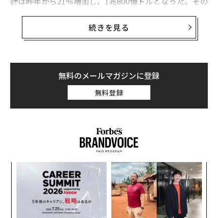
計は昨年から21％増加し、1兆800億ドルとなった。その
増価額（1890億ドル）の約半分は、株価が上昇したアマ
ゾン（ジェフ・ベゾス、2位）やフェイスブック（マー
続きを見る
ク・ザッカーバーグ、3位）、テンセント（ポニー・マ
ー、8位）など、上位10人に起因する。
リスト入りした100人のうち4分の3以上は、昨年より資
無料のメールマガジンに登録
産を増やした。最も増加幅が大きかったのは、3位のマ
無料登録
ーク・ザッカーバーグ。テスラのイーロン・マスクCEO
は、初めて資産額が200億ドルを突破し、
12位に急浮上した
。また今回の長者番付での最低資産額
は26億ドルで、昨年の22億ドルから上昇した。
ンツ
挑
への
よっ
た、
PA
目
の
ン