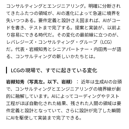
コンサルティングとエンジニアリング。明確に分断され
てきたふたつの領域が、AIの進化によって急速に境界を
失いつつある。要件定義と設計さえ固まれば、AIがコー
ドを書き、テストまで完了する。提案と実装が、以前よ
り容易にできる時代だ。その変化の最前線に立つのが、
レバレジーズ・コンサルティング・グループ（LCG）
だ。代表・岩槻知秀とシニアパートナー・内田秀一が語
る、コンサルティングの新しいかたちとは。
LCGの現場で、すでに起きている変化
岩槻知秀（写真左。以下、岩槻）
： 近年は生成AIの台頭
で、コンサルティングとエンジニアリングの境界線が劇
的に融解しています。AIによってコーディングやテスト
工程がほぼ自動化された結果、残された人間の領域は要
件定義と設計となっていて、さらに設計が完了した瞬間
にAIを駆使して実装まで完了できる。