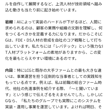
ルを自作して展開するなど、上流人材が技術領域へ踏み
込む動きも当たり前に起き始めています。
岩槻
：AIによって実装のハードルが下がるほど、人間に
求められるのは、顧客の業務や組織の文脈を理解し、何
をつくるべきかを定義する力になります。だからこそLC
Gは、FDE・DS人材の育成を自社のコア戦略として打ち
出しています。私たちには「レバテック」という強力なI
T人材プラットフォームの素地がありますから、この変
化を最もとらえやすい環境にあるのです。
内田
：特にLCGと既存の大手ファームとの最も大きな違
いは、事業運営を担う圧倒的な当事者としての実践知を
もっている点です。例えば、私は前職の総合ファーム時
代、他社の先進事例を紹介する際、「〜と聞いていま
す」という感じで伝えざるをえませんでした。しかしLC
Gなら、「私たちのグループでも実際にこのシステムを
実装・運用し事業を運営しています。よければ明日、そ