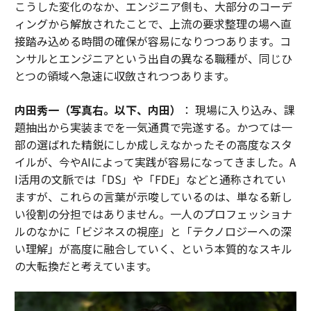
こうした変化のなか、エンジニア側も、大部分のコーデ
ィングから解放されたことで、上流の要求整理の場へ直
接踏み込める時間の確保が容易になりつつあります。コ
ンサルとエンジニアという出自の異なる職種が、同じひ
とつの領域へ急速に収斂されつつあります。
内田秀一（写真右。以下、内田）
： 現場に入り込み、課
題抽出から実装までを一気通貫で完遂する。かつては一
部の選ばれた精鋭にしか成しえなかったその高度なスタ
イルが、今やAIによって実践が容易になってきました。A
I活用の文脈では「DS」や「FDE」などと通称されてい
ますが、これらの言葉が示唆しているのは、単なる新し
い役割の分担ではありません。一人のプロフェッショナ
ルのなかに「ビジネスの視座」と「テクノロジーへの深
い理解」が高度に融合していく、という本質的なスキル
の大転換だと考えています。