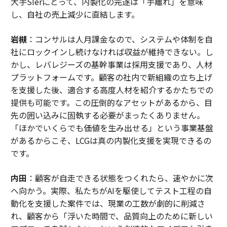
大手SIerにとって、内製化の完遂は「手離れ」を意味
し、自社の売上減少に直結します。
岩槻
：コンサルは人月課金なので、システムや体制を自
社にロックインし続けなければ収益が維持できない。し
かし、レバレジーズの基幹事業は採用支援であり、人材
プラットフォームです。顧客の社内で新組織の立ち上げ
を支援した後、適合する高度人材を紹介するかたちでの
提供も可能です。この圧倒的なアセットがあるから、目
先の囲い込みに固執する必要がまったくありません。
「ほかでいくらでも価値を生み出せる」という事業基盤
があるからこそ、LCGは真の内製化支援を実現できるの
です。
内田
：顧客が自走できる状態をつくれたら、速やかに次
へ向かう。実際、私たちがAIを駆使してテスト工程の自
動化を支援した案件では、現業の工数が劇的に削減さ
れ、顧客から「浮いた時間で、品質向上のために新しい