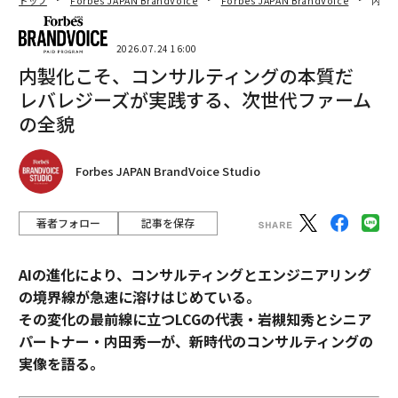
トップ
Forbes JAPAN BrandVoice
Forbes JAPAN BrandVoice
内製
2026.07.24 16:00
内製化こそ、コンサルティングの本質だ
レバレジーズが実践する、次世代ファーム
の全貌
Forbes JAPAN BrandVoice Studio
著者フォロー
記事を保存
AIの進化により、コンサルティングとエンジニアリング
の境界線が急速に溶けはじめている。
その変化の最前線に立つLCGの代表・岩槻知秀とシニア
パートナー・内田秀一が、新時代のコンサルティングの
実像を語る。