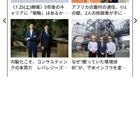
〈7.25(土)開催〉5年後のキ
アフリカの農村の通信、小1
ャリアに「戦略」はあるか。
の壁。2人の挑戦者が手にし
トップエグゼクティブのキャ
た「次なる武器」
リアに触れる1日│CAREER S
UMMIT 2026
内製化こそ、コンサルティン
なぜ“眠っていた環境技
グの本質だ レバレジーズが
術”が、下水インフラを変え
実践する、次世代ファームの
たのか──産総研×月島JFE
全貌
アクアソリューションの10年