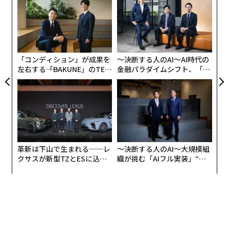
革新は下山で生まれる──レ
〜決断する人のAI〜大規模組
クサスが新型TZとESに込め
織が挑む「AIフル実装」“使
た「DISCOVER」の哲学
う”企業から“動く”企業へ【N
TTドコモビジネス×PwC】
翻訳・編集＝遠藤宗生
2026年9月号発売中