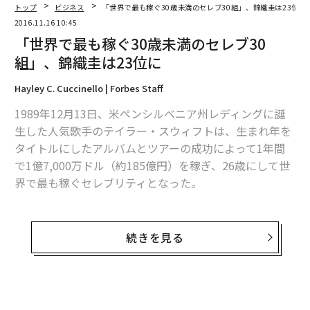
トップ
ビジネス
「世界で最も稼ぐ30歳未満のセレブ30組」、錦織圭は23位に
2016.11.16 10:45
「世界で最も稼ぐ30歳未満のセレブ30
組」、錦織圭は23位に
Hayley C. Cuccinello | Forbes Staff
1989年12月13日、米ペンシルベニア州レディングに誕
生した人気歌手のテイラー・スウィフトは、生まれ年を
タイトルにしたアルバムとツアーの成功によって1年間
で1億7,000万ドル（約185億円）を稼ぎ、26歳にして世
界で最も稼ぐセレブリティとなった。
「1989」ツアーは北米地域で2億ドルの興行収入を上
げ、ザ・ローリング・ストーンの記録を更新。ワールド
続きを見る
ツアー全体の収入は2億5,000万ドルに達した。同名のア
ルバムは世界で900万枚を売り上げ、ビルボードの全米
アルバムチャートで1年間にわたり上位10位以内にとど
まった。
無料のメールマガジンに登録