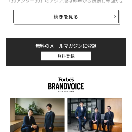
「30アンダー30」のアジア版は昨年から始動し今回が2
回目。初年度には日本のスポーツ界から田中将大、錦織
圭、内村航平らが選ばれた。対象となる地域はアジア及
続きを見る
びオーストラリアの30ヶ国で、国別に見ると中国が76
名、インドが53名、オーストラリア29名、日本が16名と
なっている［
2016年の記事はこちら
］。
無料のメールマガジンに登録
主要メンバーには中国のスーパーモデルのリウ・ウェ
無料登録
ン、ベトナムのヒップホップ女王のスボイ、中国の女子
水泳選手の傅園慧（フ・エンケイ）、マレーシアの女優
で起業家のNeelofa、インドのメッセージアプリ「Hik
e」を立ち上げ1億人以上のユーザーを獲得しているKavi
n Bhati Mittalらの名前が並んだ。
ンツ
〈7
への
ャ
た、
ト
「
リア
─
UM
ら