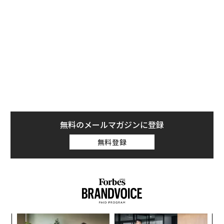
無料登録
スウィフトはさらに、アップルやコカ・コーラ、ケッズ
などのブランドの広告にも出演。資産総額は推定2億5,0
00万ドルで、フォーブスの「米国の女性芸能人長者番
付」で最年少のランク入りを果たした。
ンツ
〈7
への
ャ
た、
ト
「
リア
─
UM
ら
「コンディション」が成果を
〜決断する人のAI〜AI時代の
左右する――「BAKUNE」のTEN
金融パラダイムシフト、「超
TIALが支える「挑戦者の明
個別化」の核心 【MUFG×ウ
日」
ェルスナビ×PwC】