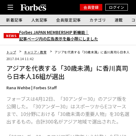
会員登録
ログイン
新着記事
人気記事
会員限定記事
カテゴリ
連載
コ
Forbes JAPAN MEMBERSHIP 新機能｜
NEWS
記事ページ内の広告表示を最小限にしました
トップ
キャリア・教育
アジアを代表する「30歳未満」に香川真司ら日本人16
2017.04.14 11:42
アジアを代表する「30歳未満」に香川真司
ら日本人16組が選出
Rana Wehbe | Forbes Staff
フォーブスは4月12日、「30アンダー30」のアジア版を
公開した。「30アンダー30」はスポーツからEコマース
まで、10分野における「30歳未満の重要人物」を30名選
出するもの。合計300名がアジア地域で選出された。