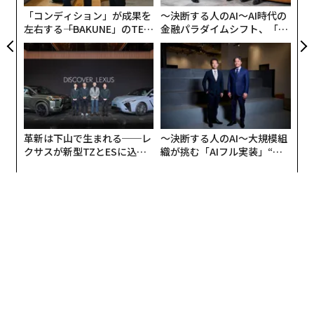
「コンディション」が成果を
〜決断する人のAI〜AI時代の
左右する――「BAKUNE」のTEN
金融パラダイムシフト、「超
TIALが支える「挑戦者の明
個別化」の核心 【MUFG×ウ
日」
ェルスナビ×PwC】
革新は下山で生まれる──レ
〜決断する人のAI〜大規模組
クサスが新型TZとESに込め
織が挑む「AIフル実装」“使
た「DISCOVER」の哲学
う”企業から“動く”企業へ【N
TTドコモビジネス×PwC】