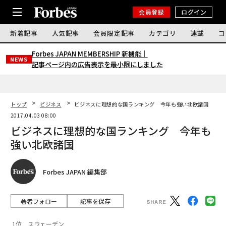
会員登録
ログイン
新着記事
人気記事
会員限定記事
カテゴリ
連載
コ
Forbes JAPAN MEMBERSHIP 新機能｜
NEWS
記事ページ内の広告表示を最小限にしました
トップ
ビジネス
ビジネスに理想的な国ランキング 今年も強い北欧諸国
2017.04.03 08:00
ビジネスに理想的な国ランキング 今年も
強い北欧諸国
Forbes JAPAN 編集部
著者フォロー
記事を保存
1位 スウェーデン