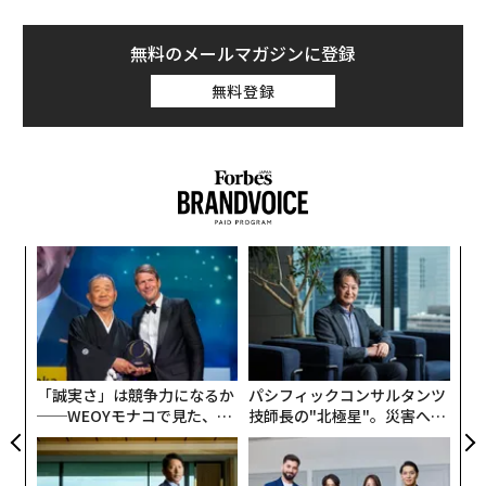
無料のメールマガジンに登録
無料登録
内
グ
実
「
全
左右
T
日
「誠実さ」は競争力になるか
パシフィックコンサルタンツ
──WEOYモナコで見た、く
技師長の"北極星"。災害への
ら寿司の経営哲学
無力感を乗り越え見つけた、
防災一筋20年の答え