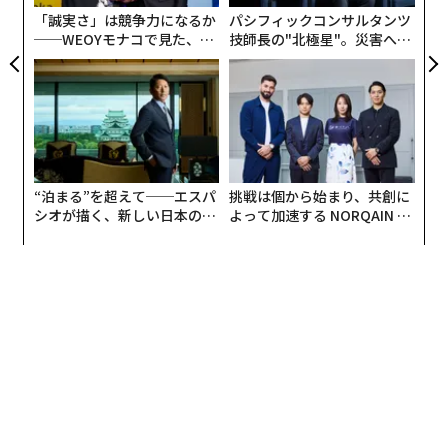
日
「誠実さ」は競争力になるか
パシフィックコンサルタンツ
──WEOYモナコで見た、く
技師長の"北極星"。災害への
ら寿司の経営哲学
無力感を乗り越え見つけた、
防災一筋20年の答え
“泊まる”を超えて──エスパ
挑戦は個から始まり、共創に
シオが描く、新しい日本のラ
よって加速する NORQAIN JA
グジュアリー（前編）
PAN 特別座談会
編集 = 木内涼子