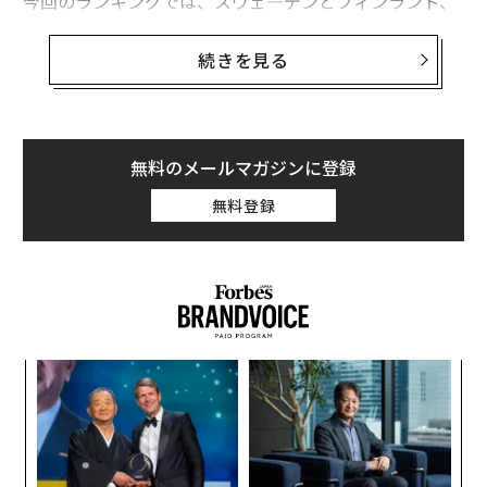
今回のランキングでは、スウェ―デンとフィンランド、
ノルウェー、デンマークと、いずれもスカンジナビアの
国がトップ10に入った。
続きを見る
1位のスウェーデンは、昨年から2つランクを上げた。
「効率的に機能する政府」の項目で最高スコアを獲得し
たほか、「環境の良さ」「経済発展の度合い」の項目で
無料のメールマガジンに登録
も2位の評価だった。また、外国人に対する態度や安全
無料登録
性でも高い評価を受けた。
内
グ
実
「
全
左右
T