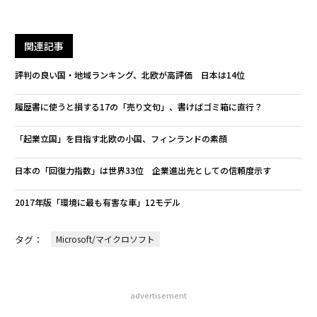
関連記事
評判の良い国・地域ランキング、北欧が高評価 日本は14位
履歴書に使うと損する17の「売り文句」、書けばゴミ箱に直行？
「起業立国」を目指す北欧の小国、フィンランドの素顔
日本の「回復力指数」は世界33位 企業進出先としての信頼度示す
2017年版「環境に最も有害な車」12モデル
タグ：
Microsoft/マイクロソフト
advertisement