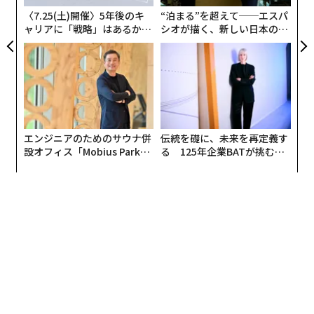
〈7.25(土)開催〉5年後のキ
“泊まる”を超えて──エスパ
ャリアに「戦略」はあるか。
シオが描く、新しい日本のラ
トップエグゼクティブのキャ
グジュアリー（前編）
リアに触れる1日│CAREER S
UMMIT 2026
エンジニアのためのサウナ併
伝統を礎に、未来を再定義す
設オフィス「Mobius Park」
る 125年企業BATが挑むス
がオープン──タマディック
モークレスな未来
が健康経営を徹底する理由
編集 = 木内涼子