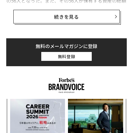
の56人となった。また、その56人が保有する資産の総額
は1291億ドル（約14兆7700億円）となり、初めて1000
億ドルを超えた。
続きを見る
一代でビリオネアとなった女性たちの保有資産の総額
は、過去5年間で50%増加。女性富豪全体が保有する資
産総額の16%を占めている。一方、女性ビリオネアのう
無料のメールマガジンに登録
ち一代で財を成した人の割合は、昨年は21％だったもの
無料登録
の、今年は25％に増えた。これは、2009年の2倍以上の
割合となる。
挑
よっ
PA
「
─
ら