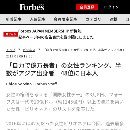
会員登録
ログイン
新着記事
人気記事
会員限定記事
カテゴリ
連載
コ
Forbes JAPAN MEMBERSHIP 新機能｜
NEWS
記事ページ内の広告表示を最小限にしました
トップ
ビジネス
「自力で億万長者」の女性ランキング、半数がアジア出身者 
2017.03.09 17:36
「自力で億万長者」の女性ランキング、半
数がアジア出身者 48位に日本人
Chloe Sorvino | Forbes Staff
女性の権利を考える「国際女性デー」の3月8日、フォー
ブスは一代で10億ドル（約1145億円）以上の資産を築い
た女性「ビリオネア」のリストを発表した。
2016年には42人だった女性ビリオネアは今回、過去最多