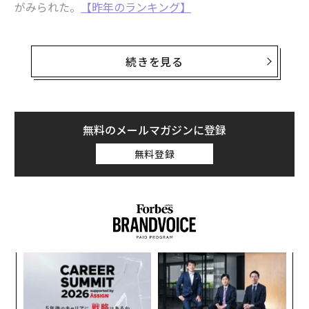
がみられた。
【昨年のランキング】
不平等感じる女性の割合、日本はワースト2位 世界24か国調査
また、日本からはサントリーを経営する佐治家が18位
麻薬より危険「食べるのをやめられなくなる食品」リスト
に、森ビルの森家が24位に名を連ねた。
続きを見る
ビリオネア/億万長者
オプラ・ウィンフリー
50位までに名前が挙がった家族が経営する企業は、さま
シェリル・サンドバーグ
メグ・ホイットマン
篠原欣子
ざまな分野で国際的に事業を展開している。業種は上位
タグ：
レビ
テンプスタッフ
ヒューレット・パッカード
5社だけをみても、テクノロジーから家畜生産、不動産
無料のメールマガジンに登録
など、多岐にわたる。
リドル
無料登録
advertisement
革
ク
た「
挑