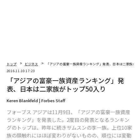
2026年9月号発売中
最新号の購入はこちらから
メンバーシップに登録する
トップ
ビジネス
「アジアの富豪一族資産ランキング」発表、日本は二家族がト
2016.11.10 17:23
「アジアの富豪一族資産ランキング」発
表、日本は二家族がトップ50入り
関連記事
Keren Blankfeld | Forbes Staff
「アジアの富豪一族資産ランキング」発表、日本は二家族がトップ50入り
フォーブス アジアは11月9日、「アジアの富豪一族資産
ランキング」を発表した。2度目の発表となるランキン
精神的に強い人が「絶対にしない」10のこと
グのトップは、昨年に続きサムスンの李一族。上位10家
族の顔触れにはほぼ変わりがないものの、順位には変動
アジアで最も成功した女性起業家、テンプスタッフ篠原欣子の人生