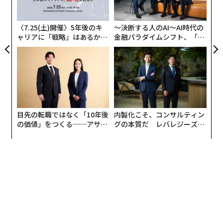
よっ
PA
〈7.25(土)開催〉5年後のキ
〜決断する人のAI〜AI時代の
ャリアに「戦略」はあるか。
金融パラダイムシフト、「超
トップエグゼクティブのキャ
個別化」の核心 【MUFG×ウ
リアに触れる1日│CAREER S
ェルスナビ×PwC】
UMMIT 2026
目先の転職ではなく「10年後
内製化こそ、コンサルティン
の価値」をつくる──アサイ
グの本質だ レバレジーズが
ンの長期伴走型支援とは
実践する、次世代ファームの
全貌
編集 = 木内涼子