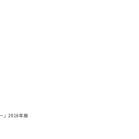
」2016年版
メニュー」2016年版
著者フォロー
記事を保存