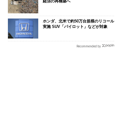
経済の再構築へ
ホンダ、北米で約50万台規模のリコール
実施 SUV「パイロット」などが対象
Recommended by
ンディション」が成
なぜ“眠っていた環境技
“泊まる”を超
右する――「BAKUN
術”が、下水インフラを
パシオが描く
のTENTIALが支える
変えたのか──産総研×
本のラグジュ
戦者の明日」
月島JFEアクアソリュー
編）
ションの10年