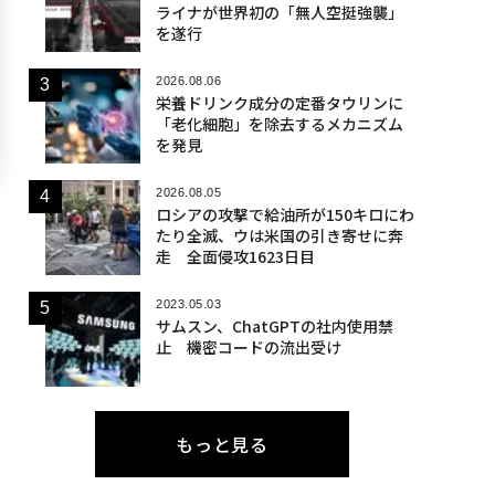
ライナが世界初の「無人空挺強襲」
を遂行
2026.08.06
栄養ドリンク成分の定番タウリンに
「老化細胞」を除去するメカニズム
を発見
2026.08.05
ロシアの攻撃で給油所が150キロにわ
たり全滅、ウは米国の引き寄せに奔
走 全面侵攻1623日目
2023.05.03
サムスン、ChatGPTの社内使用禁
止 機密コードの流出受け
もっと見る