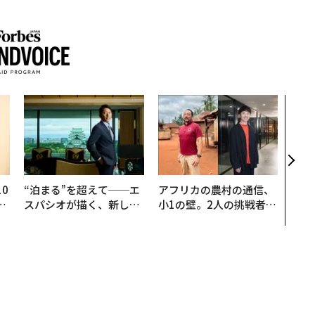
「コ
果を左
E」
「挑
0
“泊まる”を超えて──エ
アフリカの農村の通信、
─
スパシオが描く、新しい
小1の壁。2人の挑戦者が
型
日本のラグジュアリー
手にした「次なる武器」
（前編）