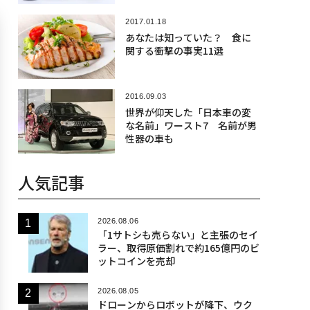
2017.01.18
あなたは知っていた？ 食に
関する衝撃の事実11選
2016.09.03
世界が仰天した「日本車の変
な名前」ワースト7 名前が男
性器の車も
人気記事
2026.08.06
「1サトシも売らない」と主張のセイ
ラー、取得原価割れで約165億円のビ
ットコインを売却
2026.08.05
ドローンからロボットが降下、ウク