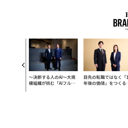
〜決断する人のAI〜大規
目先の転職ではなく「1
模組織が挑む「AIフル実
年後の価値」をつくる
装」“使う”企業から“動
─アサインの長期伴走
く”企業へ【NTTドコモ
支援とは
ビジネス×PwC】