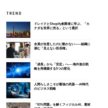
TREND
ドレイクとShopify創業者に学ぶ、「カ
ナダを世界に売る」という選択
全員が合意したのに動かない——組織に
潜む「見えない拒否権」
「成長」から「安定」へ──海外進出戦
略を再構築する5つの変化
人間らしさこそが最強の武器──AI時代
のビジネス戦略
「93%問題」を解くフィジカルAI、素材