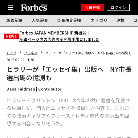
会員登録
ログイン
新着記事
人気記事
会員限定記事
カテゴリ
連載
コ
Forbes JAPAN MEMBERSHIP 新機能｜
NEWS
記事ページ内の広告表示を最小限にしました
トップ
ビジネス
ヒラリーが「エッセイ集」出版へ NY市長選出馬の憶測も
2017.02.02 14:30
ヒラリーが「エッセイ集」出版へ NY市長
選出馬の憶測も
Dana Feldman | Contributor
ヒラリー・クリントン（69）は今年の秋に著書を発表す
る見通しだ。個人的エッセイを収録した内容で、これま
での政治キャリアやファーストレディ時代の思い出を回
想する内容になりそうだ。