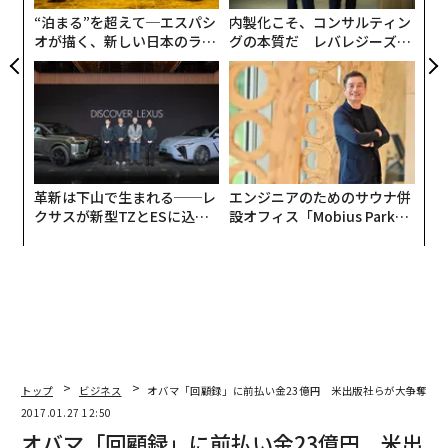
ェ
“泊まる”を超えて─エスパシ
内製化こそ、コンサルティン
オが描く、新しい日本のラグ
グの本質だ レバレジーズが
ジュアリー（中編）
実践する、次世代ファームの
全貌
革新は下山で生まれる──レ
エンジニアのためのサウナ併
クサスが新型TZとESに込め
設オフィス「Mobius Park」
た「DISCOVER」の哲学
がオープン──タマディック
が健康経営を徹底する理由
トップ
ビジネス
オバマ「回顧録」に前払い金23億円 米出版社らが大争奪戦
2017.01.27 12:50
編集＝上田裕資
オバマ「回顧録」に前払い金23億円 米出