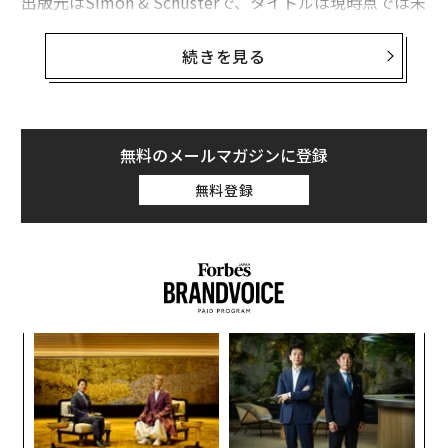
出版元はSimon & Schusterで、タイトルは現時点では未
定。彼女が好む格言が多数収められ、昨年の米大統領選
挙でドナルド・トランプに敗れたエピソードや、米国の
続きを見る
未来に対する考えも明かされる。
「この本に収める格言は、幸せな時間を祝福するもの
や、馬鹿げた事態を笑い飛ばすもの、困難な状況を耐え
無料のメールマガジンに登録
抜くものといった具合に様々です。私の考え方を読み手
無料登録
と共有することで、意義深いエッセイにしたいと考えて
います」とヒラリー・クリントンは声明で述べた。
るか
挑
、く
よっ
PA
〜
金
個