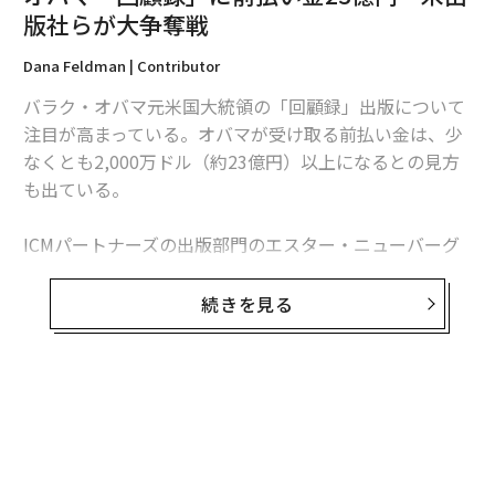
版社らが大争奪戦
2026年9月号発売中
Dana Feldman | Contributor
バラク・オバマ元米国大統領の「回顧録」出版について
注目が高まっている。オバマが受け取る前払い金は、少
最新号の購入はこちらから
なくとも2,000万ドル（約23億円）以上になるとの見方
も出ている。
メンバーシップに登録する
ICMパートナーズの出版部門のエスター・ニューバーグ
は、オバマの著作の過去の実績から考えて、回顧録への
前払金は過去最高額になるはずだと述べる。これまでの
続きを見る
著作「マイ・ドリーム: バラク・オバマ自伝」「合衆国
関連記事
再生」「きみたちに おくるうた――むすめたちへの手紙」は
オバマ「回顧録」に前払い金23億円 米出版社らが大争奪戦
英語版だけで合計4百万部以上が売れており、1,000万ド
ル以上の売上をもたらした。オバマ回顧録に関しては出
無料のメールマガジンに登録
職場で女性に求められる5つの役割、最悪は「母親」
版社の争奪戦も予測されるが、版元はランダムハウスに
無料登録
なる見方が有力だ。
ミシェル・オバマ米大統領夫人の功績 子どもの健康・権利促進も