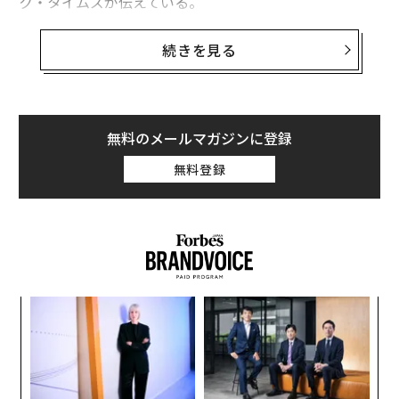
ク・タイムズが伝えている。
シャオフゥイはかつて中国共産党の指導者だった鄧小平
続きを見る
の孫を妻に持つ人物。フィナンシャルタイムズの報道で
は、彼はこれまでメディアのインタビューに一切登場し
ていないという。
無料のメールマガジンに登録
安邦保険は2014年にニューヨークの老舗高級ホテル、ウ
無料登録
ォルドーフ・アストリアを米投資会社ブラックストーン
から19億5,000万ドルで買収。その後、米ストラテジッ
ク・ホテルズ・アンド・リゾーツを約65億ドルで不動産
投資信託会社から買収するなど、米国で盛んに不動産投
資を行なっている。
〈7
ャ
ト
な
リア
術
UM
た