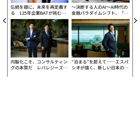
ア
伝統を礎に、未来を再定義す
〜決断する人のAI〜AI時代の
る 125年企業BATが挑むス
金融パラダイムシフト、「超
モークレスな未来
個別化」の核心 【MUFG×ウ
ェルスナビ×PwC】
内製化こそ、コンサルティン
“泊まる”を超えて──エスパ
グの本質だ レバレジーズが
シオが描く、新しい日本のラ
実践する、次世代ファームの
グジュアリー（前編）
全貌