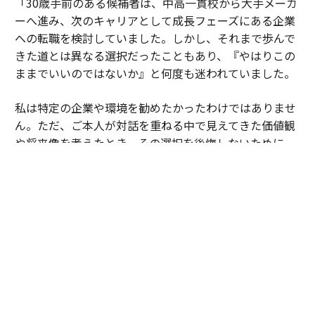
「30歳手前のある候補者は、中高一貫校から大手メーカ
ーへ進み、次のキャリアとして成長フェーズにある企業
への転職を検討していました。しかし、それまで歩んで
きた道とは異なる選択だったこともあり、『やはりこの
ままでいいのではないか』と何度も迷われていました。
私は特定の企業や環境を勧めたかったわけではありませ
ん。ただ、ご本人が対話を重ねる中で見えてきた価値観
や将来像を考えたとき、その選択を後悔しないために
は、一度立ち止まって自分自身の意思と向き合うことが
大切だと感じました。そこで『どちらを選ぶかではな
く、自分で納得して選ぶことが、この先のキャリアにと
って何より大切だと思います』と率直にお伝えしまし
た。加えて、現職と比較した際の得られる経験やスキ
ル、転職することによるメリットとデメリットを提示
し、目指したい将来像や自分らしいと感じるのはどちら
かという議論を重ねました。