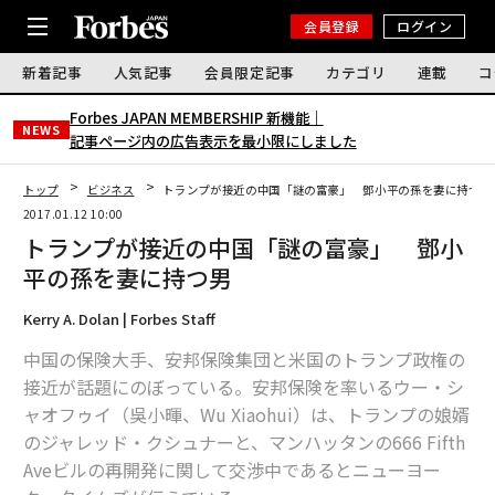
会員登録
ログイン
新着記事
人気記事
会員限定記事
カテゴリ
連載
コ
Forbes JAPAN MEMBERSHIP 新機能｜
NEWS
記事ページ内の広告表示を最小限にしました
トップ
ビジネス
トランプが接近の中国「謎の富豪」 鄧小平の孫を妻に持つ男
2017.01.12 10:00
トランプが接近の中国「謎の富豪」 鄧小
平の孫を妻に持つ男
Kerry A. Dolan | Forbes Staff
中国の保険大手、安邦保険集団と米国のトランプ政権の
接近が話題にのぼっている。安邦保険を率いるウー・シ
ャオフゥイ（吳小暉、Wu Xiaohui）は、トランプの娘婿
のジャレッド・クシュナーと、マンハッタンの666 Fifth
Aveビルの再開発に関して交渉中であるとニューヨー