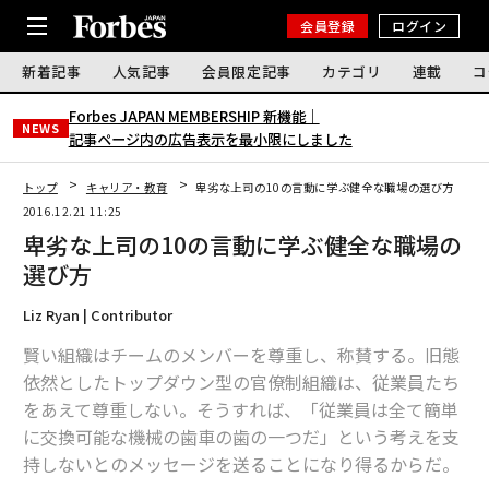
会員登録
ログイン
新着記事
人気記事
会員限定記事
カテゴリ
連載
コ
Forbes JAPAN MEMBERSHIP 新機能｜
NEWS
記事ページ内の広告表示を最小限にしました
トップ
キャリア・教育
卑劣な上司の10の言動に学ぶ健全な職場の選び方
2016.12.21 11:25
卑劣な上司の10の言動に学ぶ健全な職場の
選び方
Liz Ryan | Contributor
賢い組織はチームのメンバーを尊重し、称賛する。旧態
依然としたトップダウン型の官僚制組織は、従業員たち
をあえて尊重しない。そうすれば、「従業員は全て簡単
に交換可能な機械の歯車の歯の一つだ」という考えを支
持しないとのメッセージを送ることになり得るからだ。