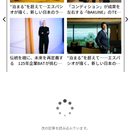
な
“泊まる”を超えて─エスパシ
「コンディション」が成果を
オが描く、新しい日本のラグ
左右する――「BAKUNE」のTEN
ジュアリー（中編）
TIALが支える「挑戦者の明
日」
伝統を礎に、未来を再定義す
“泊まる”を超えて──エスパ
る 125年企業BATが挑むス
シオが描く、新しい日本のラ
モークレスな未来
グジュアリー（前編）
編集 = 木内涼子
次の記事を読み込んでいます。