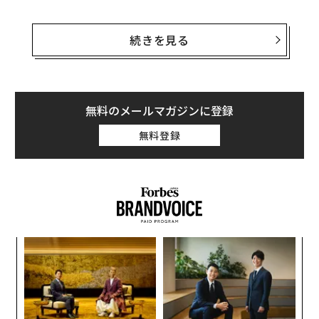
世の中には強い上司と大勢の弱い上司たちがいる。弱い
上司とは、自身の考えを明確に述べることがない人たち
続きを見る
だ。自分より上の立場の人から何か聞かされるまで、自
らの考えを持つことさえないのかもしれない。
そうした恐れおののく上司たちは、不安に駆られると次
無料のメールマガジンに登録
のような行動に出る。
無料登録
るか
エ
、く
設オ
が
A
が
顧客
pa