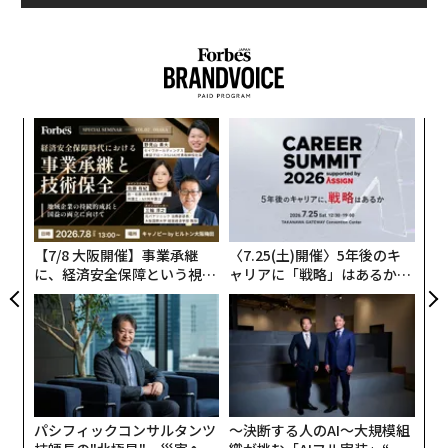
ア
の
た
目
の
ン
【7/8 大阪開催】事業承継
〈7.25(土)開催〉5年後のキ
に、経済安全保障という視点
ャリアに「戦略」はあるか。
が加わるとき──経営者が問
トップエグゼクティブのキャ
われる新たな判断軸
リアに触れる1日│CAREER S
UMMIT 2026
パシフィックコンサルタンツ
〜決断する人のAI〜大規模組