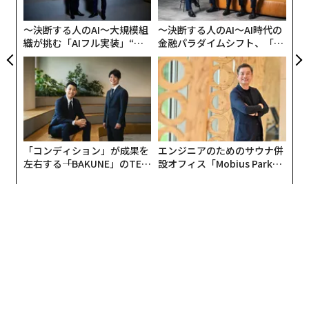
実
全
〜決断する人のAI〜大規模組
〜決断する人のAI〜AI時代の
織が挑む「AIフル実装」“使
金融パラダイムシフト、「超
う”企業から“動く”企業へ【N
個別化」の核心 【MUFG×ウ
TTドコモビジネス×PwC】
ェルスナビ×PwC】
「コンディション」が成果を
エンジニアのためのサウナ併
左右する――「BAKUNE」のTEN
設オフィス「Mobius Park」
TIALが支える「挑戦者の明
がオープン──タマディック
日」
が健康経営を徹底する理由