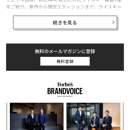
をご紹介。新作から限定エディションまで、ウイスキー
を愛するファンの期待を決して裏切らない逸品が揃って
いる。
続きを見る
グレンリベット・ファウンダーズリザーブ（50ドル）
主要コレクションの新作として発売された、年数表記な
し（NAS）のウイスキー。NASについて保守派は懐疑的
無料のメールマガジンに登録
に捉えがちだが、グレンリベット・ファウンダーズリザ
無料登録
ーブは、完璧なまでのスペイサイド産のシングルモルト
だ。貯蔵年数よりも品質の高さを売りにするのがトレン
ドの今、こだわりのアメリカン・オーク樽で熟成させ、
絶妙なバランスを持ち合わせたこの一本はローテーショ
ンの軸として常にストックしておくこととおすすめす
る。
「
─
ら
内
グ