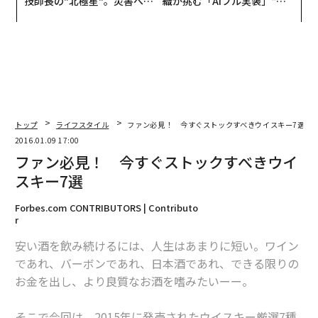
技師長の"北極星"。災害への
織が挑む「AIフル実装」“使
無力感を乗り越え見つけた、
う”企業から“動く”企業へ【N
防災一筋20年の答え
TTドコモビジネス×PwC】
トップ
ライフスタイル
ファン必見！ 今すぐストックすべきウイスキー7選
2016.01.09 17:00
ファン必見！ 今すぐストックすべきウイ
スキー7選
Forbes.com CONTRIBUTORS | Contributo
r
安い酒を飲み続けるには、人生はあまりに短い。ワイン
であれ、バーボンであれ、日本酒であれ、できる限りの
お金を出し、より良質なお酒を嗜みたいーー。
そこで今回は、2015年に発売されたウイスキー厳選7種