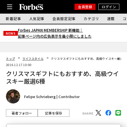
会員登録
ログイン
新着記事
人気記事
会員限定記事
カテゴリ
連載
コ
Forbes JAPAN MEMBERSHIP 新機能｜
NEWS
記事ページ内の広告表示を最小限にしました
トップ
ライフスタイル
クリスマスギフトにもおすすめ、高級ウイスキー厳選6
2016.12.17 10:00
クリスマスギフトにもおすすめ、高級ウイ
スキー厳選6種
Felipe Schrieberg | Contributor
著者フォロー
記事を保存