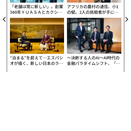
「老舗は常に新しい」。創業
アフリカの農村の通信、小1
360年ＹＵＡＳＡとカクシン
の壁。2人の挑戦者が手にし
CEO田尻望が語る、AIを超え
た「次なる武器」
る人の価値
“泊まる”を超えて─エスパシ
〜決断する人のAI〜AI時代の
オが描く、新しい日本のラグ
金融パラダイムシフト、「超
ジュアリー（中編）
個別化」の核心 【MUFG×ウ
ェルスナビ×PwC】