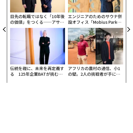
シ
グ
目先の転職ではなく「10年後
エンジニアのためのサウナ併
の価値」をつくる──アサイ
設オフィス「Mobius Park」
ンの長期伴走型支援とは
がオープン──タマディック
が健康経営を徹底する理由
伝統を礎に、未来を再定義す
アフリカの農村の通信、小1
る 125年企業BATが挑むス
の壁。2人の挑戦者が手にし
モークレスな未来
た「次なる武器」
編集＝上田裕資