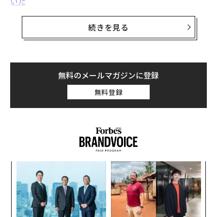
いた
。来年は1億人突破も十分射程範囲に入ったと言える。
続きを見る
2位以下にはジャスティン・ビーバー、テイラー・スウ
ィフト、リアーナ、レディー・ガガらの名前が並んでい
る。今年はヒラリー・クリントン候補を支持したケイテ
ィ・ペリーを筆頭に、ミュージシャンらの政治的ツイー
無料のメールマガジンに登録
トが注目を集めたが、バラク・オバマ米国大統領のフォ
無料登録
ロワー数は8,010万人に達しており、これは3位のテイラ
ー・スウィフト（約8,200万人）に匹敵する数字だ。
韓流アイドルExo、ジミンらが上位に
ナ併
「
k」
─
ック
ら
“
由
シ
グ