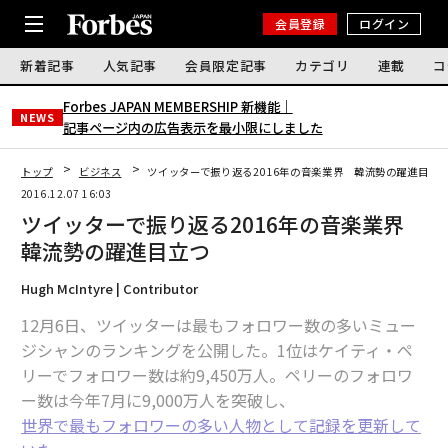
会員登録
ログイン
新着記事
人気記事
会員限定記事
カテゴリ
連載
コ
Forbes JAPAN MEMBERSHIP 新機能｜
NEWS
記事ページ内の広告表示を最小限にしました
トップ
ビジネス
ツイッターで振り返る2016年の音楽業界 韓流勢の躍進目立
2016.12.07 16:03
ツイッターで振り返る2016年の音楽業界
韓流勢の躍進目立つ
Hugh McIntyre | Contributor
12月6日、ツイッターは最もフォロワー数の多いミュー
ジシャンのランキングを公開した。1位はケイティ・ペ
リーでフォロワー数は約9,450万人。ペリーのフォロワ
ー数は今年7月に9,000万人を突破し、
世界で最もフォロワーの多い人物として記録を更新して