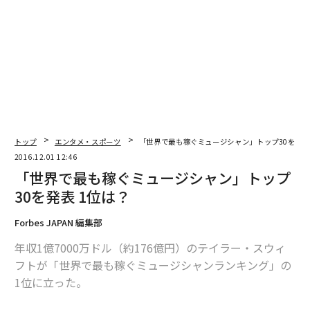
編集＝上田裕資
2026年9月号発売中
最新号の購入はこちらから
トップ
エンタメ・スポーツ
「世界で最も稼ぐミュージシャン」トップ30を発表
2016.12.01 12:46
メンバーシップに登録する
「世界で最も稼ぐミュージシャン」トップ
30を発表 1位は？
Forbes JAPAN 編集部
関連記事
年収1億7000万ドル（約176億円）のテイラー・スウィ
フトが「世界で最も稼ぐミュージシャンランキング」の
「世界で最も稼ぐミュージシャン」トップ30を発表 1位は？
1位に立った。
中国アリペイ、女性が「自撮りで稼げる」新機能 愛人募集も