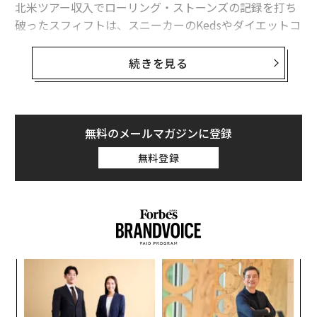
北米ツアー収入でローリング・ストーンズの記録を打ち
破ったスフィフトは、スニーカーのKedsやダイエットコ
絶体絶命、ツイッターの決算発表 5つの注目ポイント
ーク、アップルの広告にも登場した。「スフィフトはヒ
ローリング・ストーンズ新作、英国1位の期待 20年ぶり快挙か
ット曲を連発するだけでなく、自分の価値をよく心得て
続きを見る
おり、企業ブランドからの信頼も厚い」と知財案件を多
外国人男性にモテる日本人女性の「残念なこと」
く手がける法律事務所の担当者も述べている。
テイラー・スウィフト
リアーナ
ジャスティン・ビーバー
2位には現在休業中のワンダイレクションが入り年収は1
無料のメールマガジンに登録
ヒラリー・クリントン
レディー・ガガ
ルハン
億1,000万ドル（約1260億円）。3位には年収8,050万ド
無料登録
セレーナ・ゴメス
ケイティ・ペリー
ル（約92億円）のアデルが入った。
タグ：
ブリトニー・スピアーズ
バラク・オバマ
キム・カーダシアン
エレン・デジェネレス
X/Twitter
ジンガ
ィン
A
advertisement
ズが
顧客
ムの
pa
“
な