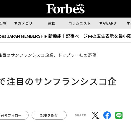
記事
カテゴリ
連載
コラムニスト
AWARD
rbes JAPAN MEMBERSHIP 新機能｜
記事ページ内の広告表示を最小
で注目のサンフランシスコ企業、ドップラー社の野望
」で注目のサンフランシスコ企
著者フォロー
記事を保存