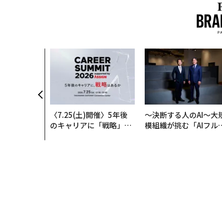
〈7.25(土)開催〉5年後
〜決断する人のAI〜大
のキャリアに「戦略」は
模組織が挑む「AIフル
あるか。トップエグゼク
装」“使う”企業から“
ティブのキャリアに触れ
く”企業へ【NTTドコ
る1日│CAREER SUMMI
ビジネス×PwC】
T 2026