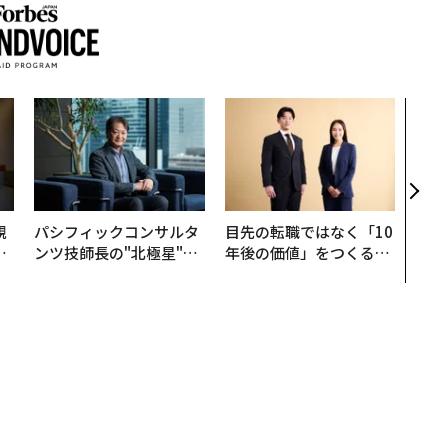
“泊
スパ
日本
（前
規
パシフィックコンサルタ
目先の転職ではなく「10
実
ンツ技師長の"北極星"。
年後の価値」をつくる─
動
災害への無力感を乗り越
─アサインの長期伴走型
モ
え見つけた、防災一筋20
支援とは
年の答え