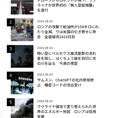
ライナが世界初の「無人空挺強襲」
を遂行
2026.08.05
ロシアの攻撃で給油所が150キロにわ
たり全滅、ウは米国の引き寄せに奔
走 全面侵攻1623日目
2026.08.04
暗い空にペルセウス座流星群の流れ
星を探し、はくちょう座を目印に天
の川を辿る 今週の夜空
2023.05.03
サムスン、ChatGPTの社内使用禁
止 機密コードの流出受け
2026.08.04
ウクライナ侵攻で塗り替えられた世
界のエネルギー地図 ロシアは信用
失墜