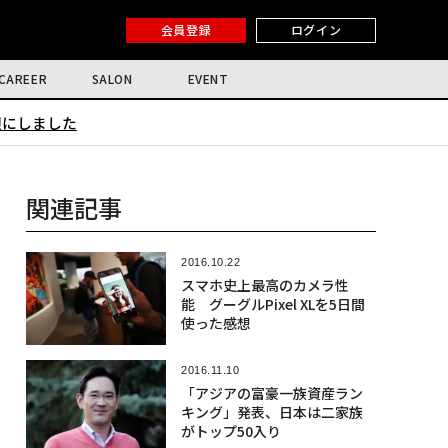
会員登録
ログイン
CAREER
SALON
EVENT
限にしました
関連記事
2016.10.22
スマホ史上最高のカメラ性
能 グーグルPixel XLを5日間
使った感想
2016.11.10
「アジアの富豪一族資産ラン
キング」発表、日本は二家族
がトップ50入り