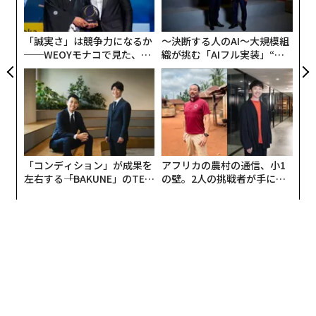
顧客
pa
な
「誠実さ」は競争力になるか
〜決断する人のAI〜大規模組
利用者の満足度は高く、積み立てが主流
──WEOYモナコで見た、く
織が挑む「AIフル実装」“使
ら寿司の経営哲学
う”企業から“動く”企業へ【N
新NISAを利用している人に限って見ると、制度に対する
TTドコモビジネス×PwC】
評価は総じて高い。利用者の多くが「利用してよかっ
た」と回答しており、資産が増えた実感を得られたこと
や、投資を通じて資産への意識が変わったことなどが理
由としてあげられた。
「コンディション」が成果を
アフリカの農村の通信、小1
運用方法としては、毎月一定額を積み立てるスタイルが
左右する――「BAKUNE」のTEN
の壁。2人の挑戦者が手にし
TIALが支える「挑戦者の明
た「次なる武器」
中心で、短期的な売買よりも長期的な資産形成を意識し
日」
た使い方が多いのも特徴だ。