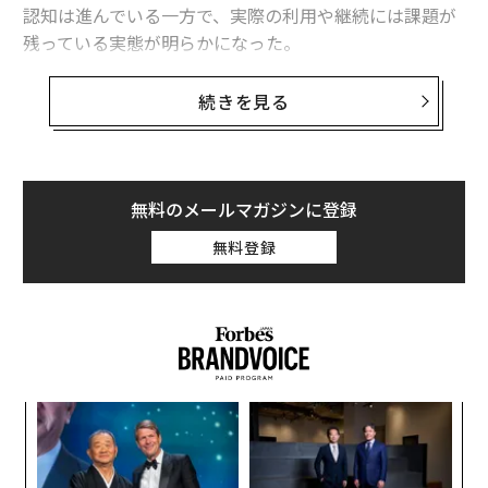
認知は進んでいる一方で、実際の利用や継続には課題が
残っている実態が明らかになった。
認知は高水準、利用は一部の人
続きを見る
調査によると、新NISAを「知っている」と回答した人は
多数派を占めており、制度の存在自体は広く浸透してい
る。一方で、現在新NISAを利用している人は全体の一部
無料のメールマガジンに登録
にとどまり、「知っているが利用していない人」や「過
去に利用していたが、現在は利用していない人」も一定
無料登録
数存在することがわかった。
“
オ
ジ
A