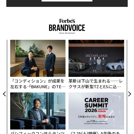
〜
織
う
“
T
シ
グ
「コンディション」が成果を
革新は下山で生まれる──レ
左右する――「BAKUNE」のTEN
クサスが新型TZとESに込め
TIALが支える「挑戦者の明
た「DISCOVER」の哲学
日」
パシフィックコンサルタンツ
〈7.25(土)開催〉5年後のキ