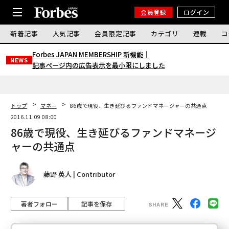
会員登録
ログイン
新着記事
人気記事
会員限定記事
カテゴリ
連載
コ
Forbes JAPAN MEMBERSHIP 新機能｜
NEWS
記事ページ内の広告表示を最小限にしました
トップ
マネー
86歳で現役、生き延びるファンドマネージャーの共通点
2016.11.09 08:00
86歳で現役、生き延びるファンドマネージ
ャーの共通点
藤野 英人 | Contributor
著者フォロー
記事を保存