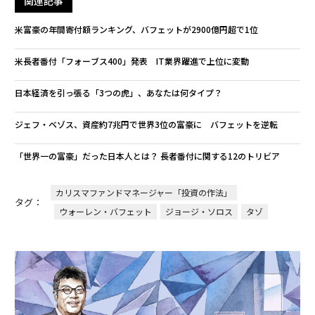
関連記事
米富豪の年間寄付額ランキング、バフェットが2900億円超で1位
米長者番付「フォーブス400」発表 IT業界躍進で上位に変動
日本経済を引っ張る「3つの虎」、あなたは何タイプ？
ジェフ・ベゾス、資産約7兆円で世界3位の富豪に バフェットを逆転
「世界一の富豪」だった日本人とは？ 長者番付に関する12のトリビア
カリスマファンドマネージャー「投資の作法」
タグ：
ウォーレン・バフェット
ジョージ・ソロス
タゾ