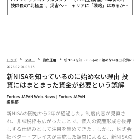
技師長の"北極星"。災害への
ャリアに「戦略」はあるか。
無力感を乗り越え見つけた、
トップエグゼクティブのキャ
防災一筋20年の答え
リアに触れる1日│CAREER S
UMMIT 2026
トップ
マネー
資産運用
新NISAを知っているのに始めない理由 投資には
2026.02.04 08:15
新NISAを知っているのに始めない理由 投
資にはまとまった資金が必要という誤解
Forbes JAPAN Web-News | Forbes JAPAN
編集部
新NISAの開始から2年が経過した。制度内容が見直さ
れ、非課税枠も広がったことで、個人の資産形成を後押
しする仕組みとして注目を集めてきた。しかし、株式会
社ベター・プレイスが実施した調査によると、新NISAの