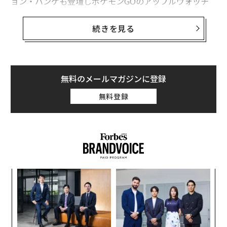
ョン・ハンケも登壇しポケモンGOのアップルウォッチ
版も披露した。
続きを見る
任天堂の株価は当日の取引終了時刻までに25%以上の上
昇となり、ポケモンGOの発表直後につけた今年の最高値
に迫る勢いとなった。7月に任天堂はポケモンGOの開発
が外部企業のナイアンティック社によるもので、同社の
無料のメールマガジンに登録
業績に与える影響は軽微であるとの発表を行った直後、
無料登録
株価は大きく下落していた。
しかし、今回のiOSゲーム「スーパーマリオ・ラン」は
任天堂が自社で開発したゲームだ。このタイトルは中規
模なヒットに終わったMiitomoに次ぐものだが、同社の
プレミアムコンテンツのゲーム化という点で大きな注目
〈7
を集めている。プレイヤーはこのゲーム内でコインを集
ャ
めつつ、2D空間を疾走する。
ト
な
リア
術
UM
た