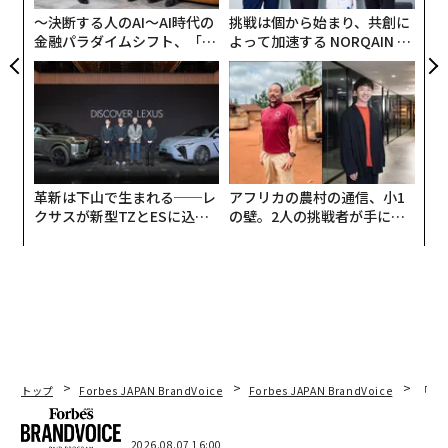
ア
〜決断する人のAI〜AI時代の
挑戦は個から始まり、共創に
金融パラダイムシフト、「超
よって加速する NORQAIN JA
個別化」の核心 【MUFG×ウ
PAN 特別座談会
ェルスナビ×PwC】
革新は下山で生まれる──レ
アフリカの農村の通信、小1
クサスが新型TZとESに込め
の壁。2人の挑戦者が手にし
た「DISCOVER」の哲学
た「次なる武器」
トップ
Forbes JAPAN BrandVoice
Forbes JAPAN BrandVoice
「老
2026.08.07 16:00