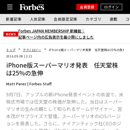
会員登録
ログイン
新着記事
人気記事
会員限定記事
カテゴリ
連載
コ
Forbes JAPAN MEMBERSHIP 新機能｜
NEWS
記事ページ内の広告表示を最小限にしました
トップ
テクノロジー
iPhone版スーパーマリオ発表 任天堂株は25%の急伸
2016.09.08 12:15
iPhone版スーパーマリオ発表 任天堂株
は25%の急伸
Matt Perez | Forbes Staff
9月7日、アップルの新iPhone発表イベントの余波で、米
株式市場では任天堂の株価が急伸した。当日はスーパー
マリオの生みの親として知られるゲームデザイナー、宮
本茂がサプライズで登壇。スーパーマリオのiOSバージ
ョンを発表した。さらに、ナイアンティック社CEOのジ