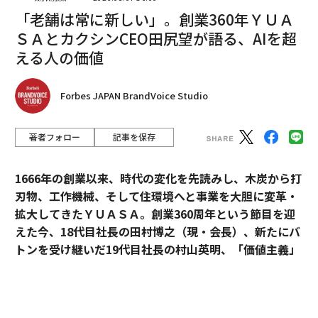
「老舗は常に新しい」。創業360年ＹＵＡ
ＳＡとカクシンCEO田尻望が語る、AIを超
える人の価値
編集＝上田裕資
Forbes JAPAN BrandVoice Studio
著者フォロー
記事を保存
2026年9月号発売中
1666年の創業以来、時代の変化を先読みし、木炭から打
最新号の購入はこちらから
刃物、工作機械、そして住環境へと事業を大胆に変革・
拡大してきたＹＵＡＳＡ。創業360周年という節目を迎
えた今、18代目社長の田村博之（現・会長）、新たにバ
メンバーシップに登録する
トンを受け継いだ19代目社長の村山英明、「価値主義」
を掲げて企業変革に伴走するカクシンCEO・田尻望が、
AIを超える「人の提供価値」と、持続的な成長を支える
組織変革の本質に迫る。