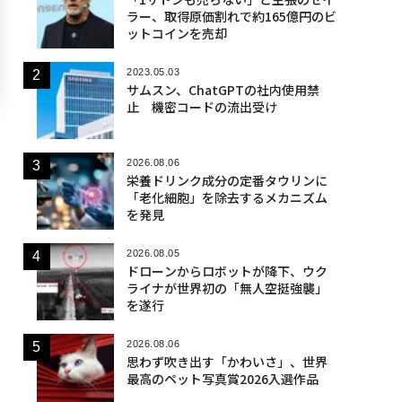
ラー、取得原価割れで約165億円のビ
ットコインを売却
2023.05.03
サムスン、ChatGPTの社内使用禁
止 機密コードの流出受け
2026.08.06
栄養ドリンク成分の定番タウリンに
「老化細胞」を除去するメカニズム
を発見
2026.08.05
ドローンからロボットが降下、ウク
ライナが世界初の「無人空挺強襲」
を遂行
2026.08.06
思わず吹き出す「かわいさ」、世界
まる”を超えて──エ
なぜ“眠っていた環境技
革新は下山で
最高のペット写真賞2026入選作品
シオが描く、新しい
術”が、下水インフラを
─レクサスが新