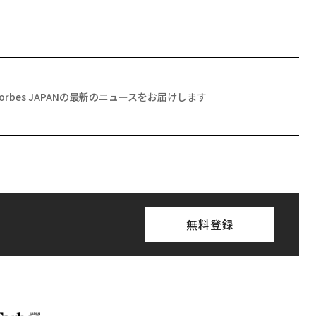
日本
（前
タ
アフリカの農村の通信、
〜決断する人のAI〜AI時
。
小1の壁。2人の挑戦者が
代の金融パラダイムシフ
越
手にした「次なる武器」
ト、「超個別化」の核心
0
【MUFG×ウェルスナビ
×PwC】