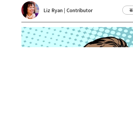
shutterstock.com
いい上司を見分けるのは簡単だ。いい上司は、「
下の話に耳を傾け、士気を高めることが上司にと
ダメな上司はそれが分からない。中には、ある日
てくる人もいる。能力のない上司の行動は予測し