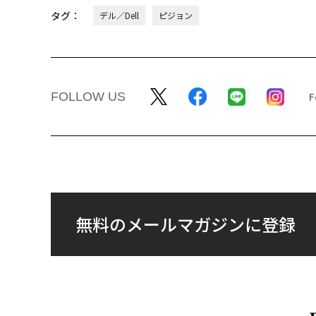
「老舗は常に新しい」。
パシフィックコンサル
創業360年ＹＵＡＳＡと
ンツ技師長の"北極星"
カクシンCEO田尻望が語
災害への無力感を乗り
る、AIを超える人の価値
え見つけた、防災一筋2
年の答え