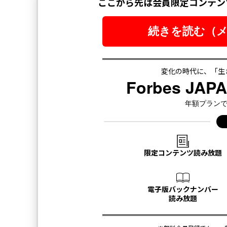
編集
2026年9
最新号の購入はこ
メンバーシップに
タグ：
デル／Dell
ピジョン