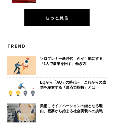
のラグジュアリー
変えたのか──産総研×
Sに込めた「DI
編）
月島JFEアクアソリュー
R」の哲学
ションの10年
もっと見る
TREND
ソロプレナー新時代 AIが可能にする
「1人で事業を回す」働き方
EQから「AQ」の時代へ これからの成
功を左右する「適応力指数」とは
美術こそイノベーションの鍵となる理
由。観察から始まる社会実装への挑戦