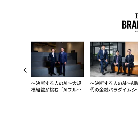
、未来を再定
年企業BAT
ークレスな未
〜決断する人のAI〜大規
〜決断する人のAI〜AI
模組織が挑む「AIフル実
代の金融パラダイムシ
装」“使う”企業から“動
ト、「超個別化」の核
く”企業へ【NTTドコモ
【MUFG×ウェルスナ
ビジネス×PwC】
×PwC】