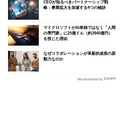
CEOが知るべきパートナーシップ戦
略：事業拡大を加速する4つの秘訣
マイクロソフトがAI単独ではなく「人間
の専門家」に25億ドル（約3940億円）
を投じた理由
“眠っていた環境技
革新は下山で生まれる─
〈7.25(土)
なぜコラボレーションが革新的成長の原
が、下水インフラを
─レクサスが新型TZとE
のキャリアに
動力なのか
たのか──産総研×
Sに込めた「DISCOVE
あるか。トッ
JFEアクアソリュー
R」の哲学
ティブのキャ
ンの10年
る1日│CAREE
Recommended by
T 2026