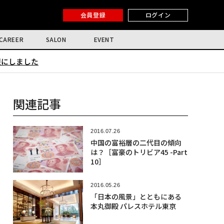
会員登録
ログイン
CAREER
SALON
EVENT
限にしました
関連記事
2016.07.26
中国の富裕層の二代目の傾向
は？［富豪のトリビア45 -Part
10］
2016.05.26
「日本の風景」とともにある
本丸御殿 パレスホテル東京