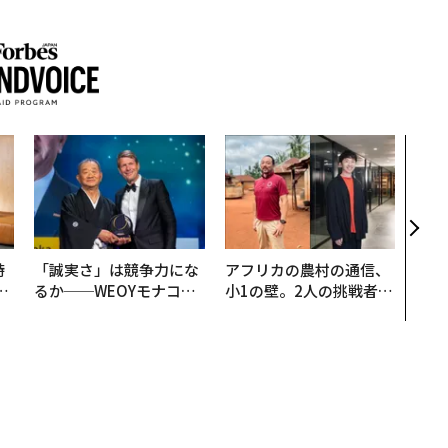
なぜ
術”
変え
月島
ショ
時
「誠実さ」は競争力にな
アフリカの農村の通信、
フ
るか──WEOYモナコで
小1の壁。2人の挑戦者が
心
見た、くら寿司の経営哲
手にした「次なる武器」
ビ
学