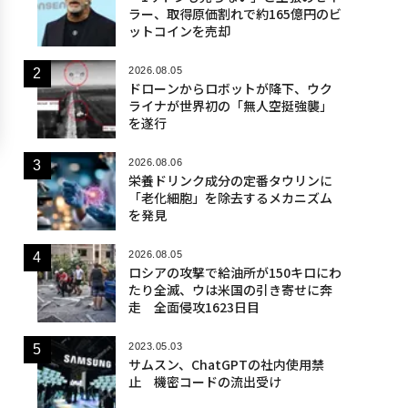
ラー、取得原価割れで約165億円のビ
ットコインを売却
2026.08.05
ドローンからロボットが降下、ウク
ライナが世界初の「無人空挺強襲」
を遂行
2026.08.06
栄養ドリンク成分の定番タウリンに
「老化細胞」を除去するメカニズム
を発見
2026.08.05
ロシアの攻撃で給油所が150キロにわ
たり全滅、ウは米国の引き寄せに奔
走 全面侵攻1623日目
2023.05.03
サムスン、ChatGPTの社内使用禁
止 機密コードの流出受け