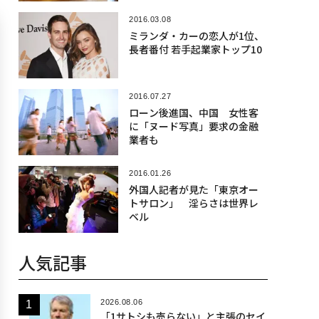
2016.03.08
ミランダ・カーの恋人が1位、
長者番付 若手起業家トップ10
2016.07.27
ローン後進国、中国 女性客
に「ヌード写真」要求の金融
業者も
2016.01.26
外国人記者が見た「東京オー
トサロン」 淫らさは世界レ
ベル
人気記事
2026.08.06
「1サトシも売らない」と主張のセイ