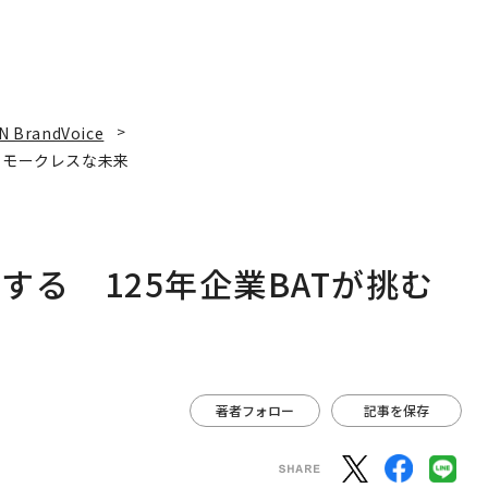
N BrandVoice
スモークレスな未来
る 125年企業BATが挑む
著者フォロー
記事を保存