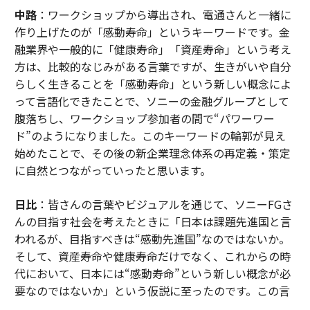
中路
：ワークショップから導出され、電通さんと一緒に
作り上げたのが「感動寿命」というキーワードです。金
融業界や一般的に「健康寿命」「資産寿命」という考え
方は、比較的なじみがある言葉ですが、生きがいや自分
らしく生きることを「感動寿命」という新しい概念によ
って言語化できたことで、ソニーの金融グループとして
腹落ちし、ワークショップ参加者の間で“パワーワー
ド”のようになりました。このキーワードの輪郭が見え
始めたことで、その後の新企業理念体系の再定義・策定
に自然とつながっていったと思います。
日比
：皆さんの言葉やビジュアルを通じて、ソニーFGさ
んの目指す社会を考えたときに「日本は課題先進国と言
われるが、目指すべきは“感動先進国”なのではないか。
そして、資産寿命や健康寿命だけでなく、これからの時
代において、日本には“感動寿命”という新しい概念が必
要なのではないか」という仮説に至ったのです。この言
葉が引き出されたのは、皆さんの熱量が共鳴しあっての