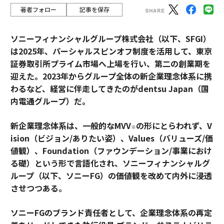
著者フォロー
記事を保存
ソニーフィナンシャルグループ株式会社（以下、SFGI）
は2025年、パーシャルスピンオフ制度を活用して、東京
証券取引所プライム市場へ上場を行い、第二の創業期を
迎えた。2023年からグループ全体の新企業理念体系に携
わるなど、経営に伴走してきたのがdentsu Japan（国
内電通グループ）だ。
新企業理念体系は、一般的なMVV
の形にとらわれず、V
※
ision（ビジョン/ありたい姿）、Values（バリューズ/価
値観）、Foundation（ファウンデーション/事業におけ
る礎）という形で言語化され、ソニーフィナンシャルグ
ループ（以下、ソニーFG）の価値観を改めて内外に浸透
させつつある。
ソニーFGのブランド責任者として、企業理念体系の再定