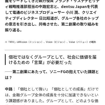
義をリードしてきた執行役員 ブランド・サステナビリテ
ィ戦略推進部担当の中路宏志と、dentsu Japanを代表
して電通のビジネスプロデューサー 小川 潤、クリエイ
ティブディレクター 日比昭道が、グループ各社のトップ
の意志を引き出し、共鳴させた、第二創業の取り組みを
振り返る。
※「MVV」はMission（ミッション）、Vision（ビジョン）、Value（バリュー）の略称
個社ではなくグループとして、社会に価値を届
けるための「言葉」が必要だった
──第二創業にあたって、ソニーFGの抱えていた課題と
は？
中路
：「個社として強い」「個社としての成長」だけで
は、金融グループ全体の成長を十分に加速できないとい
う課題感がありました。グループとして、どのような価