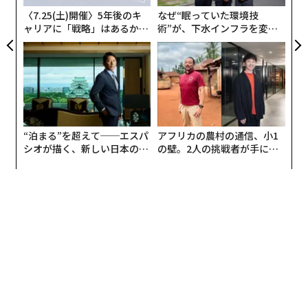
〈7.25(土)開催〉5年後のキ
なぜ“眠っていた環境技
ャリアに「戦略」はあるか。
術”が、下水インフラを変え
トップエグゼクティブのキャ
たのか──産総研×月島JFE
リアに触れる1日│CAREER S
アクアソリューションの10年
UMMIT 2026
“泊まる”を超えて──エスパ
アフリカの農村の通信、小1
シオが描く、新しい日本のラ
の壁。2人の挑戦者が手にし
グジュアリー（前編）
た「次なる武器」