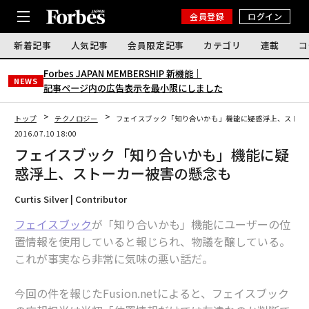
会員登録
ログイン
新着記事
人気記事
会員限定記事
カテゴリ
連載
コ
Forbes JAPAN MEMBERSHIP 新機能｜
NEWS
記事ページ内の広告表示を最小限にしました
トップ
テクノロジー
フェイスブック「知り合いかも」機能に疑惑浮上、ストー
2016.07.10 18:00
フェイスブック「知り合いかも」機能に疑
惑浮上、ストーカー被害の懸念も
Curtis Silver | Contributor
フェイスブック
が「知り合いかも」機能にユーザーの位
置情報を使用していると報じられ、物議を醸している。
これが事実なら非常に気味の悪い話だ。
今回の件を報じたFusion.netによると、フェイスブック