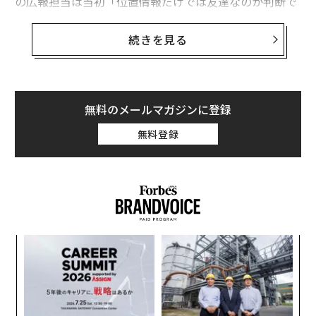
の広報担当は当初「位置情報だけでは友達なのか判断で
きないため、あくまで一つの情報源として使用している
に過ぎない」と述べ、その事実を認めたという。これに
続きを見る
対し、Fusion.netはユーザーのセキュリティやプライバ
シーを脅かすものだと警鐘を鳴らした。
しかし、不可解なことにこの報道以降、ユーザーが批判
無料のメールマガジンに登録
的な反応を見せ始めた途端にフェイスブックは発言を撤
無料登録
回した。同社はSlashdot.orgに投稿した声明の中で次の
ように述べた。「我々は端末の位置データやプロフィー
ルに登録された位置情報を利用しておらず、共通の友人
や勤務先、学歴、登録しているネットワーク、インポー
トした連絡先などに基づいて友達を推奨しています」
パシ
「
ラグ
3
C
革
る
ク
た「