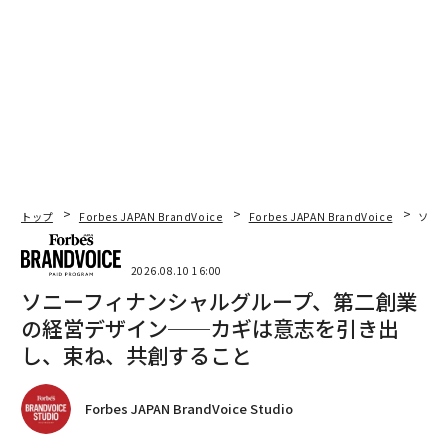
トップ
Forbes JAPAN BrandVoice
Forbes JAPAN BrandVoice
ソニ
2026.08.10 16:00
ソニーフィナンシャルグループ、第二創業
の経営デザイン──カギは意志を引き出
し、束ね、共創すること
Forbes JAPAN BrandVoice Studio