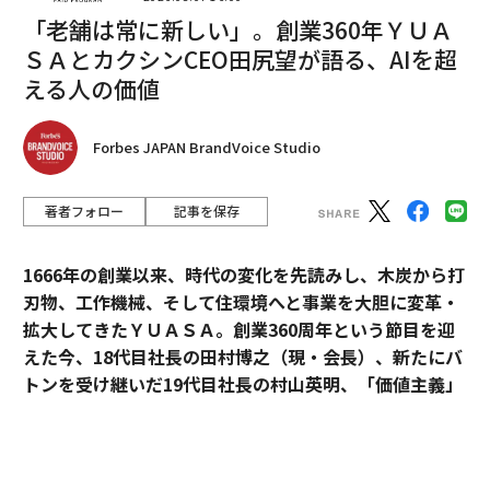
「老舗は常に新しい」。創業360年ＹＵＡ
2026年9月号発売中
ＳＡとカクシンCEO田尻望が語る、AIを超
える人の価値
最新号の購入はこちらから
Forbes JAPAN BrandVoice Studio
メンバーシップに登録する
著者フォロー
記事を保存
1666年の創業以来、時代の変化を先読みし、木炭から打
刃物、工作機械、そして住環境へと事業を大胆に変革・
関連記事
拡大してきたＹＵＡＳＡ。創業360周年という節目を迎
ストレスを軽減する「マインドフルネス」、多くが実践する理由と効果と
えた今、18代目社長の田村博之（現・会長）、新たにバ
は
トンを受け継いだ19代目社長の村山英明、「価値主義」
を掲げて企業変革に伴走するカクシンCEO・田尻望が、
最高の状態でものごとに取り組むには「マインドフル」であれ
AIを超える「人の提供価値」と、持続的な成長を支える
「好奇心」がリーダーシップにもたらす４つの効果
組織変革の本質に迫る。