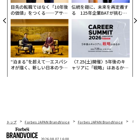
全
目先の転職ではなく「10年後
伝統を礎に、未来を再定義す
の価値」をつくる──アサイ
る 125年企業BATが挑むス
ンの長期伴走型支援とは
モークレスな未来
“泊まる”を超えて─エスパシ
〈7.25(土)開催〉5年後のキ
オが描く、新しい日本のラグ
ャリアに「戦略」はあるか。
ジュアリー（中編）
トップエグゼクティブのキャ
リアに触れる1日│CAREER S
UMMIT 2026
トップ
Forbes JAPAN BrandVoice
Forbes JAPAN BrandVoice
「老
編集＝森 美歩
2026.08.07 16:00