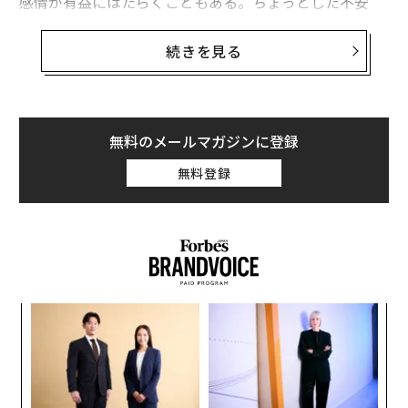
感情が有益にはたらくこともある。ちょっとした不安
は、大胆すぎる賭けに歯止めをかけてくれるかもしれな
い。怒りは、権利を侵害されている人のために声をあげ
続きを見る
るという決断を後押ししてくれるかもしれない。
だが時に、感情が判断力を低下させることもある。強い
悲しみを抱えていると、行動を起こせないかもしれな
無料のメールマガジンに登録
い。恐怖や拒絶が原因で“安全地帯”から出ようと思わな
無料登録
くなる可能性もある。
な
術
た
内
ア
グ
実