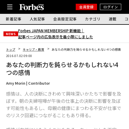
会員登録
ログイン
新着記事
人気記事
会員限定記事
カテゴリ
連載
コ
Forbes JAPAN MEMBERSHIP 新機能｜
NEWS
記事ページ内の広告表示を最小限にしました
トップ
キャリア・教育
あなたの判断力を鈍らせるかもしれない4つの感情
2016.07.02 09:00
あなたの判断力を鈍らせるかもしれない4
つの感情
Amy Morin | Contributor
感情は、人の決断にきわめて興味深いかたちで影響を及
ぼす。朝の夫婦喧嘩が午後の仕事上の決断に影響を及ぼ
す可能性もあるし、母親の健康にまつわる不安が仕事で
のリスク回避につながることもあり得る。