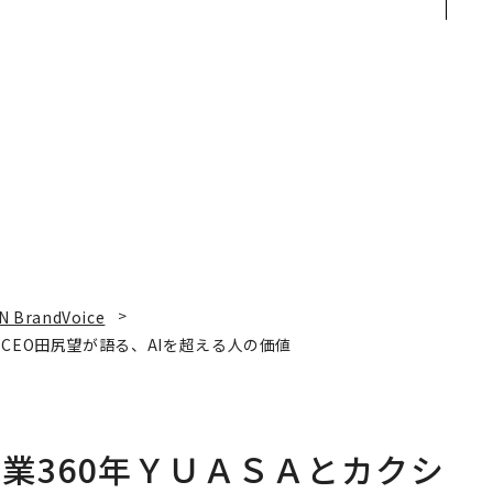
ク
装」“使う”企業から“動
─アサインの長期伴走型
れ
く”企業へ【NTTドコモ
支援とは
I
ビジネス×PwC】
N BrandVoice
CEO田尻望が語る、AIを超える人の価値
業360年ＹＵＡＳＡとカクシ