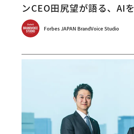
ンCEO田尻望が語る、AI
Forbes JAPAN BrandVoice Studio