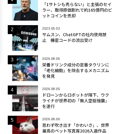
「1サトシも売らない」と主張のセイ
ラー、取得原価割れで約165億円のビ
ットコインを売却
2023.05.03
サムスン、ChatGPTの社内使用禁
止 機密コードの流出受け
2026.08.06
栄養ドリンク成分の定番タウリンに
「老化細胞」を除去するメカニズム
を発見
2026.08.05
ドローンからロボットが降下、ウク
ライナが世界初の「無人空挺強襲」
を遂行
2026.08.06
思わず吹き出す「かわいさ」、世界
最高のペット写真賞2026入選作品