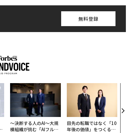
無料登録
内製
ィン
ジー
代フ
〜決断する人のAI〜大規
目先の転職ではなく「10
は
模組織が挑む「AIフル実
年後の価値」をつくる─