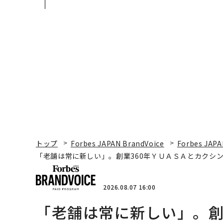
カクシンCEO田尻望が語
あるか。トップエグゼ
る、AIを超える人の価値
ティブのキャリアに触
る1日│CAREER SUMM
T 2026
トップ
Forbes JAPAN BrandVoice
Forbes JAPA
「老舗は常に新しい」。創業360年ＹＵＡＳＡとカクシン
2026.08.07 16:00
「老舗は常に新しい」。創