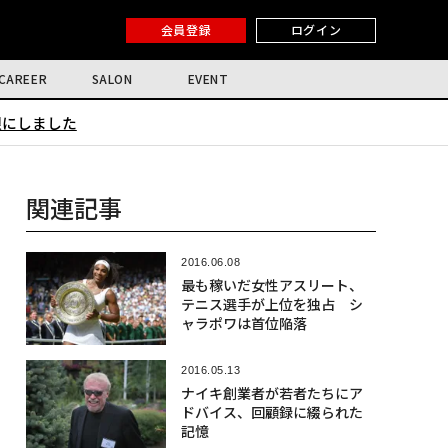
会員登録
ログイン
CAREER
SALON
EVENT
限にしました
関連記事
2016.06.08
最も稼いだ女性アスリート、
テニス選手が上位を独占 シ
ャラポワは首位陥落
2016.05.13
ナイキ創業者が若者たちにア
ドバイス、回顧録に綴られた
記憶