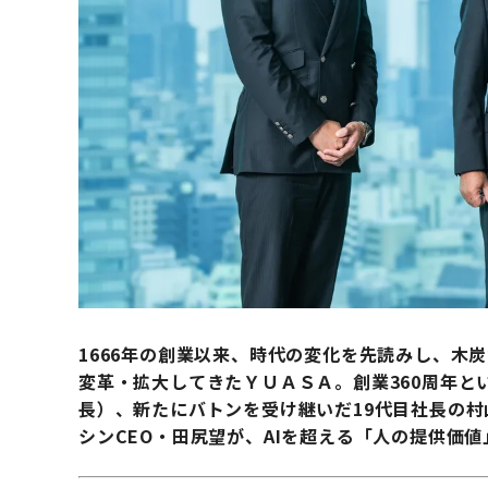
1666年の創業以来、時代の変化を先読みし、木
変革・拡大してきたＹＵＡＳＡ。創業360周年と
長）、新たにバトンを受け継いだ19代目社長の
シンCEO・田尻望が、AIを超える「人の提供価