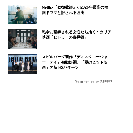
Netflix『鉄槌教師』が2026年最高の韓
国ドラマと評される理由
戦争に翻弄される女性たち描くイタリア
映画「ヒトラーの毒見役」
スピルバーグ新作『ディスクロージャ
ー・デイ』初動好調、「夏のヒット映
画」の新旧2パターン
Recommended by
化こそ、コンサルテ
なぜ“眠っていた環境技
“泊まる”を超
グの本質だ レバレ
術”が、下水インフラを
パシオが描く
ズが実践する、次世
変えたのか──産総研×
本のラグジュ
ァームの全貌
月島JFEアクアソリュー
編）
ションの10年