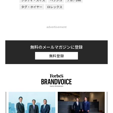
タグ・ホイヤー
ロレックス
advertisement
無料のメールマガジンに登録
無料登録
“
シ
グ
伝
る