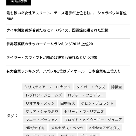
関連記事
最も稼いだ女性アスリート、テニス選手が上位を独占 シャラポワは首位
陥落
ナイキ創業者が若者たちにアドバイス、回顧録に綴られた記憶
世界最高額のサッカーチームランキング2016 上位20
テイラー・スウィフトが絡めば誰でも売れるという現象
有力企業ランキング、アパレル1位はディオール 日本企業も上位入り
クリスティアーノ・ロナウド
タイガー・ウッズ
錦織圭
レブロン・ジェームズ
ロジャー・フェデラー
リオネル・メッシ
田中将大
ケビン・デュラント
マリア・シャラポワ
セリーナ・ウィリアムズ
タグ：
マニー・パッキャオ
フロイド・メイウェザー・ジュニア
Nike/ナイキ
メルセデス・ベンツ
adidas/アディダス
クレディ・スイス
ペプシコ
デル／Dell