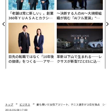
モ
「老舗は常に新しい」。創業
〜決断する人のAI〜大規模組
360年ＹＵＡＳＡとカクシン
織が挑む「AIフル実装」“使
CEO田尻望が語る、AIを超え
う”企業から“動く”企業へ【N
る人の価値
TTドコモビジネス×PwC】
目先の転職ではなく「10年後
革新は下山で生まれる──レ
の価値」をつくる──アサイ
クサスが新型TZとESに込め
ンの長期伴走型支援とは
た「DISCOVER」の哲学
トップ
ビジネス
最も稼いだ女性アスリート、テニス選手が上位を独占 シャラ
2016.06.08 17:00