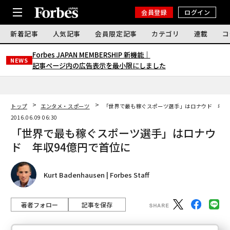
会員登録
ログイン
新着記事
人気記事
会員限定記事
カテゴリ
連載
コ
Forbes JAPAN MEMBERSHIP 新機能｜
NEWS
記事ページ内の広告表示を最小限にしました
トップ
エンタメ・スポーツ
「世界で最も稼ぐスポーツ選手」はロナウド 年収
2016.06.09 06:30
「世界で最も稼ぐスポーツ選手」はロナウ
ド 年収94億円で首位に
Kurt Badenhausen | Forbes Staff
著者フォロー
記事を保存