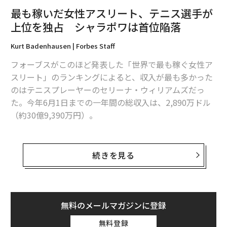
最も稼いだ女性アスリート、テニス選手が
上位を独占 シャラポワは首位陥落
Kurt Badenhausen | Forbes Staff
フォーブスがこのほど発表した「世界で最も稼ぐ女性ア
スリート」のランキングによると、収入が最も多かった
のはテニスプレーヤーのセリーナ・ウィリアムズだっ
た。今年6月1日までの一年間の総収入は、2,890万ドル
（約30億9,390万円）。
上位10人のうち、8人はテニスプレーヤーだった。10人
の収入の合計は、総額1億2,400万ドル（約132億9150万
続きを見る
円）。前の一年間とほぼ同じ水準となった。収入として
計算したのは、賞金、ボーナス、広告契約料、イベント
などへの出演料、ライセンス料など。
無料のメールマガジンに登録
シャラポワは首位陥落、新女王も誕生
無料登録