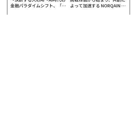
金融パラダイムシフト、「超
よって加速する NORQAIN JA
個別化」の核心 【MUFG×ウ
PAN 特別座談会
ェルスナビ×PwC】
編集 = 木内涼子
2026年9月号発売中
最新号の購入はこちらから
メンバーシップに登録する