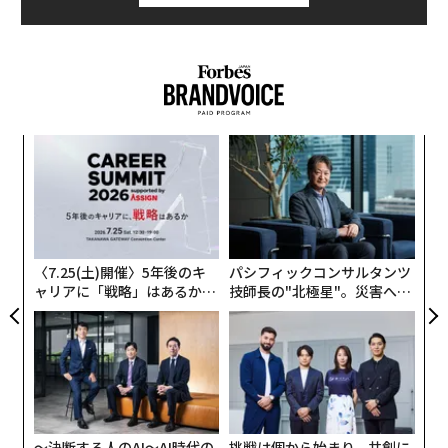
な
術
た
「
ア
3
C
る
〈7.25(土)開催〉5年後のキ
パシフィックコンサルタンツ
ャリアに「戦略」はあるか。
技師長の"北極星"。災害への
トップエグゼクティブのキャ
無力感を乗り越え見つけた、
リアに触れる1日│CAREER S
防災一筋20年の答え
UMMIT 2026
〜決断する人のAI〜AI時代の
挑戦は個から始まり、共創に