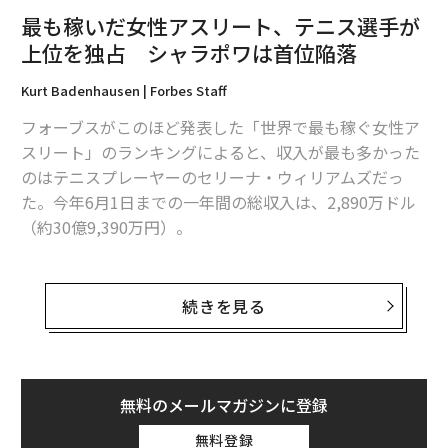
最も稼いだ女性アスリート、テニス選手が
上位を独占 シャラポワは首位陥落
Kurt Badenhausen | Forbes Staff
フォーブスがこのほど発表した「世界で最も稼ぐ女性ア
スリート」のランキングによると、収入が最も多かった
のはテニスプレーヤーのセリーナ・ウィリアムズだっ
た。今年6月1日までの一年間の総収入は、2,890万ドル
（約30億9,390万円）。
上位10人のうち、8人はテニスプレーヤーだった。10人
の収入の合計は、総額1億2,400万ドル（約132億9150万
続きを見る
円）。前の一年間とほぼ同じ水準となった。収入として
計算したのは、賞金、ボーナス、広告契約料、イベント
などへの出演料、ライセンス料など。
無料のメールマガジンに登録
シャラポワは首位陥落、新女王も誕生
無料登録