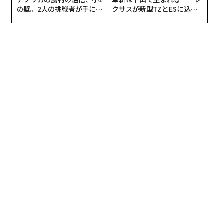
の壁。2人の挑戦者が手にし
クサスが新型TZとESに込め
た「次なる武器」
た「DISCOVER」の哲学
編集 = 木内涼子
2026年9月号発売中
最新号の購入はこちらから
メンバーシップに登録する