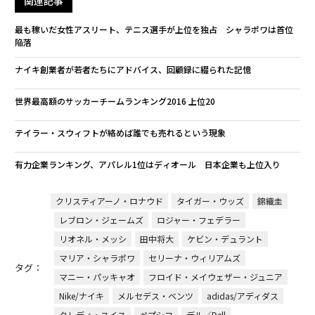
関連記事
最も稼いだ女性アスリート、テニス選手が上位を独占 シャラポワは首位
陥落
ナイキ創業者が若者たちにアドバイス、回顧録に綴られた記憶
世界最高額のサッカーチームランキング2016 上位20
テイラー・スウィフトが絡めば誰でも売れるという現象
有力企業ランキング、アパレル1位はディオール 日本企業も上位入り
クリスティアーノ・ロナウド
タイガー・ウッズ
錦織圭
レブロン・ジェームズ
ロジャー・フェデラー
リオネル・メッシ
田中将大
ケビン・デュラント
マリア・シャラポワ
セリーナ・ウィリアムズ
タグ：
マニー・パッキャオ
フロイド・メイウェザー・ジュニア
Nike/ナイキ
メルセデス・ベンツ
adidas/アディダス
クレディ・スイス
ペプシコ
デル／Dell