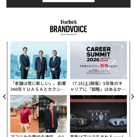
挑
よっ
PA
「
左右
T
日
「老舗は常に新しい」。創業
〈7.25(土)開催〉5年後のキ
360年ＹＵＡＳＡとカクシン
ャリアに「戦略」はあるか。
CEO田尻望が語る、AIを超え
トップエグゼクティブのキャ
る人の価値
リアに触れる1日│CAREER S
UMMIT 2026
アフリカの農村の通信、小1
革新は下山で生まれる──レ