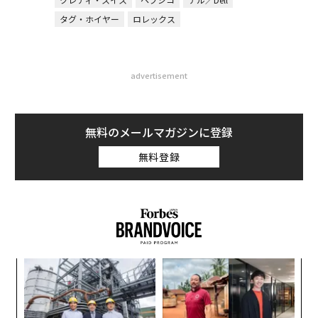
タグ・ホイヤー
ロレックス
advertisement
無料のメールマガジンに登録
無料登録
内
グ
実
「
全
3