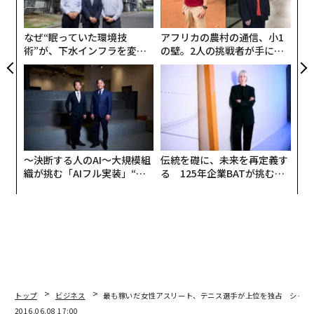
C
る
なぜ“眠っていた環境技
アフリカの農村の通信、小1
術”が、下水インフラを変え
の壁。2人の挑戦者が手にし
たのか──産総研×月島JFE
た「次なる武器」
アクアソリューションの10年
〜決断する人のAI〜大規模組
伝統を礎に、未来を再定義す
織が挑む「AIフル実装」“使
る 125年企業BATが挑むス
う”企業から“動く”企業へ【N
モークレスな未来
TTドコモビジネス×PwC】
トップ
ビジネス
最も稼いだ女性アスリート、テニス選手が上位を独占 シャラ
2016.06.08 17:00