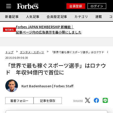
会員登録
ログイン
新着記事
人気記事
会員限定記事
カテゴリ
連載
コ
Forbes JAPAN MEMBERSHIP 新機能｜
NEWS
記事ページ内の広告表示を最小限にしました
トップ
エンタメ・スポーツ
「世界で最も稼ぐスポーツ選手」はロナウド 年収
2016.06.09 06:30
「世界で最も稼ぐスポーツ選手」はロナウ
ド 年収94億円で首位に
Kurt Badenhausen | Forbes Staff
著者フォロー
記事を保存