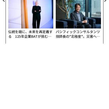
各コホートを内部から評価するリミテッドパートナーと
全貌
リアに触れる1日│CAREER S
光関連組織は明確なリターンを得られずにいる。問題は
して150人超のYC卒業生
UMMIT 2026
テクノロジーそのものではなく、むしろその活用方法に
を活用している。創業者、トラクション、チームに関す
ある。
るシグナルをスコア化したデータセットを構築し、Y Co
mbinatorのバッチから生まれるすべての企業を順位付け
最大の課題の1つは、断片化である。航空会社、ホテ
する。これは、他のどこにも存在しない独自データであ
伝統を礎に、未来を再定義す
パシフィックコンサルタンツ
ル、プラットフォーム、観光地はしばしばサイロ化した
る 125年企業BATが挑むス
技師長の"北極星"。災害への
る。そして、そのデータセットと利点は複利的に積み上
モークレスな未来
無力感を乗り越え見つけた、
状態で運営されている。データやシステムがつながって
がっていく。評価されたすべてのバッチ、企業がその後
防災一筋20年の答え
いなければ、大規模な投資であっても成果を示すには時
どうなったかに照らして検証されたすべてのシグナル
間がかかる。
が、次の判断を研ぎ澄まし、その優位性は時間とともに
増していく。
もう1つのよくある問題は、実際の課題を解決するので
はなく、トレンドを追いかけることだ。見栄えのするア
デューデリジェンス提供会社とAIシステム
プリを作ったり、プラットフォームを立ち上げたりする
法務、財務、税務のデューデリジェンスを担うアドバイ
のは容易だが、旅行者が実際にどのように行動するかに
ザリーファームも、AIとデータドリブンなシステムを基
根ざしていなければ、真の価値は生まれない。
盤に業務を再構築している。
社内の準備態勢にもギャップがある。テクノロジーに必
M&A弁護士は、AI買収対象企業の購入を規律する条件を
要なのはツールだけではない。方向性がそろい、訓練さ