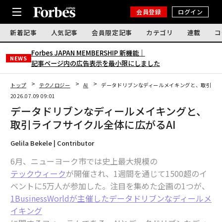
会員登録
ログイン
新着記事
人気記事
会員限定記事
カテゴリ
連載
コ
Forbes JAPAN MEMBERSHIP 新機能｜
NEWS
記事ページ内の広告表示を最小限にしました
トップ
テクノロジー
AI
データドリブンなディールメイキングと、取引ライ
2026.07.09 09:01
データドリブンなディールメイキングと、
取引ライフサイクル全体に広がるAI
Gelila Bekele | Contributor
6月、ニューヨーク市では史上最大規模の
テックウィーク
が開催され、1週間を通じて1500超のイ
ベントに5万人が参加した。注目を集めた企画の1つが、
1BusinessWorldが主催したデータドリブンなディールメ
イキング