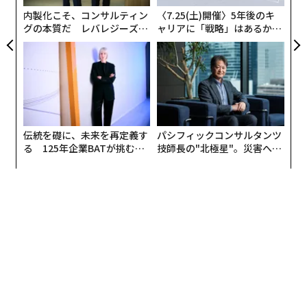
T
の新たな標準になっている。
内製化こそ、コンサルティン
〈7.25(土)開催〉5年後のキ
グの本質だ レバレジーズが
ャリアに「戦略」はあるか。
実践する、次世代ファームの
トップエグゼクティブのキャ
当社はベンチャー、グロースエクイティ、プライベート
全貌
リアに触れる1日│CAREER S
エクイティ、プライベートクレジットの各領域の投資家
UMMIT 2026
と連携しているが、あらゆる投資判断に先立つ問いがあ
る。それは「AIはこの資産の価値と防御可能性をどう変
えるのか」という1点である。この1つの問いが、拡大し
続けるシナリオへと展開し、それぞれがさらなるデュー
伝統を礎に、未来を再定義す
パシフィックコンサルタンツ
デリジェンス上の問いを生み出す。当社は過去2年間で4
る 125年企業BATが挑むス
技師長の"北極星"。災害への
モークレスな未来
無力感を乗り越え見つけた、
00社以上を対象にAI評価を実施してきたが、そうした問
防災一筋20年の答え
いは再現可能な分析プロセスへと整理できることがわか
った。
Union Square Advisorsの
AI評価プログラム
では、各企業
について2000超のデータソースを活用している。
特許出願から顧客レビュー、アナリストレポートまで
が
対象であり、さらに、現在実際に取引されているテクノ
ロジーM&A市場に関する当社のリアルタイムな市場イン