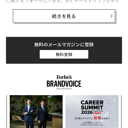
に関するフォーラムである。AIとデータドリブンなディ
ールメイキングに携わるテクノロジー投資銀行家、テッ
ク投資家、M&A弁護士、デューデリジェンス提供会社が
続きを見る
集まった。取引ライフサイクル全体でAIがどのように使
われているかについて、筆者が得た3つの示唆を紹介す
る。
無料のメールマガジンに登録
AI評価：デューデリジェンスの新たな標準
無料登録
ベイン・アンド・カンパニーが300人のディールメーカ
ーを対象に実施した
2026年M&Aレポート
によると、戦略
的買収企業の5社に1社が、AIが買収対象企業の事業に与
えると予想される影響を理由に、取引から撤退したこと
があると回答した。現在では、
テクノロジー関連取引のほぼ半数
にAIプロダクトの要素
年後
エ
が含まれている。そのためPwCは現在、あらゆる買収前
サイ
設オ
が
レビューの
中核項目にAIリスクを位置づけている
。Unio
〜
が
n Square Advisorsの当社にとっても、多くの大手テクノ
織
う
ロジー投資家にとっても、AI評価はデューデリジェンス