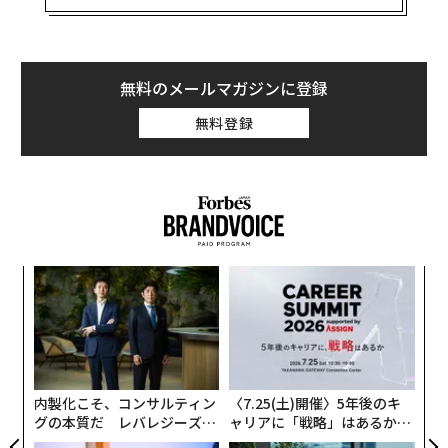
である。およそ4分の1の企業は、
コードの95%
をAIで書
業界全体で、AIを活用した旅程計画、予測分析、ダイナ
いており、10人未満のチームで売上高1000万ドル（約1
ミックプライシング、パーソナライゼーションが、人々
6億2000万円）を突破した企業もある。最近のバッチの
の移動の在り方を再構築している。ExpediaやTrip.com
ほぼ半数は
AIエージェント企業
であり、その数は四半期
のようなプラットフォームでは、顧客は数秒で完全な旅
無料のメールマガジンに登録
ごとに増えている。こうした企業こそ、当社が早い段階
程を受け取れるようになった。航空会社やホテルは需
無料登録
から追跡したい企業であり、同時に、読むべき記録がま
要、行動、外部シグナルに基づいて価格を継続的に調整
ったく存在しない企業でもある。
している。空港や航空会社は予測分析を用いて乗客の流
れを予測し、キャパシティを管理する一方、ホスピタリ
投資の最も初期段階では、一部のベンチャーキャピタル
ティブランドはゲストの好みに基づいて、ますます高い
が、オペレーターのネットワークからAIを使ってデータ
精度で体験をパーソナライズしている。
をクラウドソーシングし、データ分析にもAIを活用して
いる。Y Combinator出身者150人超が支援し、Y Combi
年後
エ
この変化の中心にあるのが、リアルタイム型旅行コンシ
サイ
設オ
nator発のAI企業に限定して投資するVCファンド、
ェルジュとも呼ぶべき存在の出現である。旅行者は静的
が
Orange Collective
は、その明確な例である。Orange Co
〜
な予約を行うのではなく、状況の変化に応じて反応する
が
織
llectiveは、各社のプロフィールが掲載された瞬間にFire
システムと対話するようになっている。
う
crawl上でAIエージェントを動かしてスクレイピングし、
T
内製化こそ、コンサルティン
〈7.25(土)開催〉5年後のキ
バッチ全体についてAIが作成した日次ダイジェストを自
デジタル投資の裏に潜む課題
グの本質だ レバレジーズが
ャリアに「戦略」はあるか。
社ネットワークに送付する。さらに、
実践する、次世代ファームの
トップエグゼクティブのキャ
テクノロジーへの多額の投資にもかかわらず、多くの観