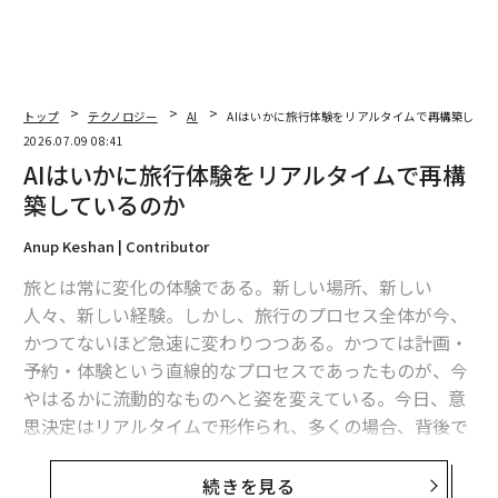
テリジェンスも組み合わせる。これにより、テクノロジ
ー投資家が必ず問う3つの問いに答えることができる。
どの企業を選ぶべきか、いつ取引するのが最適か、そし
てその資産を収益化する最善の道筋は何か、である。
トップ
テクノロジー
AI
AIはいかに旅行体験をリアルタイムで再構築して
2026.07.09 08:41
アーリーステージ投資とデータドリブン投資
AIはいかに旅行体験をリアルタイムで再構
成熟したテクノロジー企業であれば、市場がすでに生み
築しているのか
出した公開記録に基づいて評価することができる。しか
Anup Keshan | Contributor
し、プレシードやシードの段階では、そうした記録はま
だ存在しない。しかも、今日の最も初期段階にある企業
旅とは常に変化の体験である。新しい場所、新しい
は、これまでのどの世代よりも速いペースで成長してい
人々、新しい経験。しかし、旅行のプロセス全体が今、
る。
かつてないほど急速に変わりつつある。かつては計画・
予約・体験という直線的なプロセスであったものが、今
過去9カ月間、Y Combinatorのバッチ全体は
やはるかに流動的なものへと姿を変えている。今日、意
週10%の複利ペース
で成長してきた。これは
思決定はリアルタイムで形作られ、多くの場合、背後で
アーリーステージのベンチャー投資において前例のない
稼働する知的システムの助けを借りて行われている。
速度
続きを見る