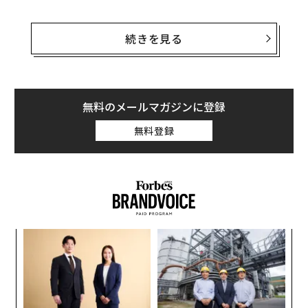
このプロジェクトは6月から10月1日まで実施され、全国
20カ所の博物館・遺産に及ぶ。開館時間は場所によって
続きを見る
異なるが、多くの施設では午後7時から午後9時〜11時ま
での間、夜間の来場者を受け入れている。
第3回目のナイトミュージアムは、成功を収めた2025年
無料のメールマガジンに登録
シーズンに続くものだ。トルコ観光当局によると、昨年
無料登録
だけでも延長開館時間中に参加施設を訪れた人は100万
人をゆうに超えたという。
この取り組みは、1日を通じて来場者数をより均等に分
散させることで、旅行者に有名な文化観光地でより長い
時間を過ごしてもらうことを目的としている。また観光
パ
当局は、ピーク時の混雑を緩和することにより、トルコ
技
で最も重要な考古学的・歴史的ランドマークの長期的な
無
保存にもつながると指摘している。
内
防
グ
実