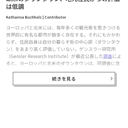
は低調
2026年9月号発売中
Katharina Buchholz | Contributor
ヨーロッパと北米には、毎年多くの観光客を惹きつける
最新号の購入はこちらから
世界的に有名な都市が数多く存在する。それにもかかわ
らず、住民自身は自分の暮らす街の中心部（ダウンタウ
ン）をあまり高く評価していない。ゲンスラー研究所
メンバーシップに登録する
（Gensler Research Institute）が最近公表した
調査
によ
ると、ヨーロッパと北米のダウンタウンは、同調査に含
まれる中東、発展途上のアジア、アフリカのそれよりも
住民から低く評価された。治安の悪さで悪名高いラテン
続きを見る
関連記事
アメリカのダウンタウンも低評価だった。
欧米のダウンタウン、地元住民からの評価は低調
ダウンタウンを魅力に欠けたものにする要因はさまざま
あり、近年、大西洋の両岸の都市はいくつもの問題に悩
ウォーターパークの達人が率いる中東テーマパーク産業の躍進
まされている。北米の大都市圏では、コロナ禍以降、サ
ービスがオンラインへ移行してそのまま戻らなかったた
オーストラリアのSNS年齢制限法が露呈した親の監督に代わる法律の限界
め、
企業、買い物客、労働者が大量に流出
している。空