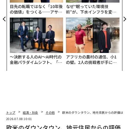
例えばイスタンブールでは、市内で最も有名な文化施設
全
目先の転職ではなく「10年後
なぜ“眠っていた環境技
のうち3カ所が参加している。イスタンブール考古学博
の価値」をつくる──アサイ
術”が、下水インフラを変え
物館、ガラタ塔、トルコ・イスラム美術博物館が、それ
ンの長期伴走型支援とは
たのか──産総研×月島JFE
ぞれ日没後の来館者を迎え入れている。
アクアソリューションの10年
エーゲ海地方でも複数の古代遺跡が参加している。エフ
ェソス、デニズリのヒエラポリス、アイドゥンのディデ
ィマにあるアポロン神殿がプログラムに含まれており、
日没後には投光照明が建築物を美しく浮かび上がらせ
〜決断する人のAI〜AI時代の
アフリカの農村の通信、小1
金融パラダイムシフト、「超
の壁。2人の挑戦者が手にし
る。
個別化」の核心 【MUFG×ウ
た「次なる武器」
ェルスナビ×PwC】
開館時間の延長と夜間のライトアップは、日中の混雑時
には体験しにくい、より静かで情緒ある雰囲気の中でト
ルコの文化遺産に触れる機会を来場者に提供すると同時
に、観光の持続可能性を高めることにも貢献している。
トップ
経済・社会
その他
欧米のダウンタウン、地元住民からの評価は低
（
forbes.com 原文
）
2026.07.08 10:01
欧米のダウンタウン、地元住民からの評価