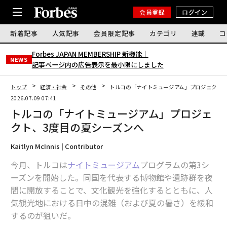
会員登録
ログイン
新着記事
人気記事
会員限定記事
カテゴリ
連載
コ
Forbes JAPAN MEMBERSHIP 新機能｜
NEWS
記事ページ内の広告表示を最小限にしました
トップ
経済・社会
その他
トルコの「ナイトミュージアム」プロジェクト、
2026.07.09 07:41
トルコの「ナイトミュージアム」プロジェ
クト、3度目の夏シーズンへ
Kaitlyn McInnis | Contributor
今月、トルコは
ナイトミュージアム
プログラムの第3シ
ーズンを開始した。同国を代表する博物館や遺跡群を夜
間に開放することで、文化観光を強化するとともに、人
気観光地における日中の混雑（および夏の暑さ）を緩和
するのが狙いだ。